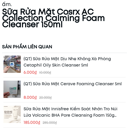
ấm.
Sữa Rửa Mặt Cosrx AC
Collection Calming Foam
Cleanser 150ml
SẢN PHẨM LIÊN QUAN
(QT) Sữa Rửa Mặt Dịu Nhẹ Không Xà Phòng
Cetaphil Oily Skin Cleanser 5ml
6.000₫
10.000₫
(QT) Sữa Rửa Mặt Cerave Foaming Cleanser 5ml
8.000₫
20.000₫
Sữa Rửa Mặt Innisfree Kiểm Soát Nhờn Tro Núi
Lửa Volcanic BHA Pore Cleansing Foam 150g
(Mẫu Mới) (Nhập Khẩu)
185.000₫
285.000₫