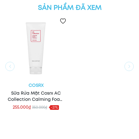
SẢN PHẨM ĐÃ XEM
COSRX
Sữa Rửa Mặt Cosrx AC
Collection Calming Foam
Cleanser 150ml
255.000₫
350.000₫
-27%