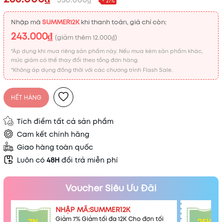
- 27%
Nhập mã
SUMMER12K
khi thanh toán, giá chỉ còn:
243.000₫
(giảm thêm
12.000₫
)
*Áp dụng khi mua riêng sản phẩm này. Nếu mua kèm sản phẩm khác,
mức giảm có thể thay đổi theo tổng đơn hàng.
*Không áp dụng đồng thời với các chương trình Flash Sale.
HẾT HÀNG
Tích điểm tất cả sản phẩm
Cam kết chính hãng
Giao hàng toàn quốc
Luôn có
48H
đổi trả miễn phí
Voucher Siêu Ưu Đãi
NHẬP MÃ:SUMMER12K
Giảm 7% Giảm tối đa 12K Cho đơn tối