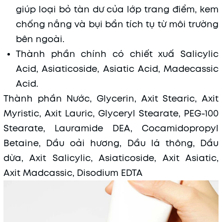
giúp loại bỏ tàn dư của lớp trang điểm, kem
chống nắng và bụi bẩn tích tụ từ môi trường
bên ngoài.
Thành phần chính có chiết xuấ Salicylic
Acid, Asiaticoside, Asiatic Acid, Madecassic
Acid.
Thành phần Nước, Glycerin, Axit Stearic, Axit
Myristic, Axit Lauric, Glyceryl Stearate, PEG-100
Stearate, Lauramide DEA, Cocamidopropyl
Betaine, Dầu oải hương, Dầu lá thông, Dầu
dừa, Axit Salicylic, Asiaticoside, Axit Asiatic,
Axit Madcassic, Disodium EDTA