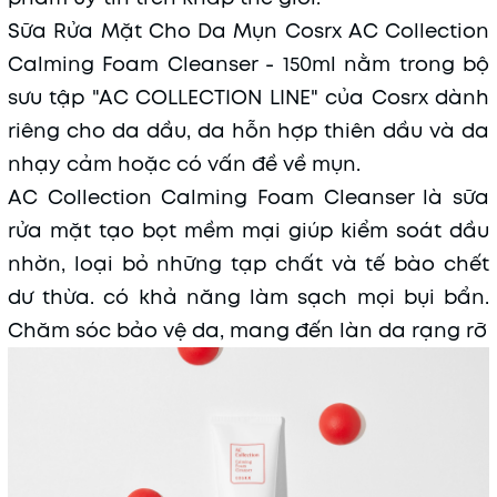
Sữa Rửa Mặt Cho Da Mụn Cosrx AC Collection
Calming Foam Cleanser - 150ml nằm trong bộ
sưu tập "AC COLLECTION LINE" của Cosrx dành
riêng cho da dầu, da hỗn hợp thiên dầu và da
nhạy cảm hoặc có vấn đề về mụn.
AC Collection Calming Foam Cleanser là sữa
rửa mặt tạo bọt mềm mại giúp kiểm soát dầu
nhờn, loại bỏ những tạp chất và tế bào chết
dư thừa. có khả năng làm sạch mọi bụi bẩn.
Chăm sóc bảo vệ da, mang đến làn da rạng rỡ