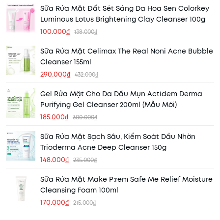
Sữa Rửa Mặt Đất Sét Sáng Da Hoa Sen Colorkey
Luminous Lotus Brightening Clay Cleanser 100g
100.000₫
138.000₫
Sữa Rửa Mặt Celimax The Real Noni Acne Bubble
Cleanser 155ml
290.000₫
432.000₫
Gel Rửa Mặt Cho Da Dầu Mụn Actidem Derma
Purifying Gel Cleanser 200ml (Mẫu Mới)
185.000₫
300.000₫
Sữa Rửa Mặt Sạch Sâu, Kiểm Soát Dầu Nhờn
Trioderma Acne Deep Cleanser 150g
148.000₫
235.000₫
Sữa Rửa Mặt Make P:rem Safe Me Relief Moisture
Cleansing Foam 100ml
170.000₫
215.000₫