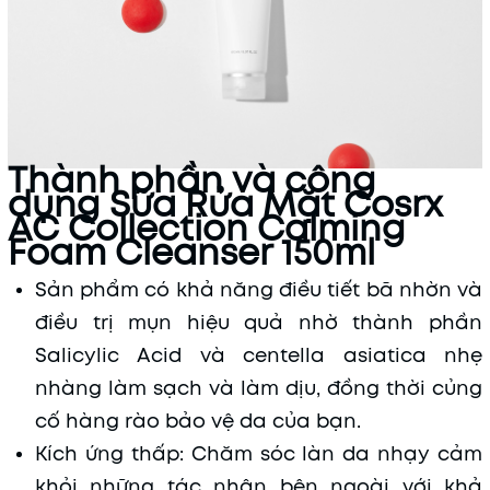
Thành phần và công
dụng Sữa Rửa Mặt Cosrx
AC Collection Calming
Foam Cleanser 150ml
Sản phẩm có khả năng điều tiết bã nhờn và
điều trị mụn hiệu quả nhờ thành phần
Salicylic Acid và centella asiatica nhẹ
nhàng làm sạch và làm dịu, đồng thời củng
cố hàng rào bảo vệ da của bạn.
Kích ứng thấp: Chăm sóc làn da nhạy cảm
khỏi những tác nhân bên ngoài với khả