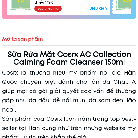
7%
25K
thiểu 149K
Điều kiện
Sao chép mã
Mô tả sản phẩm
Sữa Rửa Mặt Cosrx AC Collection
Calming Foam Cleanser 150ml
Cosrx là thương hiệu mỹ phẩm nội địa Hàn
Mã khuyến mãi:
Quốc chuyên biệt dành cho làn da Châu Á
Điều kiện:
giúp mọi cô gái giải quyết các vấn đề thường
gặp như da dầu, dễ nổi mụn, da sạm đen, lão
hóa..
Sản phẩm của Cosrx luôn nằm trong top best-
seller tại Hàn cũng như trên những website mỹ
phẩm uy tín trên khắp thế giới.