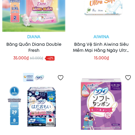
DIANA
AIWINA
Băng Quần Diana Double
Băng Vệ Sinh Aiwina Siêu
Fresh
Mềm Mại Hằng Ngày Ultra
Soft 16cm (8 Miếng)
35.000₫
15.000₫
60.000₫
-42%