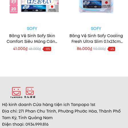
SOFY
SOFY
Băng Vệ Sinh Sofy Skin
Băng Vệ Sinh Sofy Cooling
Comfort Siêu Mỏng Cánh
Fresh Ultra Slim 0.1x23cm
(Hồng) 23cm
(Xanh)
41.000₫
86.000₫
48.000₫
90.000₫
-15%
-4%
Hộ kinh doanh Cửa hàng tiện ích Tanpopo 1st
Địa chỉ: 271 Phan Chu Trinh, Phường Phước Hòa, Thành Phố
Tam Kỳ, Tỉnh Quảng Nam
Điện thoại: 0934.999.816