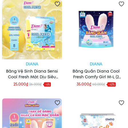
DIANA
DIANA
Băng Vệ Sinh Diana Sensi
Băng Quần Diana Cool
Cool Fresh Mát Dịu Siêu
Fresh Comfy Girl M-L (2
Mỏng Cánh 23cm (Ban
Tặng 1)
25.000₫
35.000₫
26.000₫
60.000₫
-4%
-42%
Ngày) (Chanh Vàng)