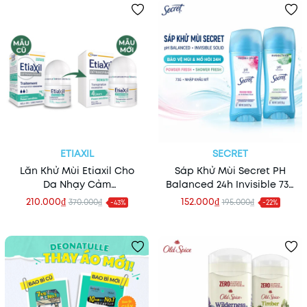
ETIAXIL
SECRET
Lăn Khử Mùi Etiaxil Cho
Sáp Khử Mùi Secret PH
Da Nhạy Cảm
Balanced 24h Invisible 73g
Detranspirant Traitement
(Nhập Khẩu Mỹ)
210.000₫
152.000₫
370.000₫
195.000₫
-43%
-22%
Peaux Sensibles 15ml
(Xanh)