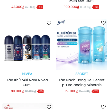
Men 48H 150ml
45.000₫
100.000₫
49.500₫
115.000₫
-9%
-13%
NIVEA
SECRET
Lăn Khử Mùi Nam Nivea
Lăn Nách Dạng Gel Secret
50ml
pH Balancing Minerals
48h Clear Gel 73g (Nhập
80.000₫
135.000₫
86.000₫
155.000₫
-7%
-13%
Khẩu Mỹ)