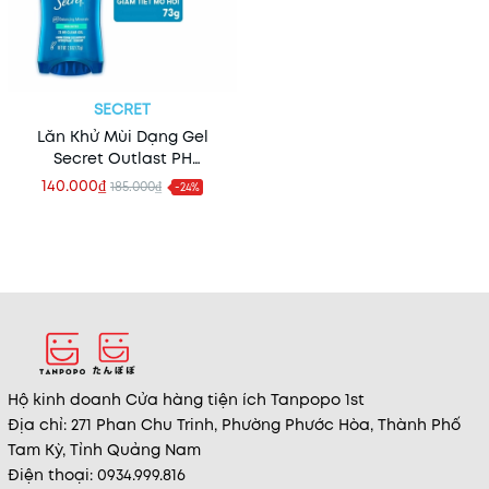
SECRET
Lăn Khử Mùi Dạng Gel
Secret Outlast PH
Balancing Minerals 72H
140.000₫
185.000₫
-24%
Clear Gel 73g (Nhập Khẩu
Mỹ)
Hộ kinh doanh Cửa hàng tiện ích Tanpopo 1st
Địa chỉ: 271 Phan Chu Trinh, Phường Phước Hòa, Thành Phố
Tam Kỳ, Tỉnh Quảng Nam
Điện thoại: 0934.999.816