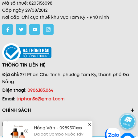
Mã số thuế: 8205156098
Cấp ngày 29/08/2012
Nơi cấp: Chi cục thuế khu vực Tam Kỳ - Phú Ninh
THÔNG TIN LIÊN HỆ
Địa chỉ:
271 Phan Chu Trinh, phường Tam Kỳ, thành phố Đà
Nẵng
Điện thoại:
0906.183.064
Email:
triphan56@gmail.com
CHÍNH SÁCH
HỖ TRỢ
Hồng Vân - 0989391xxx
Đã đặt Combo Nước Tẩy