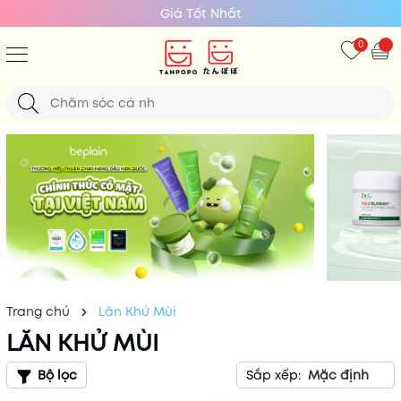
Giá Tốt Nhất
0
Trang chủ
Lăn Khử Mùi
LĂN KHỬ MÙI
Bộ lọc
Sắp xếp:
Mặc định