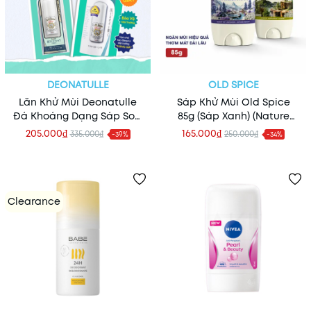
DEONATULLE
OLD SPICE
Lăn Khử Mùi Deonatulle
Sáp Khử Mùi Old Spice
Đá Khoáng Dạng Sáp Soft
85g (Sáp Xanh) (Nature
Stone 20gr
Collection) (Nhập Khẩu
205.000₫
165.000₫
335.000₫
250.000₫
-39%
-34%
Mỹ)
Clearance