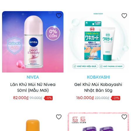
76g (Mẫu Mới)
NIVEA
KOBAYASHI
Lăn Khử Mùi Nữ Nivea
Gel Khử Mùi Kobayashi
50ml (Mẫu Mới)
Nhật Bản 50g
82.000₫
160.000₫
99.000₫
220.000₫
-17%
-27%