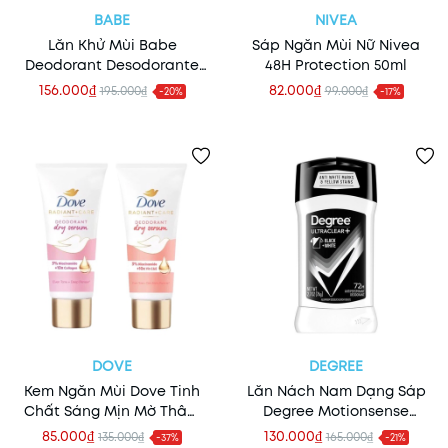
BABE
NIVEA
Lăn Khử Mùi Babe
Sáp Ngăn Mùi Nữ Nivea
Deodorant Desodorante
48H Protection 50ml
24H 50ml (HSD 03/2027)
156.000₫
82.000₫
195.000₫
99.000₫
-20%
-17%
DOVE
DEGREE
Kem Ngăn Mùi Dove Tinh
Lăn Nách Nam Dạng Sáp
Chất Sáng Mịn Mờ Thâm
Degree Motionsense
3% Niacinamide 40ml
Ultraclear Black + White
85.000₫
130.000₫
135.000₫
165.000₫
-37%
-21%