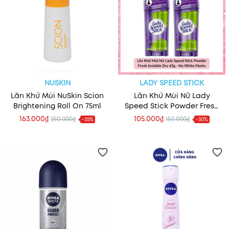
NUSKIN
LADY SPEED STICK
Lăn Khử Mùi NuSkin Scion
Lăn Khử Mùi Nữ Lady
Brightening Roll On 75ml
Speed Stick Powder Fresh
Invisible Dry 65g - No
163.000₫
105.000₫
250.000₫
150.000₫
-35%
-30%
White Marks