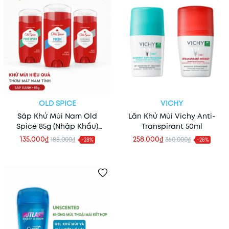
OLD SPICE
VICHY
Sáp Khử Mùi Nam Old
Lăn Khử Mùi Vichy Anti-
Spice 85g (Nhập Khẩu)
Transpirant 50ml
(Sáp Xanh)
135.000₫
258.000₫
188.000₫
360.000₫
-28%
-28%