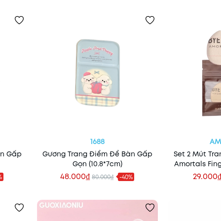
1688
AM
àn Gấp
Gương Trang Điểm Để Bàn Gấp
Set 2 Mút Tr
Gọn (10.8*7cm)
Amortals Fing
Conce
48.000₫
29.000
%
80.000₫
-40%
Thêm vào giỏ
Thêm