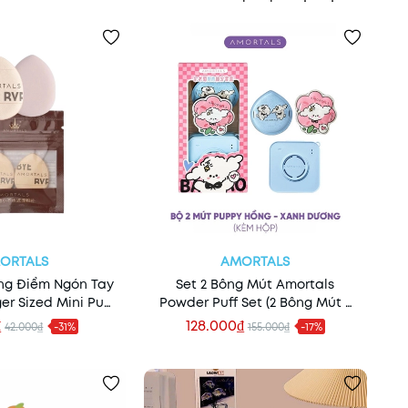
ORTALS
AMORTALS
ang Điểm Ngón Tay
Set 2 Bông Mút Amortals
er Sized Mini Puff
Powder Puff Set (2 Bông Mút +
aler Puff
Hộp Đựng)
₫
128.000₫
42.000₫
-31%
155.000₫
-17%
 vào giỏ
Xem nhanh