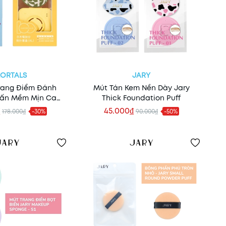
ORTALS
JARY
Trang Điểm Đánh
Mút Tán Kem Nền Dày Jary
hấn Mềm Mịn Cao
Thick Foundation Puff
s (Kèm Hộp Đựng)
45.000₫
178.000₫
-30%
90.000₫
-50%
m nhanh
Xem nhanh