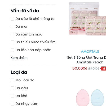
Vấn đề về da
Da dầu lỗ chân lông to
Da mụn
Da sạm xỉn màu
Da thiếu nước thiếu ẩm
Da lão hóa nếp nhăn
AMORTALS
Set 8 Bông Mút Trang 
Xem thêm
Amortals Peach
130.000₫
159.000₫
-1
Loại da
Thêm vào giỏ
Mọi loại da
Da dầu
Da khô
Da nhạy cảm