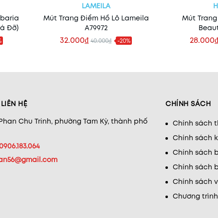
LAMEILA
abaria
Mút Trang Điểm Hồ Lô Lameila
Mút Trang
iá Đỡ)
A79972
Beau
32.000₫
28.000
%
40.000₫
-20%
Thêm vào giỏ
Xe
LIÊN HỆ
CHÍNH SÁCH
 Phan Chu Trinh, phường Tam Kỳ, thành phố
Chính sách 
Chính sách 
0906.183.064
Chính sách b
han56@gmail.com
Chính sách b
Chính sách 
Chương trình