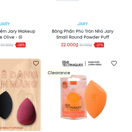
JARY
JARY
iểm Jary Makeup
Bông Phấn Phủ Tròn Nhỏ Jary
 Olive - S1
Small Round Powder Puff
22.000₫
50.000₫
-58%
30.000₫
-27%
 vào giỏ
Thêm vào giỏ
Clearance