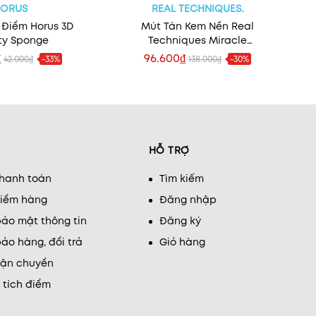
HORUS
REAL TECHNIQUES.
 Điểm Horus 3D
Mút Tán Kem Nền Real
ty Sponge
Techniques Miracle
Complexion Sponge
₫
96.600₫
42.000₫
-33%
138.000₫
-30%
m nhanh
Xem nhanh
HỖ TRỢ
thanh toán
Tìm kiếm
kiểm hàng
Đăng nhập
ảo mật thông tin
Đăng ký
ảo hàng, đổi trả
Giỏ hàng
vận chuyển
 tích điểm