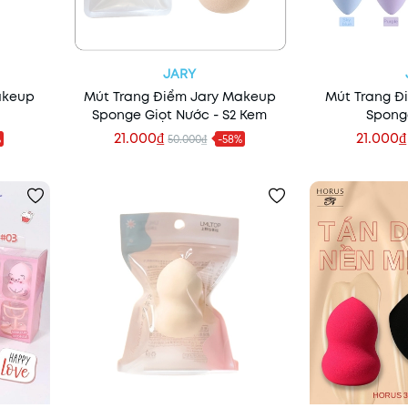
JARY
akeup
Mút Trang Điểm Jary Makeup
Mút Trang Đ
Sponge Giọt Nước - S2 Kem
Sponge
21.000₫
21.000₫
%
50.000₫
-58%
Thêm vào giỏ
Thêm