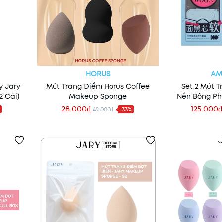
HORUS
AM
y Jary
Mút Trang Điểm Horus Coffee
Set 2 Mút 
2 Cái)
Makeup Sponge
Nền Bông P
Cấp Amortal
28.000₫
125.000₫
%
42.000₫
-33%
Xem nhanh
Xe