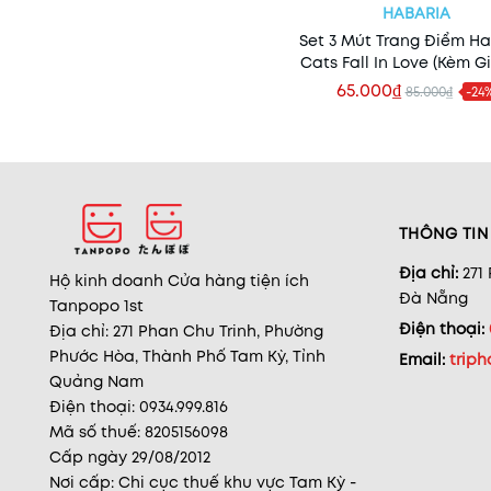
HABARIA
Set 3 Mút Trang Điểm H
Cats Fall In Love (Kèm G
65.000₫
85.000₫
-24
Xem nhanh
THÔNG TIN 
Địa chỉ:
271
Hộ kinh doanh Cửa hàng tiện ích
Đà Nẵng
Tanpopo 1st
Điện thoại:
Địa chỉ: 271 Phan Chu Trinh, Phường
Phước Hòa, Thành Phố Tam Kỳ, Tỉnh
Email:
trip
Quảng Nam
Điện thoại: 0934.999.816
Mã số thuế: 8205156098
Cấp ngày 29/08/2012
Nơi cấp: Chi cục thuế khu vực Tam Kỳ -