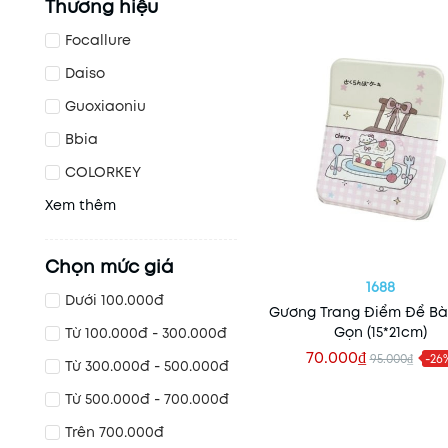
Thương hiệu
Focallure
Daiso
Guoxiaoniu
Bbia
COLORKEY
Xem thêm
Chọn mức giá
1688
Dưới 100.000đ
Gương Trang Điểm Để B
Gọn (15*21cm)
Từ 100.000đ - 300.000đ
70.000₫
95.000₫
-26
Từ 300.000đ - 500.000đ
Thêm vào giỏ
Từ 500.000đ - 700.000đ
Trên 700.000đ