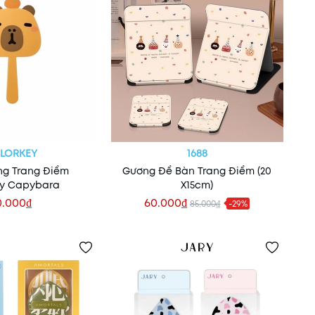
LORKEY
1688
ng Trang Điểm
Gương Để Bàn Trang Điểm (20
ey Capybara
X15cm)
0.000₫
60.000₫
85.000₫
-29%
 vào giỏ
Thêm vào giỏ