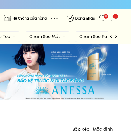
0
Hệ thống cửa hàng
Đăng nhập
c Tóc
Chăm Sóc Mắt
Chăm Sóc Răng Miệng
Sắp xếp:
Mặc định