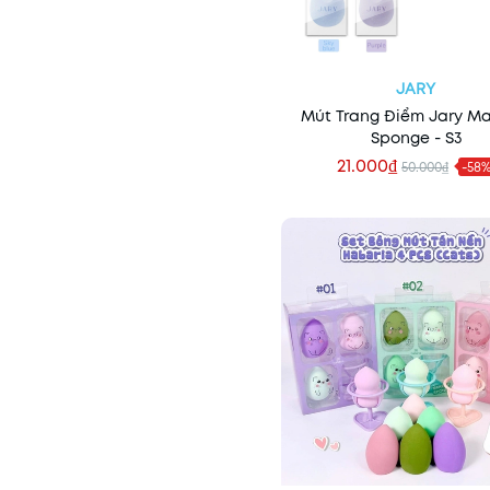
JARY
Mút Trang Điểm Jary M
Sponge - S3
21.000₫
50.000₫
-58
Thêm vào giỏ