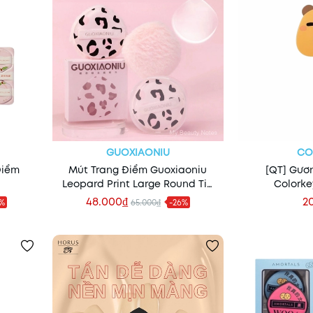
GUOXIAONIU
CO
Điểm
Mút Trang Điểm Guoxiaoniu
[QT] Gươ
Leopard Print Large Round Tip
Colork
Powder Puff
48.000₫
2
8%
65.000₫
-26%
Thêm vào giỏ
Thêm