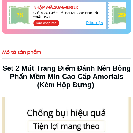
NHẬP MÃ:SUMMER12K
Giảm 7% Giảm tối đa 12K Cho đơn tối
7%
25K
thiểu 149K
Điều kiện
Sao chép mã
Mô tả sản phẩm
Set 2 Mút Trang Điểm Đánh Nền Bông
Phấn Mềm Mịn Cao Cấp Amortals
Mã khuyến mãi:
(Kèm Hộp Đựng)
Điều kiện: