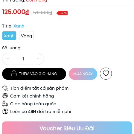
Tình trạng:
Còn hàng
125.000₫
178.000₫
- 30%
Title:
Xanh
Xanh
Vàng
Số lượng:
−
+
THÊM VÀO GIỎ HÀNG
MUA NGAY
Tích điểm tất cả sản phẩm
Cam kết chính hãng
Giao hàng toàn quốc
Luôn có
48H
đổi trả miễn phí
Voucher Siêu Ưu Đãi