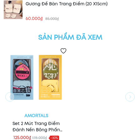
Gương Để Bàn Trang Điểm (20 X15cm)
60.000₫
85.000₫
SẢN PHẨM ĐÃ XEM
AMORTALS
Set 2 Mút Trang Điểm
Đánh Nền Bông Phấn
Mềm Mịn Cao Cấp
125.000₫
178.000₫
-30%