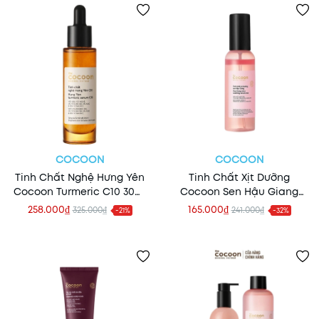
COCOON
COCOON
Tinh Chất Nghệ Hưng Yên
Tinh Chất Xịt Dưỡng
Cocoon Turmeric C10 30ml
Cocoon Sen Hậu Giang
(Mẫu Mới)
100ml
258.000₫
165.000₫
325.000₫
241.000₫
-21%
-32%