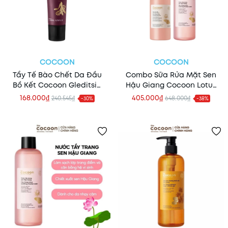
COCOON
COCOON
Tẩy Tế Bào Chết Da Đầu
Combo Sữa Rửa Mặt Sen
Bồ Kết Cocoon Gleditsia
Hậu Giang Cocoon Lotus
Scalp Scrub 200ml
310ml + Nước Tẩy Trang
168.000₫
405.000₫
240.545₫
648.000₫
-30%
-38%
Sen Hậu Giang Cocoon
Hau Giang Lotus 500ml