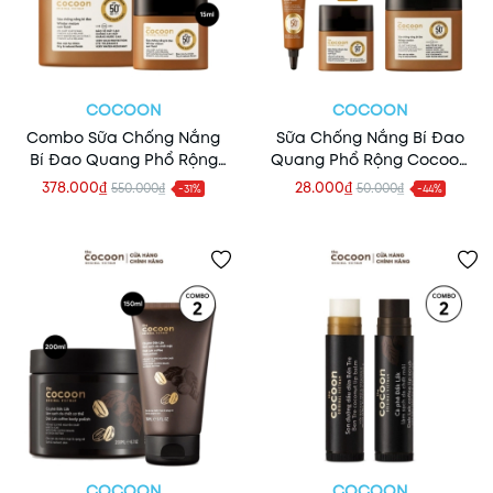
COCOON
COCOON
Combo Sữa Chống Nắng
Sữa Chống Nắng Bí Đao
Bí Đao Quang Phổ Rộng
Quang Phổ Rộng Cocoon
Cocoon Winter Melon Sun
Winter Melon Sun Fluid
378.000₫
28.000₫
550.000₫
50.000₫
-31%
-44%
Fluid SPF50+ (50ml+15ml)
SPF50+
COCOON
COCOON