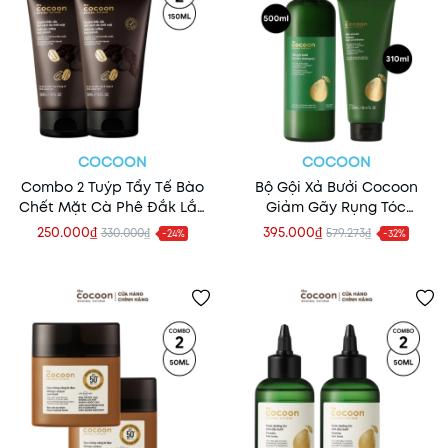
COCOON
COCOON
Combo 2 Tuýp Tẩy Tế Bào
Bộ Gội Xả Bưởi Cocoon
Chết Mặt Cà Phê Đắk Lắk
Giảm Gãy Rụng Tóc
Cocoon Face Polish 150ml
Pomelo Shampoo 500ml +
250.000₫
395.000₫
330.000₫
579.273₫
-24%
-32%
Hair Conditioner 310ml