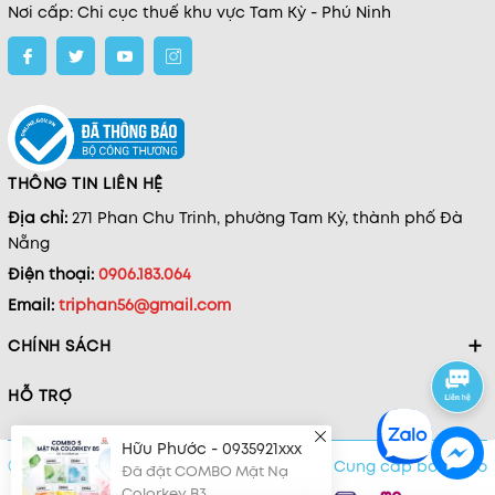
Nơi cấp: Chi cục thuế khu vực Tam Kỳ - Phú Ninh
THÔNG TIN LIÊN HỆ
Địa chỉ:
271 Phan Chu Trinh, phường Tam Kỳ, thành phố Đà
Nẵng
Điện thoại:
0906.183.064
Email:
triphan56@gmail.com
CHÍNH SÁCH
HỖ TRỢ
Hữu Phước - 0935921xxx
Đã đặt COMBO Mặt Nạ
Colorkey B3
© Bản quyền thuộc về Tanpopo Beauty
|
Cung cấp bởi
Sapo
18 phút trước