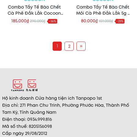
Combo Tẩy Tế Bào Chết
Combo Tẩy Tế Bào Chết
Cà Phê Đắk Lắk Cocoon
Môi Cà Phê Đắk Lắk 5g +
Body 200ml + Tẩy Tế Bào
Son Dưỡng Dầu Dừa Bến
185.000₫
80.000₫
290.000₫
107.000₫
-36%
-25%
Chết Mặt Cà Phê Đắk Lắk
Tre Cocoon Coconut 5g
Cocoon 150ml
1
»
2
Hộ kinh doanh Cửa hàng tiện ích Tanpopo 1st
Địa chỉ: 271 Phan Chu Trinh, Phường Phước Hòa, Thành Phố
Tam Kỳ, Tỉnh Quảng Nam
Điện thoại: 0934.999.816
Mã số thuế: 8205156098
Cấp ngày 29/08/2012