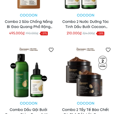
COCOON
COCOON
Combo 2 Sữa Chống Nắng
Combo 2 Nước Dưỡng Tóc
Bí Đao Quang Phổ Rộng
Tinh Dầu Bưởi Cocoon
Cocoon Winter Melon Sun
Pomelo Hair Tonic 140ml
495.000₫
210.000₫
790.000₫
324.000₫
-37%
-35%
Fluid SPF50+ 50ml
COCOON
COCOON
Combo Dầu Gội Bưởi
Combo 2 Tẩy Tế Bào Chết