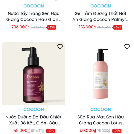
COCOON
COCOON
Nước Tẩy Trang Sen Hậu
Gel Tắm Đường Thốt Nốt
Giang Cocoon Hau Giang
An Giang Cocoon Palmyra
Lotus Soothing Micellar
Sugar Shower Gel
206.000₫
155.000₫
309.273₫
240.545₫
-33%
-36%
Water 500ml
COCOON
COCOON
Nước Dưỡng Da Đầu Chiết
Sữa Rửa Mặt Sen Hậu
Xuất Bồ Kết, Giảm Gàu
Giang Cocoon Lotus
Cocoon Gleditsia Scalp
Soothing Cleanser
148.000₫
60.000₫
181.637₫
75.000₫
-19%
-20%