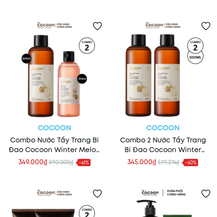
Tonic
COCOON
COCOON
Combo Nước Tẩy Trang Bí
Combo 2 Nước Tẩy Trang
Đao Cocoon Winter Melon
Bí Đao Cocoon Winter
Micellar Water 500ml +
Melon Micellar Water
349.000₫
345.000₫
590.000₫
579.274₫
-41%
-40%
Nước Hoa Hồng Sen Hậu
500ml
Giang Lotus Soothing
310ml