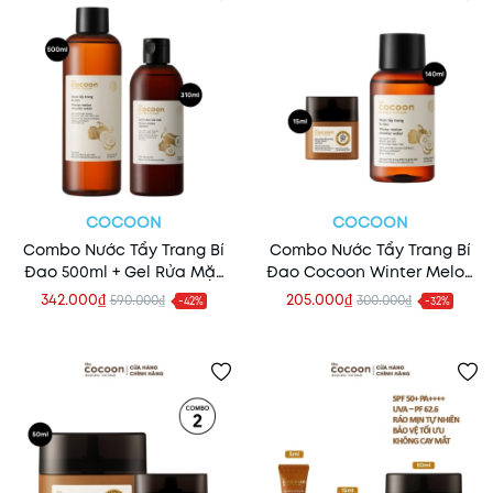
COCOON
COCOON
Combo Nước Tẩy Trang Bí
Combo Nước Tẩy Trang Bí
Đao 500ml + Gel Rửa Mặt
Đao Cocoon Winter Melon
Bí Đao 310ml Cocoon
140ml + Sữa Chống Nắng
342.000₫
205.000₫
590.000₫
300.000₫
-42%
-32%
Bí Đao Quang Phổ Rộng
Cocoon 15ml