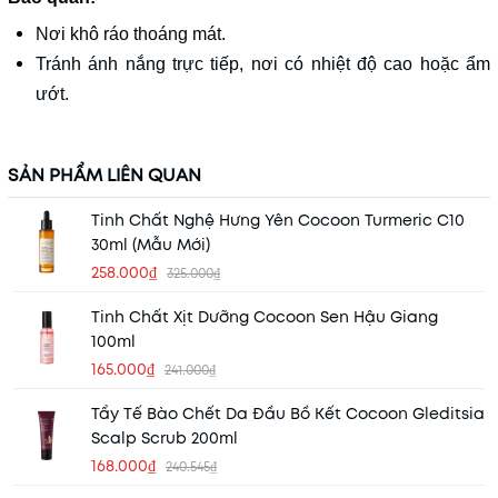
Nơi khô ráo thoáng mát.
Tránh ánh nắng trực tiếp, nơi có nhiệt độ cao hoặc ẩm
ướt.
SẢN PHẨM LIÊN QUAN
Tinh Chất Nghệ Hưng Yên Cocoon Turmeric C10
30ml (Mẫu Mới)
258.000₫
325.000₫
Tinh Chất Xịt Dưỡng Cocoon Sen Hậu Giang
100ml
165.000₫
241.000₫
Tẩy Tế Bào Chết Da Đầu Bồ Kết Cocoon Gleditsia
Scalp Scrub 200ml
168.000₫
240.545₫