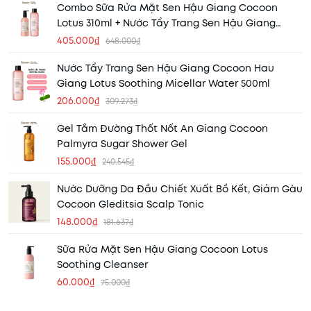
Combo Sữa Rửa Mặt Sen Hậu Giang Cocoon
Lotus 310ml + Nước Tẩy Trang Sen Hậu Giang
Cocoon Hau Giang Lotus 500ml
405.000₫
648.000₫
Nước Tẩy Trang Sen Hậu Giang Cocoon Hau
Giang Lotus Soothing Micellar Water 500ml
206.000₫
309.273₫
Gel Tắm Đường Thốt Nốt An Giang Cocoon
Palmyra Sugar Shower Gel
155.000₫
240.545₫
Nước Dưỡng Da Đầu Chiết Xuất Bồ Kết, Giảm Gàu
Cocoon Gleditsia Scalp Tonic
148.000₫
181.637₫
Sữa Rửa Mặt Sen Hậu Giang Cocoon Lotus
Soothing Cleanser
60.000₫
75.000₫