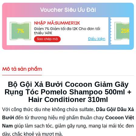
Mã khuyến mãi:
Voucher Siêu Ưu Đãi
Điều kiện:
NHẬP MÃ:SUMMER12K
Giảm 7% Giảm tối đa 12K Cho đơn tối
7%
25K
thiểu 149K
Điều kiện
Sao chép mã
Mô tả sản phẩm
Bộ Gội Xả Bưởi Cocoon Giảm Gãy
Rụng Tóc Pomelo Shampoo 500ml +
Hair Conditioner 310ml
Với công thức dịu nhẹ không chứa sulfate,
Dầu
Gội/ Dầu Xả
Bưởi
đến từ
t
hương hiệu mỹ phẩm thuần chay
Cocoon Việt
Nam
giúp làm sạch tóc, giảm gãy rụng, mang lại mái tóc đen
dày, chắc khoẻ và mượt mà.