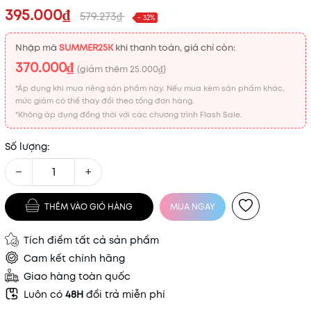
395.000₫
579.273₫
- 32%
Nhập mã
SUMMER25K
khi thanh toán, giá chỉ còn:
370.000₫
(giảm thêm
25.000₫
)
*Áp dụng khi mua riêng sản phẩm này. Nếu mua kèm sản phẩm khác,
mức giảm có thể thay đổi theo tổng đơn hàng.
*Không áp dụng đồng thời với các chương trình Flash Sale.
Số lượng:
−
+
THÊM VÀO GIỎ HÀNG
MUA NGAY
Tích điểm tất cả sản phẩm
Cam kết chính hãng
Giao hàng toàn quốc
Luôn có
48H
đổi trả miễn phí