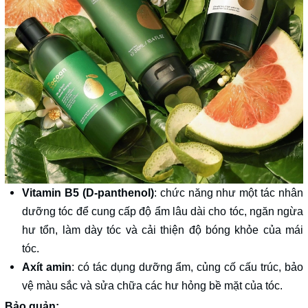
Vitamin B5 (D-panthenol)
: chức năng như một tác nhân
dưỡng tóc để cung cấp độ ẩm lâu dài cho tóc, ngăn ngừa
hư tổn, làm dày tóc và cải thiện độ bóng khỏe của mái
tóc.
Axít amin
: có tác dụng dưỡng ẩm, củng cố cấu trúc, bảo
vệ màu sắc và sửa chữa các hư hỏng bề mặt của tóc.
Bảo quản: