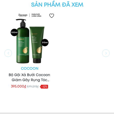
SẢN PHẨM ĐÃ XEM
COCOON
Bộ Gội Xả Bưởi Cocoon
Giảm Gãy Rụng Tóc
Pomelo Shampoo 500ml +
395.000₫
579.273₫
-32%
Hair Conditioner 310ml