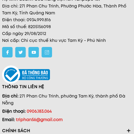
Địa chỉ: 271 Phan Chu Trinh, Phường Phước Hòa, Thành Phố
Tam Kỳ, Tỉnh Quảng Nam
Điện thoại: 0934.999.816
Mã số thuế: 8205156098
Cấp ngày 29/08/2012
Nơi cấp: Chi cục thuế khu vực Tam Kỳ - Phú Ninh
THÔNG TIN LIÊN HỆ
Địa chỉ:
271 Phan Chu Trinh, phường Tam Kỳ, thành phố Đà
Nẵng
Điện thoại:
0906.183.064
Email:
triphan56@gmail.com
CHÍNH SÁCH