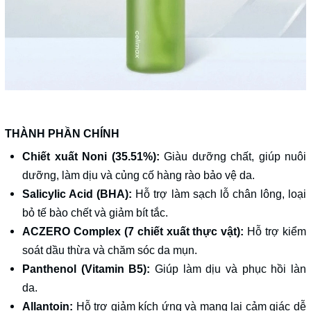
THÀNH PHẦN CHÍNH
Chiết xuất Noni (35.51%):
Giàu dưỡng chất, giúp nuôi
dưỡng, làm dịu và củng cố hàng rào bảo vệ da.
Salicylic Acid (BHA):
Hỗ trợ làm sạch lỗ chân lông, loại
bỏ tế bào chết và giảm bít tắc.
ACZERO Complex (7 chiết xuất thực vật):
Hỗ trợ kiểm
soát dầu thừa và chăm sóc da mụn.
Panthenol (Vitamin B5):
Giúp làm dịu và phục hồi làn
da.
Allantoin:
Hỗ trợ giảm kích ứng và mang lại cảm giác dễ