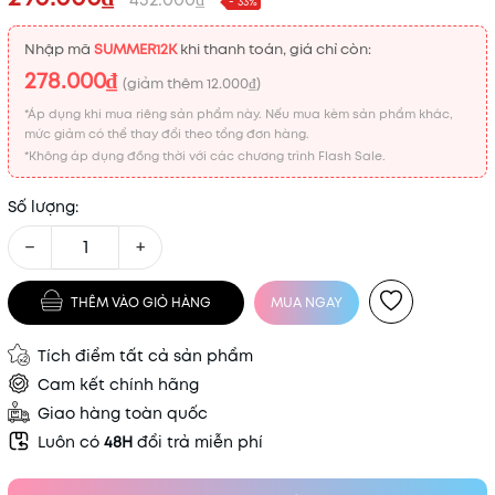
- 33%
Nhập mã
SUMMER12K
khi thanh toán, giá chỉ còn:
278.000₫
(giảm thêm
12.000₫
)
*Áp dụng khi mua riêng sản phẩm này. Nếu mua kèm sản phẩm khác,
mức giảm có thể thay đổi theo tổng đơn hàng.
*Không áp dụng đồng thời với các chương trình Flash Sale.
Số lượng:
−
+
THÊM VÀO GIỎ HÀNG
MUA NGAY
Tích điểm tất cả sản phẩm
Cam kết chính hãng
Giao hàng toàn quốc
Luôn có
48H
đổi trả miễn phí