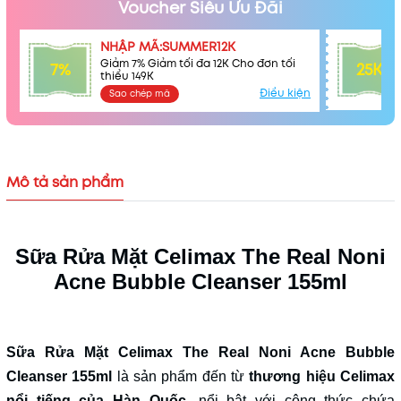
Voucher Siêu Ưu Đãi
NHẬP MÃ:SUMMER12K
Giảm 7% Giảm tối đa 12K Cho đơn tối
7%
25K
thiểu 149K
Điều kiện
Sao chép mã
Mô tả sản phẩm
Sữa Rửa Mặt Celimax The Real Noni
Acne Bubble Cleanser 155ml
Mã khuyến mãi:
Điều kiện:
Sữa Rửa Mặt Celimax The Real Noni Acne Bubble
Cleanser 155ml
là sản phẩm đến từ
thương hiệu Celimax
nổi tiếng của Hàn Quốc
, nổi bật với công thức chứa