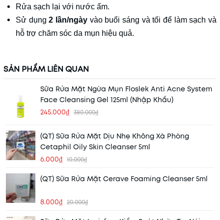
Rửa sạch lại với nước ấm.
Sử dụng
2 lần/ngày
vào buổi sáng và tối để làm sạch và
hỗ trợ chăm sóc da mụn hiệu quả.
SẢN PHẨM LIÊN QUAN
Sữa Rửa Mặt Ngừa Mụn Floslek Anti Acne System
Face Cleansing Gel 125ml (Nhập Khẩu)
245.000₫
380.000₫
(QT) Sữa Rửa Mặt Dịu Nhẹ Không Xà Phòng
Cetaphil Oily Skin Cleanser 5ml
6.000₫
10.000₫
(QT) Sữa Rửa Mặt Cerave Foaming Cleanser 5ml
8.000₫
20.000₫