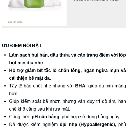
ƯU ĐIỂM NỔI BẬT
Làm sạch bụi bẩn, dầu thừa và cặn trang điểm với lớp
bọt mịn dịu nhẹ.
Hỗ trợ giảm bít tắc lỗ chân lông, ngăn ngừa mụn và
cải thiện bề mặt da.
Tẩy tế bào chết nhẹ nhàng với
BHA
, giúp da mịn màng
hơn.
Giúp kiểm soát bã nhờn nhưng vẫn duy trì độ ẩm, hạn
chế khô căng sau khi rửa mặt.
Công thức
pH cân bằng
, phù hợp sử dụng hằng ngày.
Đã được kiểm nghiệm
dịu nhẹ (Hypoallergenic)
, phù