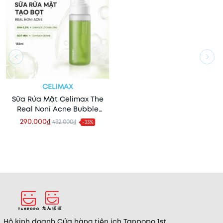
CELIMAX
Sữa Rửa Mặt Celimax The
Real Noni Acne Bubble
Cleanser 155ml
290.000₫
432.000₫
-33%
Hộ kinh doanh Cửa hàng tiện ích Tanpopo 1st