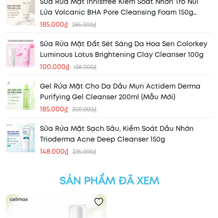
Sữa Rửa Mặt Innisfree Kiểm Soát Nhờn Tro Núi
Lửa Volcanic BHA Pore Cleansing Foam 150g
(Mẫu Mới) (Nhập Khẩu)
185.000₫
285.000₫
Sữa Rửa Mặt Đất Sét Sáng Da Hoa Sen Colorkey
Luminous Lotus Brightening Clay Cleanser 100g
100.000₫
138.000₫
Gel Rửa Mặt Cho Da Dầu Mụn Actidem Derma
Purifying Gel Cleanser 200ml (Mẫu Mới)
185.000₫
300.000₫
Sữa Rửa Mặt Sạch Sâu, Kiểm Soát Dầu Nhờn
Trioderma Acne Deep Cleanser 150g
148.000₫
235.000₫
SẢN PHẨM ĐÃ XEM