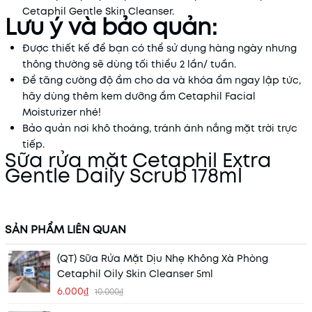
Cetaphil Gentle Skin Cleanser.
Lưu ý và bảo quản:
Được thiết kế để bạn có thể sử dụng hàng ngày nhưng
thông thường sẽ dùng tối thiểu 2 lần/ tuần.
Để tăng cường độ ẩm cho da và khóa ẩm ngay lập tức,
hãy dùng thêm kem dưỡng ẩm Cetaphil Facial
Moisturizer nhé!
Bảo quản nơi khô thoáng, tránh ánh nắng mặt trời trực
tiếp.
Sữa rửa mặt Cetaphil Extra
Gentle Daily Scrub 178ml
SẢN PHẨM LIÊN QUAN
(QT) Sữa Rửa Mặt Dịu Nhẹ Không Xà Phòng
Cetaphil Oily Skin Cleanser 5ml
6.000₫
10.000₫