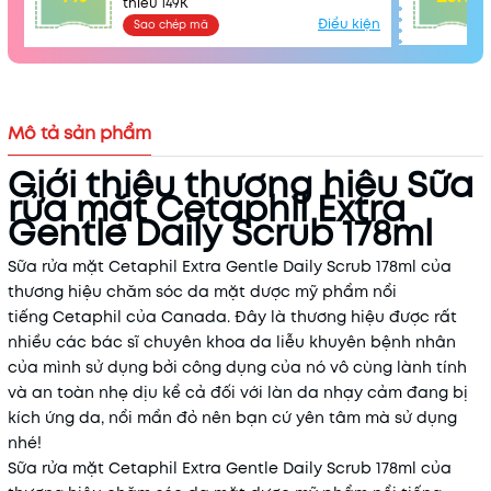
thiểu 149K
Điều kiện
Sao chép mã
Mô tả sản phẩm
Giới thiệu thương hiệu Sữa
rửa mặt Cetaphil Extra
Gentle Daily Scrub 178ml
Sữa rửa mặt Cetaphil Extra Gentle Daily Scrub 178ml của
thương hiệu chăm sóc da mặt dược mỹ phẩm nổi
Mã khuyến mãi:
tiếng Cetaphil của Canada. Đây là thương hiệu được rất
nhiều các bác sĩ chuyên khoa da liễu khuyên bệnh nhân
Điều kiện:
của mình sử dụng bởi công dụng của nó vô cùng lành tính
và an toàn nhẹ dịu kể cả đối với làn da nhạy cảm đang bị
kích ứng da, nổi mẩn đỏ nên bạn cứ yên tâm mà sử dụng
nhé!
Sữa rửa mặt Cetaphil Extra Gentle Daily Scrub 178ml của