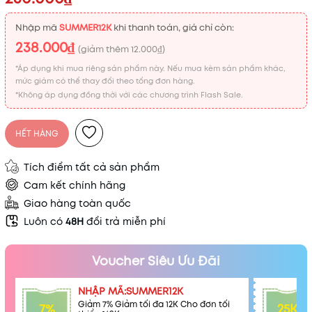
Nhập mã
SUMMER12K
khi thanh toán, giá chỉ còn:
238.000₫
(giảm thêm
12.000₫
)
*Áp dụng khi mua riêng sản phẩm này. Nếu mua kèm sản phẩm khác,
mức giảm có thể thay đổi theo tổng đơn hàng.
*Không áp dụng đồng thời với các chương trình Flash Sale.
HẾT HÀNG
Tích điểm tất cả sản phẩm
Cam kết chính hãng
Giao hàng toàn quốc
Luôn có
48H
đổi trả miễn phí
Voucher Siêu Ưu Đãi
NHẬP MÃ:SUMMER12K
Giảm 7% Giảm tối đa 12K Cho đơn tối
7%
25K