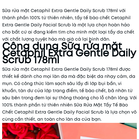
Sữa rửa mặt Cetaphil Extra Gentle Daily Scrub 178ml với
thành phần 100% từ thiên nhiên, tẩy tế bào chết Cetaphil
Extra Gentle Daily Facial Scrub là một lựa chọn hoàn hảo
cho bất cứ ai đang kiếm tìm cho mình một loại tẩy da chết
với chất lượng tuyệt hảo mà giá cả lại bình dân.
Công dụng Sữa rửa mặt
Cetaphil Extra Gentle Daily
Scrub 178ml
Sữa rửa mặt Cetaphil Extra Gentle Daily Scrub 178ml được
thiết kế dành cho mọi làn da mà đặc biệt da nhạy cảm, da
mụn. Có công thức làm sạch sâu lấy đi lớp bụi bẩn, vi
khuẩn, tàn dư của lớp trang điểm, tế bào chết, bã nhờn từ
sâu bên trong đem lại sự thông thoáng cho lỗ chân lông. Với
100% thành phần từ thiên nhiên Sữa Rửa Mặt Tẩy Tế Bào
Chết Cetaphil Extra Gentle Daily Facial Scrub là lựa chọn vô
cùng cần thiết, an toàn cho làn da của bạn.