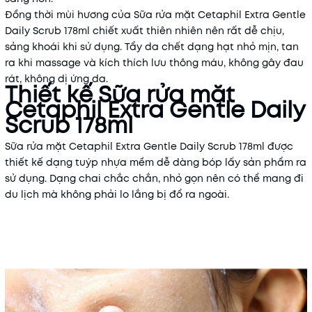
Đồng thời mùi hương của Sữa rửa mặt Cetaphil Extra Gentle
Daily Scrub 178ml chiết xuất thiên nhiên nên rất dễ chịu,
sảng khoái khi sử dụng. Tẩy da chết dạng hạt nhỏ mịn, tan
ra khi massage và kích thích lưu thông máu, không gây đau
rát, không dị ứng da.
Thiết kế Sữa rửa mặt
Cetaphil Extra Gentle Daily
Scrub 178ml
Sữa rửa mặt Cetaphil Extra Gentle Daily Scrub 178ml được
thiết kế dạng tuýp nhựa mềm dễ dàng bóp lấy sản phẩm ra
sử dụng. Dạng chai chắc chắn, nhỏ gọn nên có thể mang đi
du lịch mà không phải lo lắng bị đổ ra ngoài.