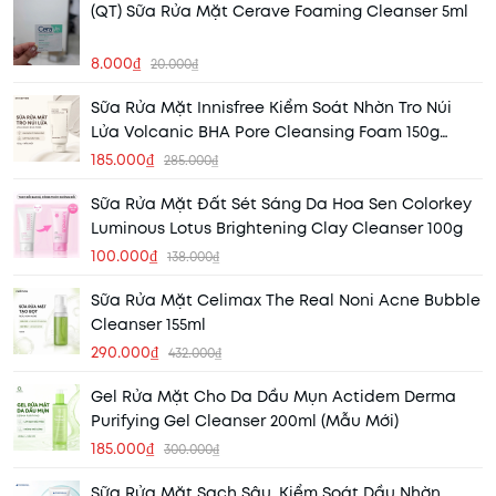
(QT) Sữa Rửa Mặt Cerave Foaming Cleanser 5ml
8.000₫
20.000₫
Sữa Rửa Mặt Innisfree Kiểm Soát Nhờn Tro Núi
Lửa Volcanic BHA Pore Cleansing Foam 150g
(Mẫu Mới) (Nhập Khẩu)
185.000₫
285.000₫
Sữa Rửa Mặt Đất Sét Sáng Da Hoa Sen Colorkey
Luminous Lotus Brightening Clay Cleanser 100g
100.000₫
138.000₫
Sữa Rửa Mặt Celimax The Real Noni Acne Bubble
Cleanser 155ml
290.000₫
432.000₫
Gel Rửa Mặt Cho Da Dầu Mụn Actidem Derma
Purifying Gel Cleanser 200ml (Mẫu Mới)
185.000₫
300.000₫
Sữa Rửa Mặt Sạch Sâu, Kiểm Soát Dầu Nhờn