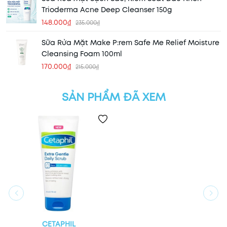
Trioderma Acne Deep Cleanser 150g
148.000₫
235.000₫
Sữa Rửa Mặt Make P:rem Safe Me Relief Moisture
Cleansing Foam 100ml
170.000₫
215.000₫
SẢN PHẨM ĐÃ XEM
CETAPHIL