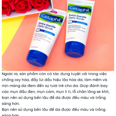
Ngoài ra, sản phẩm còn có tác dụng tuyệt vời trong việc
chống oxy hóa, đẩy lùi dấu hiệu lão hóa da, làm mềm và
mịn màng da đem đến sự tươi trẻ cho da. Giúp đánh bay
các mụn đầu đen, mụn cám, mụn li ti, lỗ chân lông se khít,
bạn nên sử dụng bền lâu để da được đều màu và trắng
sáng hơn.
Bạn nên sử dụng bền lâu để da được đều màu và trắng
sáng hơn.