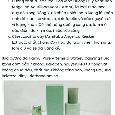
Dưỡng chất từ các loại Hoa Mộc Đương Quy Nhật Bản
(Angelica Acutiloba Root Extract): là loại thảo mộc
quý có trong Đông Y, nó chứa nhiều hàm lượng lớn các
tinh dầu, amino vitamin, axit ferulic và các nguyên tố
vi lượng khác. Có khả năng dưỡng sáng da, làm mờ
các điểm da xỉn màu, thiếu sức sống.
Chiết xuất từ cây (Ashitaba Angelica Keiskei
Extract): chất chống Oxy hóa da, giảm viêm, kích ứng,
làm dịu và se da đáng kể.
Sữa dưỡng da Hanyul Pure Artemisia Watery Calming Fluid
125ml đảm bảo 7 không: Paraben, nguyên liệu từ động vật,
không chứa dầu, chất màu không tổng hợp, không ure, urid
imidazolidinyl,Triethanolamine