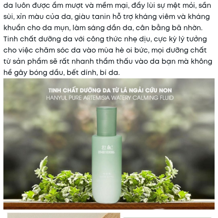
da luôn được ẩm mượt và mềm mại, đẩy lùi sự mệt mỏi, sần
sùi, xỉn màu của da, giàu tanin hỗ trợ kháng viêm và kháng
khuẩn cho da mụn, làm sáng dần da, cân bằng bã nhờn.
Tinh chất dưỡng da với công thức nhẹ dịu, cực kỳ lý tưởng
cho việc chăm sóc da vào mùa hè oi bức, mọi dưỡng chất
từ sản phẩm sẽ rất nhanh thẩm thấu vào da bạn mà không
hề gây bóng dầu, bết dính, bí da.