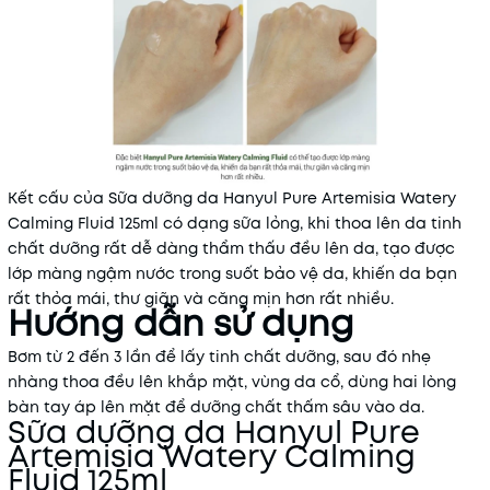
Kết cấu của Sữa dưỡng da Hanyul Pure Artemisia Watery
Calming Fluid 125ml có dạng sữa lỏng, khi thoa lên da tinh
chất dưỡng rất dễ dàng thẩm thấu đều lên da, tạo được
lớp màng ngậm nước trong suốt bảo vệ da, khiến da bạn
rất thỏa mái, thư giãn và căng mịn hơn rất nhiều.
Hướng dẫn sử dụng
Bơm từ 2 đến 3 lần để lấy tinh chất dưỡng, sau đó nhẹ
nhàng thoa đều lên khắp mặt, vùng da cổ, dùng hai lòng
bàn tay áp lên mặt để dưỡng chất thấm sâu vào da.
Sữa dưỡng da Hanyul Pure
Artemisia Watery Calming
Fluid 125ml