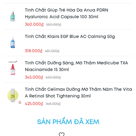
Tinh Chất Giúp Trẻ Hóa Da Anua PDRN
Hyaluronic Acid Capsule 100 30ml
360.000₫
550.000₫
Tinh Chất Klairs EGF Blue AC Calming 50g
318.000₫
481.000₫
Tinh Chất Dưỡng Sáng, Mờ Thâm Medicube TXA
Niacinamide 15 30ml
345.000₫
650.000₫
Tinh Chất Celimax Dưỡng Mờ Thâm Nám The Vita
A Retinol Shot Tightening 30ml
425.000₫
768.000₫
SẢN PHẨM ĐÃ XEM