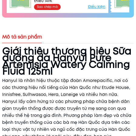
thiểu 149K
Điều kiện
Sao chép mã
Mô tả sản phẩm
Giới thiệu thương hiệu Sữa
dưỡng da Hanyul Pure
Artemisia Watery Calming
Fluid 125ml
Hanyul là nhãn hiệu thuộc tập đoàn Amorepacific, nơi có
các thương hiệu nổi tiếng của Hàn Quốc như Etude House,
Innisfree, Sulhwasoo, Hera, Laneige và nhiều hơn nữa.
Hanyul lấy cảm hứng từ các phương pháp chữa bệnh dân
gian truyền thống được được truyền từ mẹ sang con qua
nhiều thế hệ trong gia đình. Phương pháp làm đẹp và chữa
bệnh truyền thống của các bà mẹ Hàn Quốc dựa trên các
loại thực vật tự nhiên và ngũ cốc đặc trưng của Hàn Quốc