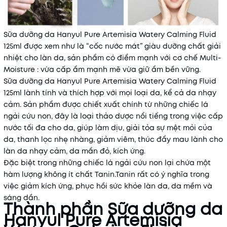
Sữa dưỡng da Hanyul Pure Artemisia Watery Calming Fluid
125ml được xem như là “cốc nước mát” giàu dưỡng chất giải
nhiệt cho làn da, sản phẩm có điểm mạnh với cơ chế Multi-
Moisture : vừa cấp ẩm mạnh mẽ vừa giữ ẩm bền vững.
Sữa dưỡng da Hanyul Pure Artemisia Watery Calming Fluid
125ml lành tính và thích hợp với mọi loại da, kể cả da nhạy
cảm. Sản phẩm được chiết xuất chính từ những chiếc lá
ngải cứu non, đây là loại thảo dược nổi tiếng trong việc cấp
nước tối đa cho da, giúp làm dịu, giải tỏa sự mệt mỏi của
da, thanh lọc nhẹ nhàng, giảm viêm, thúc đẩy mau lành cho
làn da nhạy cảm, da mẩn đỏ, kích ứng.
Đặc biệt trong những chiếc lá ngải cứu non lại chứa một
hàm lượng không ít chất Tanin.Tanin rất có ý nghĩa trong
việc giảm kích ứng, phục hồi sức khỏe làn da, da mềm và
sáng dần.
Thành phần Sữa dưỡng da
Hanyul Pure Artemisia