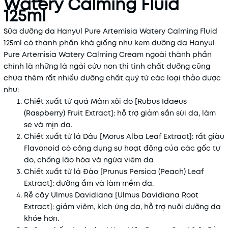
Watery Calming Fluid
125ml
Sữa dưỡng da Hanyul Pure Artemisia Watery Calming Fluid
125ml có thành phần khá giống như kem dưỡng da Hanyul
Pure Artemisia Watery Calming Cream ngoài thành phần
chính là những lá ngải cứu non thì tinh chất dưỡng cũng
chứa thêm rất nhiều dưỡng chất quý từ các loại thảo dược
như:
Chiết xuất từ quả Mâm xôi đỏ [Rubus Idaeus
(Raspberry) Fruit Extract]: hỗ trợ giảm sần sùi da, làm
se và mịn da.
Chiết xuất từ lá Dâu [Morus Alba Leaf Extract]: rất giàu
Flavonoid có công dụng sự hoạt động của các gốc tự
do, chống lão hóa và ngừa viêm da
Chiết xuất từ lá Đào [Prunus Persica (Peach) Leaf
Extract]: dưỡng ẩm và làm mềm da.
Rễ cây Ulmus Davidiana [Ulmus Davidiana Root
Extract]: giảm viêm, kích ứng da, hỗ trợ nuôi dưỡng da
khỏe hơn.