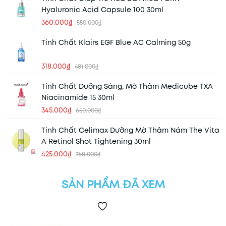
Hyaluronic Acid Capsule 100 30ml
360.000₫
550.000₫
Tinh Chất Klairs EGF Blue AC Calming 50g
318.000₫
481.000₫
Tinh Chất Dưỡng Sáng, Mờ Thâm Medicube TXA
Niacinamide 15 30ml
345.000₫
650.000₫
Tinh Chất Celimax Dưỡng Mờ Thâm Nám The Vita
A Retinol Shot Tightening 30ml
425.000₫
768.000₫
SẢN PHẨM ĐÃ XEM