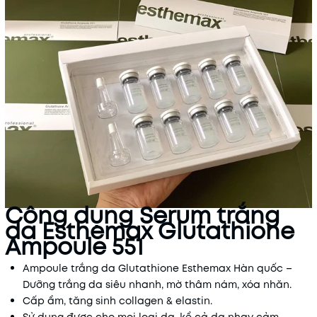
Công dụng Serum trắng
da Esthemax Glutathione
Ampoule 551
Ampoule trắng da Glutathione Esthemax Hàn quốc –
Dưỡng trắng da siêu nhanh, mờ thâm nám, xóa nhăn.
Cấp ẩm, tăng sinh collagen & elastin.
Sử dụng được cho mọi loại da, kể cả da nhạy cảm.