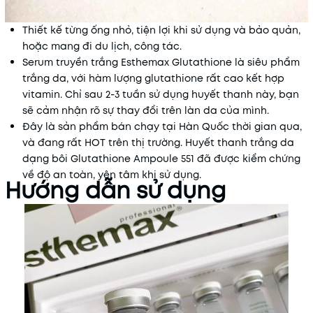
Thiết kế từng ống nhỏ, tiện lợi khi sử dụng và bảo quản,
hoặc mang đi du lịch, công tác.
Serum truyền trắng Esthemax Glutathione là siêu phẩm
trắng da, với hàm lượng glutathione rất cao kết hợp
vitamin. Chỉ sau 2-3 tuần sử dụng huyết thanh này, bạn
sẽ cảm nhận rõ sự thay đổi trên làn da của mình.
Đây là sản phẩm bán chạy tại Hàn Quốc thời gian qua,
và đang rất HOT trên thị trường. Huyết thanh trắng da
dạng bôi Glutathione Ampoule 551 đã được kiểm chứng
về độ an toàn, yên tâm khi sử dụng.
Hướng dẫn sử dụng