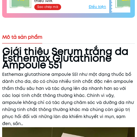
thiểu 149K
Điều kiện
Sao chép mã
Mô tả sản phẩm
Giới thiệu Serum trắng da
Esthemax Glutathione
Ampoule 551
Esthemax glutathione ampoule 551 như một dạng thuốc bổ
dành cho da, do có chứa nhiều tinh chất đặc nên ampoule
thẩm thấu sâu hơn và tác dụng lên da nhanh hơn so với
các loại tinh chất thông thường khác. Chính vì vậy,
Mã khuyến mãi:
ampoule không chỉ có tác dụng chăm sóc và dưỡng da như
những tinh chất thông thường khác mà chúng còn giúp trị
Điều kiện:
phục hồi đối với những làn da khiếm khuyết vì mụn, sạm
đen, sần…