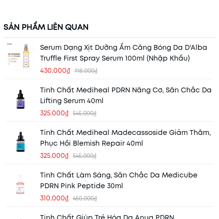
SẢN PHẨM LIÊN QUAN
Serum Dạng Xịt Dưỡng Ẩm Căng Bóng Da D'Alba
Truffle First Spray Serum 100ml (Nhập Khẩu)
430.000₫
718.000₫
Tinh Chất Mediheal PDRN Nâng Cơ, Săn Chắc Da
Lifting Serum 40ml
325.000₫
545.000₫
Tinh Chất Mediheal Madecassoside Giảm Thâm,
Phục Hồi Blemish Repair 40ml
325.000₫
545.000₫
Tinh Chất Làm Sáng, Săn Chắc Da Medicube
PDRN Pink Peptide 30ml
310.000₫
450.000₫
Tinh Chất Giúp Trẻ Hóa Da Anua PDRN