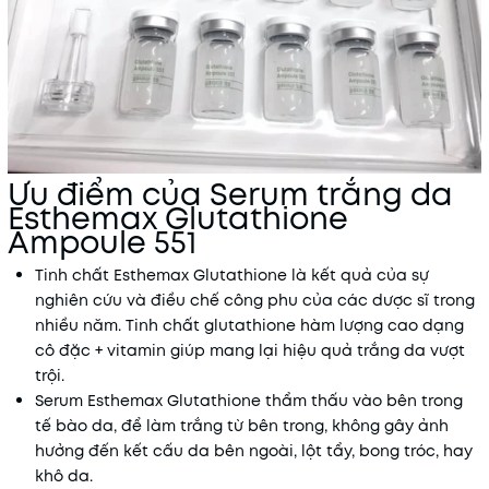
Ưu điểm của Serum trắng da
Esthemax Glutathione
Ampoule 551
Tinh chất Esthemax Glutathione là kết quả của sự
nghiên cứu và điều chế công phu của các dược sĩ trong
nhiều năm. Tinh chất glutathione hàm lượng cao dạng
cô đặc + vitamin giúp mang lại hiệu quả trắng da vượt
trội.
Serum Esthemax Glutathione thẩm thấu vào bên trong
tế bào da, để làm trắng từ bên trong, không gây ảnh
hưởng đến kết cấu da bên ngoài, lột tẩy, bong tróc, hay
khô da.