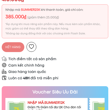
Nhập mã
SUMMER25K
khi thanh toán, giá chỉ còn:
385.000₫
(giảm thêm
25.000₫
)
*Áp dụng khi mua riêng sản phẩm này. Nếu mua kèm sản phẩm khác,
mức giảm có thể thay đổi theo tổng đơn hàng.
*Không áp dụng đồng thời với các chương trình Flash Sale.
HẾT HÀNG
Tích điểm tất cả sản phẩm
Cam kết chính hãng
Giao hàng toàn quốc
Luôn có
48H
đổi trả miễn phí
Voucher Siêu Ưu Đãi
NHẬP MÃ:SUMMER12K
Giảm 7% Giảm tối đa 12K Cho đơn tối
7%
25K