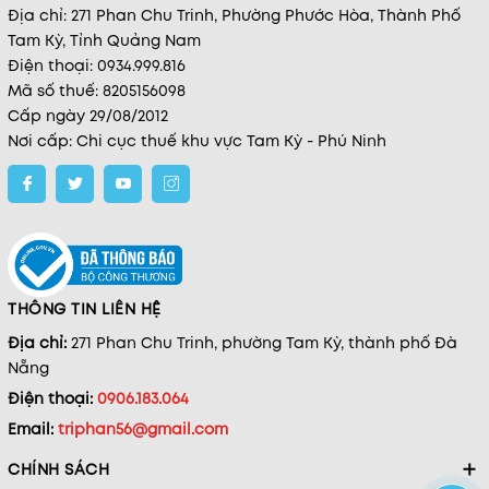
Địa chỉ: 271 Phan Chu Trinh, Phường Phước Hòa, Thành Phố
Tam Kỳ, Tỉnh Quảng Nam
Điện thoại: 0934.999.816
Mã số thuế: 8205156098
Cấp ngày 29/08/2012
Nơi cấp: Chi cục thuế khu vực Tam Kỳ - Phú Ninh
THÔNG TIN LIÊN HỆ
Địa chỉ:
271 Phan Chu Trinh, phường Tam Kỳ, thành phố Đà
Nẵng
Điện thoại:
0906.183.064
Email:
triphan56@gmail.com
CHÍNH SÁCH