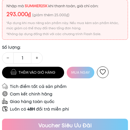
Nhập mã
SUMMER25K
khi thanh toán, giá chỉ còn:
293.000₫
(giảm thêm
25.000₫
)
*Áp dụng khi mua riêng sản phẩm này. Nếu mua kèm sản phẩm khác,
mức giảm có thể thay đổi theo tổng đơn hàng.
*Không áp dụng đồng thời với các chương trình Flash Sale.
Số lượng:
−
+
THÊM VÀO GIỎ HÀNG
MUA NGAY
Tích điểm tất cả sản phẩm
Cam kết chính hãng
Giao hàng toàn quốc
Luôn có
48H
đổi trả miễn phí
Voucher Siêu Ưu Đãi