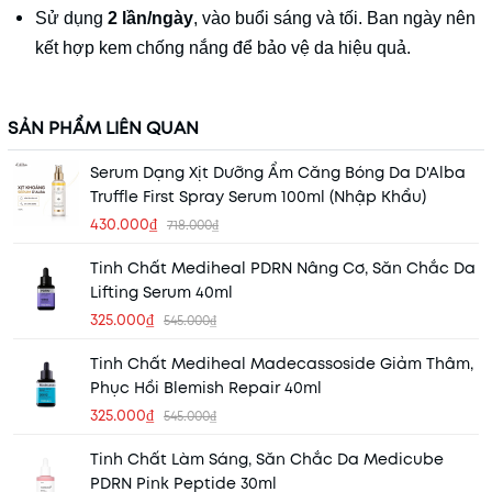
Sử dụng
2 lần/ngày
, vào buổi sáng và tối. Ban ngày nên
kết hợp kem chống nắng để bảo vệ da hiệu quả.
SẢN PHẨM LIÊN QUAN
Serum Dạng Xịt Dưỡng Ẩm Căng Bóng Da D'Alba
Truffle First Spray Serum 100ml (Nhập Khẩu)
430.000₫
718.000₫
Tinh Chất Mediheal PDRN Nâng Cơ, Săn Chắc Da
Lifting Serum 40ml
325.000₫
545.000₫
Tinh Chất Mediheal Madecassoside Giảm Thâm,
Phục Hồi Blemish Repair 40ml
325.000₫
545.000₫
Tinh Chất Làm Sáng, Săn Chắc Da Medicube
PDRN Pink Peptide 30ml