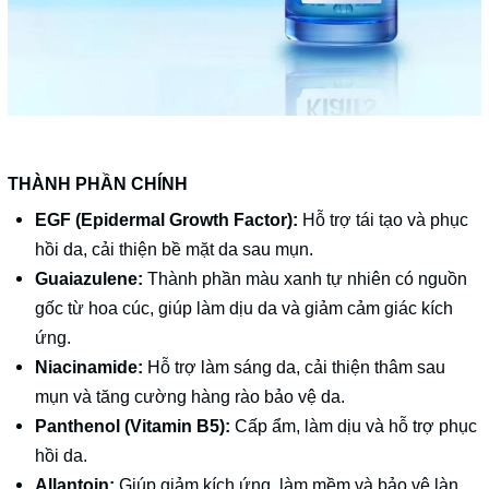
THÀNH PHẦN CHÍNH
EGF (Epidermal Growth Factor):
Hỗ trợ tái tạo và phục
hồi da, cải thiện bề mặt da sau mụn.
Guaiazulene:
Thành phần màu xanh tự nhiên có nguồn
gốc từ hoa cúc, giúp làm dịu da và giảm cảm giác kích
ứng.
Niacinamide:
Hỗ trợ làm sáng da, cải thiện thâm sau
mụn và tăng cường hàng rào bảo vệ da.
Panthenol (Vitamin B5):
Cấp ẩm, làm dịu và hỗ trợ phục
hồi da.
Allantoin:
Giúp giảm kích ứng, làm mềm và bảo vệ làn