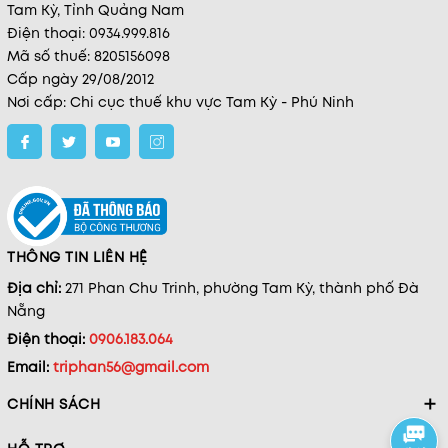
Tam Kỳ, Tỉnh Quảng Nam
Điện thoại: 0934.999.816
Mã số thuế: 8205156098
Cấp ngày 29/08/2012
Nơi cấp: Chi cục thuế khu vực Tam Kỳ - Phú Ninh
THÔNG TIN LIÊN HỆ
Địa chỉ:
271 Phan Chu Trinh, phường Tam Kỳ, thành phố Đà
Nẵng
Điện thoại:
0906.183.064
Email:
triphan56@gmail.com
CHÍNH SÁCH