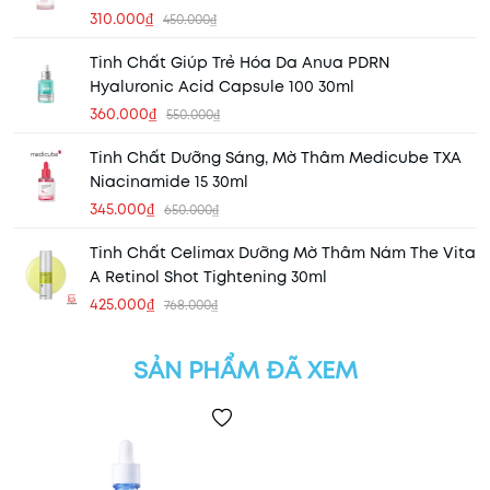
310.000₫
450.000₫
Tinh Chất Giúp Trẻ Hóa Da Anua PDRN
Hyaluronic Acid Capsule 100 30ml
360.000₫
550.000₫
Tinh Chất Dưỡng Sáng, Mờ Thâm Medicube TXA
Niacinamide 15 30ml
345.000₫
650.000₫
Tinh Chất Celimax Dưỡng Mờ Thâm Nám The Vita
A Retinol Shot Tightening 30ml
425.000₫
768.000₫
SẢN PHẨM ĐÃ XEM