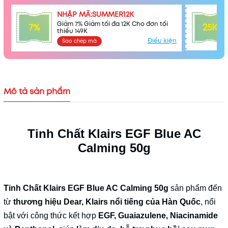
NHẬP MÃ:SUMMER12K
Giảm 7% Giảm tối đa 12K Cho đơn tối
7%
25K
thiểu 149K
Điều kiện
Sao chép mã
Mô tả sản phẩm
Tinh Chất Klairs EGF Blue AC
Calming 50g
Mã khuyến mãi:
Điều kiện:
Tinh Chất Klairs EGF Blue AC Calming 50g
sản phẩm đến
từ
thương hiệu Dear, Klairs nổi tiếng của Hàn Quốc
, nổi
bật với công thức kết hợp
EGF, Guaiazulene, Niacinamide