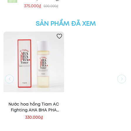
375.000₫
500.000₫
SẢN PHẨM ĐÃ XEM
Nước hoa hồng Tiam AC
Fighting AHA BHA PHA
180ml
330.000₫