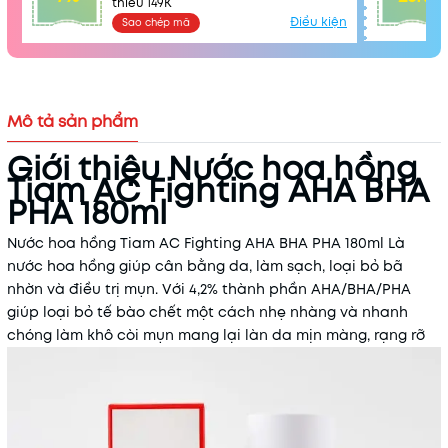
thiểu 149K
Điều kiện
Sao chép mã
Mô tả sản phẩm
Giới thiệu Nước hoa hồng
Tiam AC Fighting AHA BHA
PHA 180ml
Nước hoa hồng Tiam AC Fighting AHA BHA PHA 180ml Là
nước hoa hồng giúp cân bằng da, làm sạch, loại bỏ bã
nhờn và điều trị mụn. Với 4,2% thành phần AHA/BHA/PHA
giúp loại bỏ tế bào chết một cách nhẹ nhàng và nhanh
chóng làm khô còi mụn mang lại làn da mịn màng, rạng rỡ
Mã khuyến mãi:
Điều kiện: