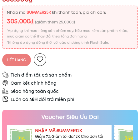
Nhập mã
SUMMER25K
khi thanh toán, giá chỉ còn:
305.000₫
(giảm thêm
25.000₫
)
*Áp dụng khi mua riêng sản phẩm này. Nếu mua kèm sản phẩm khác,
mức giảm có thể thay đổi theo tổng đơn hàng.
*Không áp dụng đồng thời với các chương trình Flash Sale.
HẾT HÀNG
Tích điểm tất cả sản phẩm
Cam kết chính hãng
Giao hàng toàn quốc
Luôn có
48H
đổi trả miễn phí
Voucher Siêu Ưu Đãi
NHẬP MÃ:SUMMER12K
Giảm 7% Giảm tối đa 12K Cho đơn tối
7%
25K