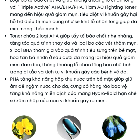
Loại bỏ tế bào chết và giúp thông thoáng lỗ chân lông
với “ Triple Active” AHA/BHA/PHA, Tiam AC Fighting Toner
mang đến hiệu quả giảm mụn, tiêu diệt vi khuẩn gây hại
hỗ trợ điều trị mụn cũng như se khít lỗ chân lông giúp da
mịn màng khỏe mạnh.
Toner chứa 2 loại AHA giúp tẩy tế bào chết nhẹ nhàng,
tăng tốc quá trình thay da và loại bỏ các vết thâm mụn.
2 loại BHA tham gia vào quá trình tiêu sừng trên bề mặt,
hòa tan bã nhờn ở sâu dưới da mang lại hiệu quả giảm
mụn đầu đen, thông thoáng lỗ chân lông hạn chế tình
trạng bí tắc và tích tụ vi khuẩn gây các bệnh về da.
PHA tăng khả năng hấp thụ nước trên bề mặt giúp giữ
ẩm để ngậm nước cho da, củng cố hàng rào bảo vệ
tăng khả năng miễn dịch của màng Hydro-lipid hạn chế
sự xâm nhập của các vi khuẩn gây ra mụn.