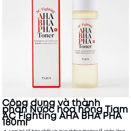
Công dụng và thành
phần Nước hoa hồng Tiam
AC Fighting AHA BHA PHA
180ml