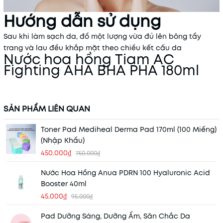
Hướng dẫn sử dụng
Sau khi làm sạch da, đổ một lượng vừa đủ lên bông tẩy
trang và lau đều khắp mặt theo chiều kết cấu da
Nước hoa hồng Tiam AC
Fighting AHA BHA PHA 180ml
SẢN PHẨM LIÊN QUAN
Toner Pad Mediheal Derma Pad 170ml (100 Miếng)
(Nhập Khẩu)
450.000₫
750.000₫
Nước Hoa Hồng Anua PDRN 100 Hyaluronic Acid
Booster 40ml
45.000₫
95.000₫
Pad Dưỡng Sáng, Dưỡng Ẩm, Săn Chắc Da