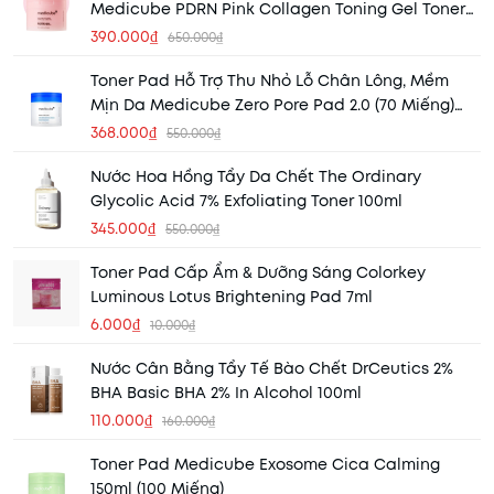
Medicube PDRN Pink Collagen Toning Gel Toner
Pad (120ml) (70 Miếng)
390.000₫
650.000₫
Toner Pad Hỗ Trợ Thu Nhỏ Lỗ Chân Lông, Mềm
Mịn Da Medicube Zero Pore Pad 2.0 (70 Miếng)
(Mẫu Mới) (Nhập Khẩu)
368.000₫
550.000₫
Nước Hoa Hồng Tẩy Da Chết The Ordinary
Glycolic Acid 7% Exfoliating Toner 100ml
345.000₫
550.000₫
Toner Pad Cấp Ẩm & Dưỡng Sáng Colorkey
Luminous Lotus Brightening Pad 7ml
6.000₫
10.000₫
Nước Cân Bằng Tẩy Tế Bào Chết DrCeutics 2%
BHA Basic BHA 2% In Alcohol 100ml
110.000₫
160.000₫
Toner Pad Medicube Exosome Cica Calming
150ml (100 Miếng)