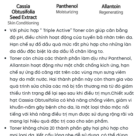
Với phức hợp “ Triple Active” Toner còn giúp cân bằng
độ pH, điều chỉnh hoạt động của tuyến bã nhờn trên da.
Hạn chế sự đổ dầu quá mức rất phù hợp cho những làn
da dầu đặc biệt là da dầu lỗ chân lông to.
Toner còn chứa các thành phần làm dịu như Panthenol,
Allantoin hoạt động như một chất chống kích ứng, hạn
chế sự ửng đỏ căng rát trên các vùng mụn sưng viêm
hay do mất nước. Hai thành phần này còn tham gia vào
quá trình sửa chữa các mô bị tổn thương mà từ đó giảm
thiểu tình trạng để lại sẹo sau khi điều trị mụn.Chiết xuất
hạt Cassia Obtusifolia có khả năng chống viêm, giảm vi
khuẩn-nấm gây bệnh cho da, là một loại thảo mộc nổi
tiếng với khả năng điều trị mụn được sử dụng rộng rãi và
mang lại hiệu quả đặc trị cao cho sản phẩm.
Toner không chứa 20 thành phần gây hại phù hợp cho
mọi loại da. Kết cấu lỏng nhẹ dễ sử dụng, có thể dùng