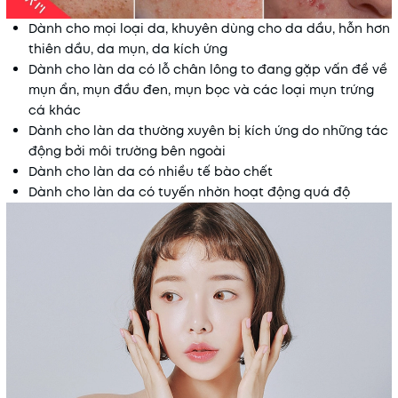
Dành cho mọi loại da, khuyên dùng cho da dầu, hỗn hơn
thiên dầu, da mụn, da kích ứng
Dành cho làn da có lỗ chân lông to đang gặp vấn đề về
mụn ẩn, mụn đầu đen, mụn bọc và các loại mụn trứng
cá khác
Dành cho làn da thường xuyên bị kích ứng do những tác
động bởi môi trường bên ngoài
Dành cho làn da có nhiều tế bào chết
Dành cho làn da có tuyến nhờn hoạt động quá độ