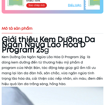
thiểu 149K
Điều kiện
Sao chép mã
Mô tả sản phẩm
Giới thiệu Kem Dưỡng Da
Ngăn Ngừa Lão Hóa D
Program 25
g
Kem Dưỡng Da Ngăn Ngừa Lão Hóa D Program 25g là
dòng kem dưỡng đến từ thương hiệu mỹ phẩm d
program của Nhật Bản, tác động kép giúp giữ ẩm tối ưu
Mã khuyến mãi:
mang lại làn da đàn hồi, săn chắc, vừa ngăn ngừa tình
trạng lão hóa da, cải thiện các nếp nhăn, xỉn màu, đem đến
Điều kiện:
hiệu quả làn da trắng sáng, hồng hào.