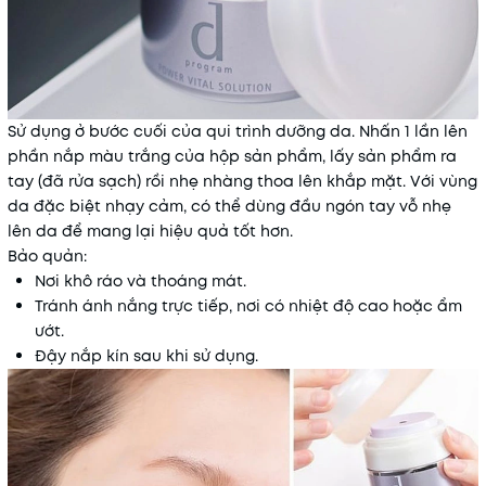
Sử dụng ở bước cuối của qui trình dưỡng da. Nhấn 1 lần lên
phần nắp màu trắng của hộp sản phẩm, lấy sản phẩm ra
tay (đã rửa sạch) rồi nhẹ nhàng thoa lên khắp mặt. Với vùng
da đặc biệt nhạy cảm, có thể dùng đầu ngón tay vỗ nhẹ
lên da để mang lại hiệu quả tốt hơn.
Bảo quản:
Nơi khô ráo và thoáng mát.
Tránh ánh nắng trực tiếp, nơi có nhiệt độ cao hoặc ẩm
ướt.
Đậy nắp kín sau khi sử dụng.