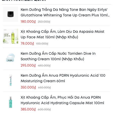
Kem Dưỡng Trắng Da Nâng Tone Ban Ngày Eirlys'
Glutathione Whitening Tone Up Cream Plus 10ml
(Hộp Đen) (Nhập Khẩu)
180.000₫
250.000₫
Xịt Khoáng Cấp Ẩm, Làm Dịu Da Aspasia Moist
Up Face Mist 150ml (Nhập Khẩu)
78.000₫
100.000₫
Kem Dưỡng Ẩm Cấp Nước Torriden Dive In
Soothing Cream 100ml (Nhập Khẩu)
295.000₫
480.000₫
Kem Dưỡng Ẩm Anua PDRN Hyaluronic Acid 100
Moisturizing Cream 60ml
350.000₫
650.000₫
Xịt Khoáng Cấp Ẩm, Phục Hồi Da Anua PDRN
Hyaluronic Acid Hydrating Capsule Mist 100ml
385.000₫
600.000₫