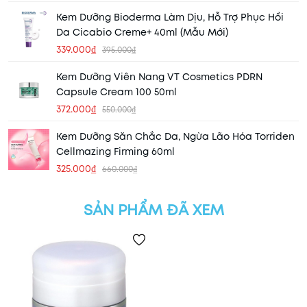
Kem Dưỡng Bioderma Làm Dịu, Hỗ Trợ Phục Hồi
Da Cicabio Creme+ 40ml (Mẫu Mới)
339.000₫
395.000₫
Kem Dưỡng Viên Nang VT Cosmetics PDRN
Capsule Cream 100 50ml
372.000₫
550.000₫
Kem Dưỡng Săn Chắc Da, Ngừa Lão Hóa Torriden
Cellmazing Firming 60ml
325.000₫
660.000₫
SẢN PHẨM ĐÃ XEM