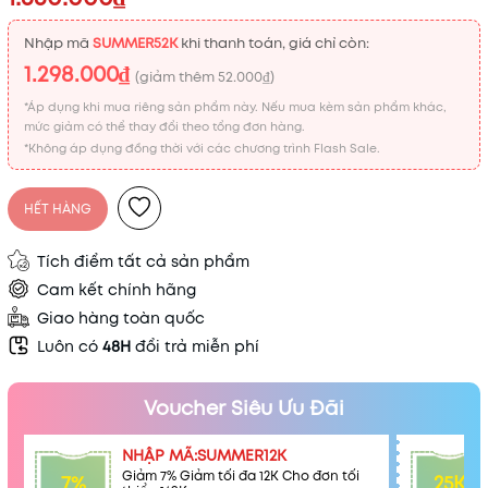
Nhập mã
SUMMER52K
khi thanh toán, giá chỉ còn:
1.298.000₫
(giảm thêm
52.000₫
)
*Áp dụng khi mua riêng sản phẩm này. Nếu mua kèm sản phẩm khác,
mức giảm có thể thay đổi theo tổng đơn hàng.
*Không áp dụng đồng thời với các chương trình Flash Sale.
HẾT HÀNG
Tích điểm tất cả sản phẩm
Cam kết chính hãng
Giao hàng toàn quốc
Luôn có
48H
đổi trả miễn phí
Voucher Siêu Ưu Đãi
NHẬP MÃ:SUMMER12K
Giảm 7% Giảm tối đa 12K Cho đơn tối
7%
25K