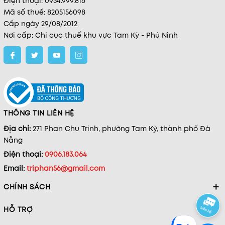
Điện thoại: 0934.999.816
Mã số thuế: 8205156098
Cấp ngày 29/08/2012
Nơi cấp: Chi cục thuế khu vực Tam Kỳ - Phú Ninh
THÔNG TIN LIÊN HỆ
Địa chỉ:
271 Phan Chu Trinh, phường Tam Kỳ, thành phố Đà
Nẵng
Điện thoại:
0906.183.064
Email:
triphan56@gmail.com
CHÍNH SÁCH
HỖ TRỢ
Hoàng Long - 0333878xxx