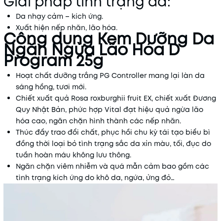
Giải pháp tình trạng da:
Da nhạy cảm – kích ứng.
Xuất hiện nếp nhăn, lão hóa.
Công dụng Kem Dưỡng Da
Ngăn Ngừa Lão Hóa D
Program 25g
Hoạt chất dưỡng trắng PG Controller mang lại làn da
sáng hồng, tươi mới.
Chiết xuất quả Rosa roxburghii fruit EX, chiết xuất Đương
Quy Nhật Bản, phức hợp Vital đạt hiệu quả ngừa lão
hóa cao, ngăn chặn hình thành các nếp nhăn.
Thúc đẩy trao đổi chất, phục hồi chu kỳ tái tạo biểu bì
đồng thời loại bỏ tình trạng sắc da xỉn màu, tối, đục do
tuần hoàn máu không lưu thông.
Ngăn chặn viêm nhiễm và quá mẫn cảm bao gồm các
tình trạng kích ứng do khô da, ngứa, ửng đỏ…