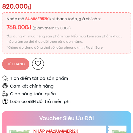
820.000₫
Nhập mã
SUMMER52K
khi thanh toán, giá chỉ còn:
768.000₫
(giảm thêm
52.000₫
)
*Áp dụng khi mua riêng sản phẩm này. Nếu mua kèm sản phẩm khác,
mức giảm có thể thay đổi theo tổng đơn hàng.
*Không áp dụng đồng thời với các chương trình Flash Sale.
HẾT HÀNG
Tích điểm tất cả sản phẩm
Cam kết chính hãng
Giao hàng toàn quốc
Luôn có
48H
đổi trả miễn phí
Voucher Siêu Ưu Đãi
NHẬP MÃ:SUMMER12K