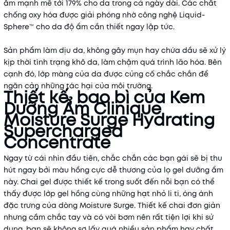
ẩm mạnh mẽ tới 179% cho da trong cả ngày dài. Các chất
chống oxy hóa được giải phóng nhờ công nghệ Liquid-
Sphere™ cho da độ ẩm cần thiết ngay lập tức.
Sản phẩm làm dịu da, không gây mụn hay chứa dầu sẽ xử lý
kịp thời tình trạng khô da, làm chậm quá trình lão hóa. Bên
cạnh đó, lớp màng của da được củng cố chắc chắn để
ngăn cản những tác hại của môi trường.
Thiết kế, bao bì của Kem
Dưỡng Ẩm Clinique
Moisture Surge Hydrating
Supercharged
Concentrate
Ngay từ cái nhìn đầu tiên, chắc chắn các bạn gái sẽ bị thu
hút ngay bởi màu hồng cực dễ thương của lọ gel dưỡng ẩm
này. Chai gel được thiết kế trong suốt đến nỗi bạn có thể
thấy được lớp gel hồng cùng những hạt nhỏ li ti, óng ánh
đặc trưng của dòng Moisture Surge. Thiết kế chai đơn giản
nhưng cầm chắc tay và có vòi bơm nên rất tiện lợi khi sử
dụng, bạn sẽ không sợ lấy quá nhiều sản phẩm hay chất