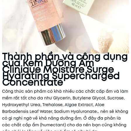
Thành phần và công dụng
của Kem Dưỡng Ẩm
Clinique Moisture Surge
Hydrating Supercharged
Concentrate
Công thức sản phẩm có khá nhiều các chất cấp ẩm và làm
mềm rất tốt cho da như Glycerin, Butylene Glycol, Sucrose,
Hydroxyethyl Urea, Trehalose, Algae Extract, Aloe
Barbadensis Leaf Water, Sodium Hyaluronate… nên sẽ không
có gì nghi ngờ về khả năng dưỡng ẩm. Ở đây đa phần là
các chất cấp ẩm (humectant) cho da nên bạn cũng không