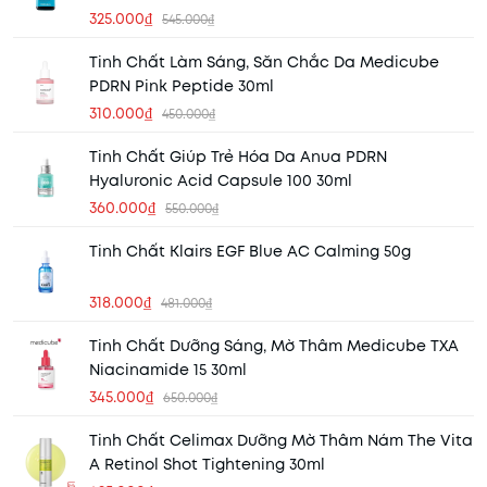
325.000₫
545.000₫
Tinh Chất Làm Sáng, Săn Chắc Da Medicube
PDRN Pink Peptide 30ml
310.000₫
450.000₫
Tinh Chất Giúp Trẻ Hóa Da Anua PDRN
Hyaluronic Acid Capsule 100 30ml
360.000₫
550.000₫
Tinh Chất Klairs EGF Blue AC Calming 50g
318.000₫
481.000₫
Tinh Chất Dưỡng Sáng, Mờ Thâm Medicube TXA
Niacinamide 15 30ml
345.000₫
650.000₫
Tinh Chất Celimax Dưỡng Mờ Thâm Nám The Vita
A Retinol Shot Tightening 30ml