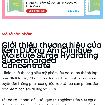
Giảm 7% Giảm tối đa 12K Cho đơn tối
7%
25K
thiểu 149K
Điều kiện
Sao chép mã
Mô tả sản phẩm
Giới thiệu thương hiệu của
Kem Dưỡng Ẩm Clinique
Moisture Surge Hydrating
Supercharged
Concentrate
Clinique là thương hiệu mỹ phẩm lâu đời được thành lập
năm 1968 tại Mỹ. Nhãn hiệu dưỡng da ra mắt với cam kết
tuyệt đối không pha hương liệu vào tất cả sản phẩm, đảm
bảo kiểm nghiệm dị ứng và 100%.
Tất cả sản phẩm đều trải qua thử nghiệm trên 600 người