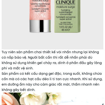
Tuy niên sản phẩm chai thiết kế vòi nhấn nhưng lại không
có nắp bảo vệ. Người bất cẩn thì rất dễ nhấn phải dù
không sử dụng khiến gel chảy ra, dính ở phần đầu gây lãng
phí và mất vệ sinh.
Sản phẩm có kết cấu dạng gel đặc, trong suốt, không chứa
cồn mà có các hạt cầu dẻo li ti tan cực nhanh. Khi sử dụng,
em dưỡng ẩm này cho cảm giác rất mát, thấm nhanh nên
không gây bết dính.