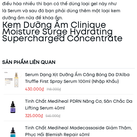
điều hòa nhiều thì bạn có thể dùng loại gel này như
là Serum và sau đó bạn phải dùng thêm một loại kem
dưỡng ẩm nữa để khóa ẩm.
Kem Dưỡng Ẩm Clinique
Moisture Surge Hydrating
Supercharged Concentrate
SẢN PHẨM LIÊN QUAN
Serum Dạng Xịt Dưỡng Ẩm Căng Bóng Da D'Alba
Truffle First Spray Serum 100ml (Nhập Khẩu)
430.000₫
718.000₫
Tinh Chất Mediheal PDRN Nâng Cơ, Săn Chắc Da
Lifting Serum 40ml
325.000₫
545.000₫
Tinh Chất Mediheal Madecassoside Giảm Thâm,
Phục Hồi Blemish Repair 40ml