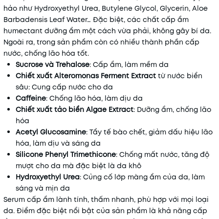
hảo như Hydroxyethyl Urea, Butylene Glycol, Glycerin, Aloe
Barbadensis Leaf Water… Đặc biệt, các chất cấp ẩm
humectant dưỡng ẩm một cách vừa phải, không gây bí da.
Ngoài ra, trong sản phẩm còn có nhiều thành phần cấp
nước, chống lão hóa tốt.
Sucrose và Trehalose
: Cấp ẩm, làm mềm da
Chiết xuất Alteromonas Ferment Extract
từ nước biển
sâu: Cung cấp nước cho da
Caffeine
: Chống lão hóa, làm dịu da
Chiết xuất tảo biển Algae Extract
: Dưỡng ẩm, chống lão
hóa
Acetyl Glucosamine
: Tẩy tế bào chết, giảm dấu hiệu lão
hóa, làm dịu và sáng da
Silicone Phenyl Trimethicone
: Chống mất nước, tăng độ
mượt cho da mà đặc biệt là da khô
Hydroxyethyl Urea
: Củng cố lớp màng ẩm của da, làm
sáng và mịn da
Serum cấp ẩm lành tính, thấm nhanh, phù hợp với mọi loại
da. Điểm đặc biệt nổi bật của sản phẩm là khả năng cấp