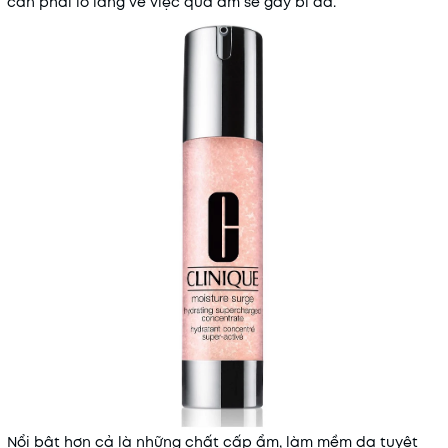
cần phải lo lắng về việc quá ẩm sẽ gây bí da.
Nổi bật hơn cả là những chất cấp ẩm, làm mềm da tuyệt