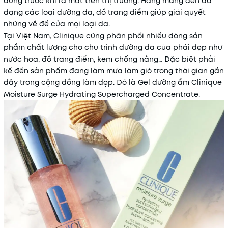
dùng trước khi ra mắt trên thị trường. Hãng mang đến đa
dạng các loại dưỡng da, đồ trang điểm giúp giải quyết
những về đề của mọi loại da.
Tại Việt Nam, Clinique cũng phân phối nhiều dòng sản
phẩm chất lượng cho chu trình dưỡng da của phái đẹp như
nước hoa, đồ trang điểm, kem chống nắng… Đặc biệt phải
kể đến sản phẩm đang làm mưa làm gió trong thời gian gần
đây trong cộng đồng làm đẹp. Đó là Gel dưỡng ẩm Clinique
Moisture Surge Hydrating Supercharged Concentrate.
Mã khuyến mãi:
Điều kiện: