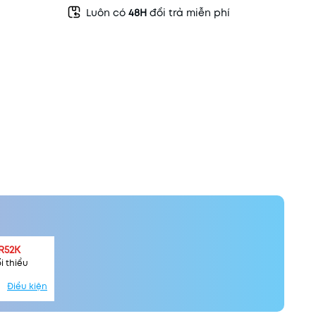
Luôn có
48H
đổi trả miễn phí
R52K
i thiểu
Điều kiện