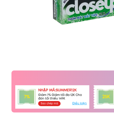
NHẬP MÃ:SUMMER12K
Giảm 7% Giảm tối đa 12K Cho
7%
25K
đơn tối thiểu 149K
Điều kiện
Sao chép mã