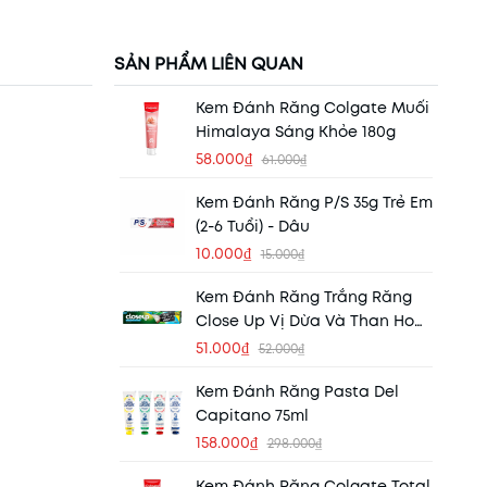
SẢN PHẨM LIÊN QUAN
Kem Đánh Răng Colgate Muối
Himalaya Sáng Khỏe 180g
58.000₫
61.000₫
Kem Đánh Răng P/S 35g Trẻ Em
(2-6 Tuổi) - Dâu
10.000₫
15.000₫
Kem Đánh Răng Trắng Răng
Close Up Vị Dừa Và Than Hoạt
Tính Detox 230g
51.000₫
52.000₫
Kem Đánh Răng Pasta Del
Capitano 75ml
158.000₫
298.000₫
Kem Đánh Răng Colgate Total