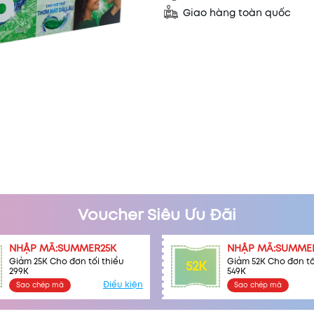
Giao hàng toàn quốc
Mã khuyến mãi:
Voucher Siêu Ưu Đãi
Điều kiện:
NHẬP MÃ:SUMMER25K
NHẬP MÃ:SUMME
Giảm 25K Cho đơn tối thiểu
Giảm 52K Cho đơn tố
52K
299K
549K
Điều kiện
Sao chép mã
Sao chép mã