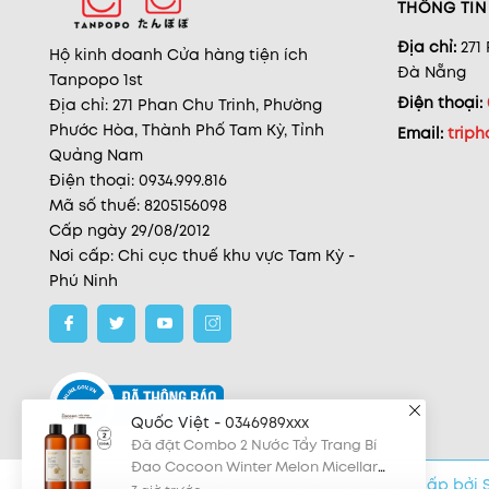
THÔNG TIN 
Địa chỉ:
271
Hộ kinh doanh Cửa hàng tiện ích
Đà Nẵng
Tanpopo 1st
Điện thoại:
Địa chỉ: 271 Phan Chu Trinh, Phường
Phước Hòa, Thành Phố Tam Kỳ, Tỉnh
Email:
trip
Quảng Nam
Điện thoại: 0934.999.816
Mã số thuế: 8205156098
Cấp ngày 29/08/2012
Nơi cấp: Chi cục thuế khu vực Tam Kỳ -
Phú Ninh
Quốc Việt - 0346989xxx
Đã đặt Combo 2 Nước Tẩy Trang Bí
Đao Cocoon Winter Melon Micellar
Water 500ml
3 giờ trước
© Bản quyền thuộc về Tanpopo Beauty
|
Cung cấp bởi