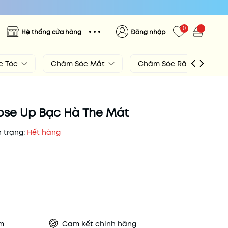
0
Hệ thống cửa hàng
Đăng nhập
c Tóc
Chăm Sóc Mắt
Chăm Sóc Răng Miệng
ose Up Bạc Hà The Mát
h trạng:
Hết hàng
ẩm
Cam kết chính hãng