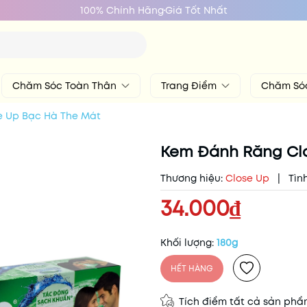
100% Chính Hãng
Giá Tốt Nhất
Chăm Sóc Toàn Thân
Trang Điểm
Chăm Só
e Up Bạc Hà The Mát
Kem Đánh Răng Cl
Thương hiệu:
Close Up
|
Tìn
34.000₫
Khối lượng:
180g
HẾT HÀNG
Tích điểm tất cả sản ph