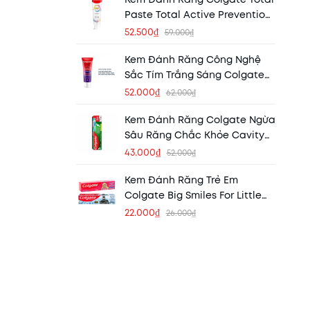
Paste Total Active Prevention
150g
52.500₫
59.000₫
Kem Đánh Răng Công Nghệ
Sắc Tím Trắng Sáng Colgate
Optic White Purple
52.000₫
62.000₫
Kem Đánh Răng Colgate Ngừa
Sâu Răng Chắc Khỏe Cavity
Protection 225g (Tặng Kèm Bàn
43.000₫
52.000₫
Chải)
Kem Đánh Răng Trẻ Em
Colgate Big Smiles For Little
Teeth 40g (Barbie Batman)
22.000₫
26.000₫