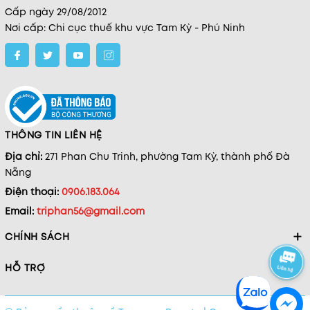
Cấp ngày 29/08/2012
Nơi cấp: Chi cục thuế khu vực Tam Kỳ - Phú Ninh
THÔNG TIN LIÊN HỆ
Địa chỉ:
271 Phan Chu Trinh, phường Tam Kỳ, thành phố Đà
Nẵng
Điện thoại:
0906.183.064
Email:
triphan56@gmail.com
CHÍNH SÁCH
HỖ TRỢ
Mạnh Hiệp - 0500345xxx
Đã đặt Combo Nước Tẩy
Trang Bí Đao Cocoon