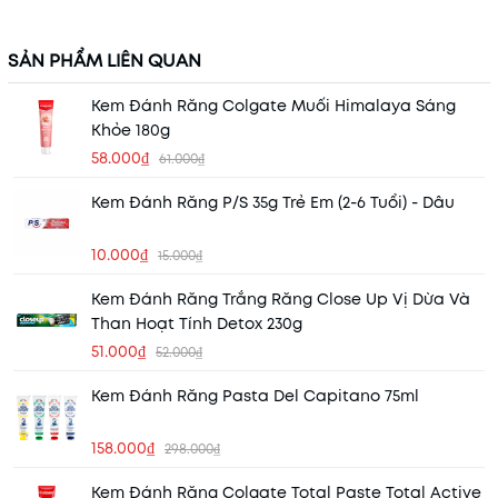
SẢN PHẨM LIÊN QUAN
Kem Đánh Răng Colgate Muối Himalaya Sáng
Khỏe 180g
58.000₫
61.000₫
Kem Đánh Răng P/S 35g Trẻ Em (2-6 Tuổi) - Dâu
10.000₫
15.000₫
Kem Đánh Răng Trắng Răng Close Up Vị Dừa Và
Than Hoạt Tính Detox 230g
51.000₫
52.000₫
Kem Đánh Răng Pasta Del Capitano 75ml
158.000₫
298.000₫
Kem Đánh Răng Colgate Total Paste Total Active