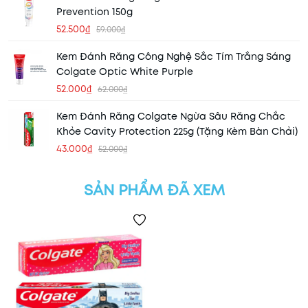
Prevention 150g
52.500₫
59.000₫
Kem Đánh Răng Công Nghệ Sắc Tím Trắng Sáng
Colgate Optic White Purple
52.000₫
62.000₫
Kem Đánh Răng Colgate Ngừa Sâu Răng Chắc
Khỏe Cavity Protection 225g (Tặng Kèm Bàn Chải)
43.000₫
52.000₫
SẢN PHẨM ĐÃ XEM