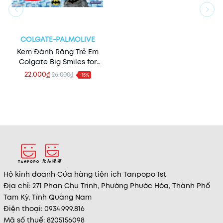
COLGATE-PALMOLIVE
Kem Đánh Răng Trẻ Em
Colgate Big Smiles for
Little Teeth 40g (Barbie
22.000₫
26.000₫
-15%
Batman)
Hộ kinh doanh Cửa hàng tiện ích Tanpopo 1st
Địa chỉ: 271 Phan Chu Trinh, Phường Phước Hòa, Thành Phố
Tam Kỳ, Tỉnh Quảng Nam
Điện thoại: 0934.999.816
Mã số thuế: 8205156098