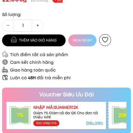
- 15%
Số lượng:
−
+
THÊM VÀO GIỎ HÀNG
MUA NGAY
Tích điểm tất cả sản phẩm
Cam kết chính hãng
Giao hàng toàn quốc
Luôn có
48H
đổi trả miễn phí
Mã khuyến mãi:
Voucher Siêu Ưu Đãi
Điều kiện:
NHẬP MÃ:SUMMER12K
Giảm 7% Giảm tối đa 12K Cho đơn tối
7%
25K
thiểu 149K
Điều kiện
Sao chép mã