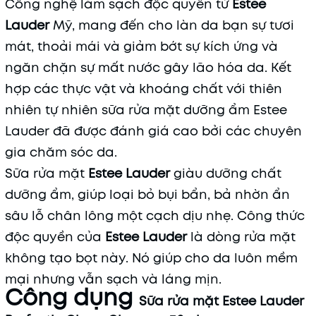
Công nghệ làm sạch độc quyền từ
Estee
Lauder
Mỹ, mang đến cho làn da bạn sự tươi
mát, thoải mái và giảm bớt sự kích ứng và
ngăn chặn sự mất nước gây lão hóa da. Kết
hợp các thực vật và khoáng chất với thiên
nhiên tự nhiên sữa rửa mặt dưỡng ẩm Estee
Lauder đã được đánh giá cao bởi các chuyên
gia chăm sóc da.
Sữa rửa mặt
Estee Lauder
giàu dưỡng chất
dưỡng ẩm, giúp loại bỏ bụi bẩn, bả nhờn ẩn
sâu lỗ chân lông một cạch dịu nhẹ. Công thức
độc quyền của
Estee Lauder
là dòng rửa mặt
không tạo bọt này. Nó giúp cho da luôn mềm
mại nhưng vẫn sạch và láng mịn.
Công dụng
Sữa rửa mặt Estee Lauder