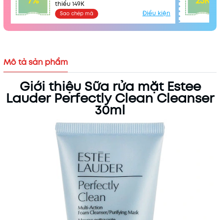
7%
25K
thiểu 149K
Điều kiện
Sao chép mã
Mô tả sản phẩm
Giới thiệu Sữa rửa mặt Estee
Lauder Perfectly Clean Cleanser
30ml
Mã khuyến mãi:
Điều kiện: