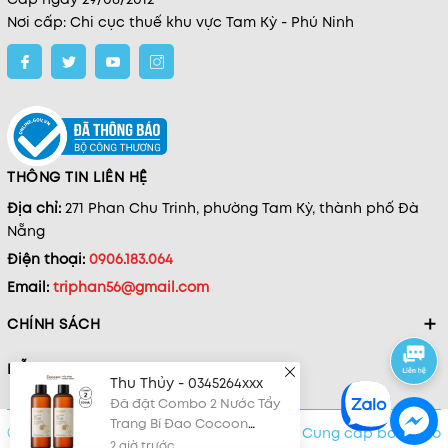
Nơi cấp: Chi cục thuế khu vực Tam Kỳ - Phú Ninh
THÔNG TIN LIÊN HỆ
Địa chỉ:
271 Phan Chu Trinh, phường Tam Kỳ, thành phố Đà
Nẵng
Điện thoại:
0906.183.064
Email:
triphan56@gmail.com
CHÍNH SÁCH
HỖ TRỢ
Thu Thủy - 0345264xxx
Đã đặt Combo 2 Nước Tẩy
Trang Bí Đao Cocoon
© Bản quyền thuộc về Tanpopo Beauty
|
Cung cấp bởi
Sapo
Winter Melon Micellar
2 giờ trước