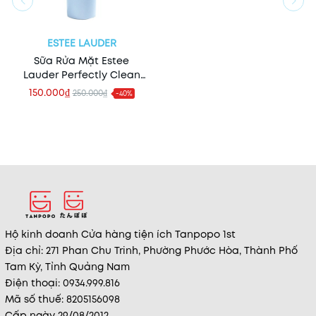
ESTEE LAUDER
Sữa Rửa Mặt Estee
Lauder Perfectly Clean
Cleanser 30ml
150.000₫
250.000₫
-40%
Hộ kinh doanh Cửa hàng tiện ích Tanpopo 1st
Địa chỉ: 271 Phan Chu Trinh, Phường Phước Hòa, Thành Phố
Tam Kỳ, Tỉnh Quảng Nam
Điện thoại: 0934.999.816
Mã số thuế: 8205156098
Cấp ngày 29/08/2012