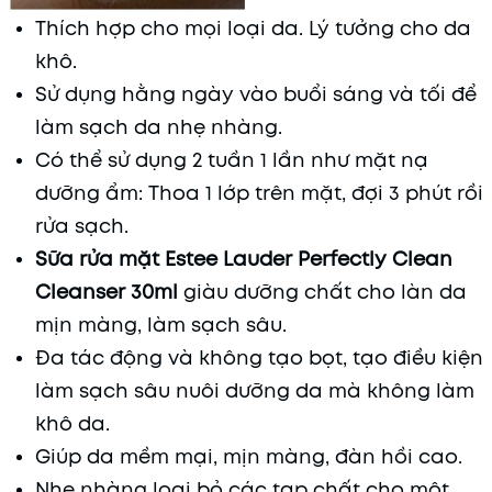
Thích hợp cho mọi loại da. Lý tưởng cho da
khô.
Sử dụng hằng ngày vào buổi sáng và tối để
làm sạch da nhẹ nhàng.
Có thể sử dụng 2 tuần 1 lần như mặt nạ
dưỡng ẩm: Thoa 1 lớp trên mặt, đợi 3 phút rồi
rửa sạch.
Sữa rửa mặt Estee Lauder Perfectly Clean
Cleanser 30ml
giàu dưỡng chất cho làn da
mịn màng, làm sạch sâu.
Đa tác động và không tạo bọt, tạo điều kiện
làm sạch sâu nuôi dưỡng da mà không làm
khô da.
Giúp da mềm mại, mịn màng, đàn hồi cao.
Nhẹ nhàng loại bỏ các tạp chất cho một