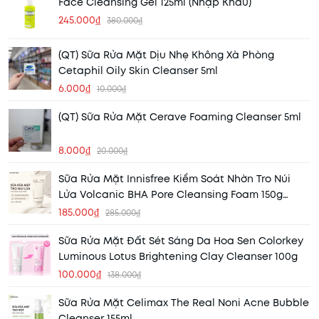
Face Cleansing Gel 125ml (Nhập Khẩu)
245.000₫
380.000₫
(QT) Sữa Rửa Mặt Dịu Nhẹ Không Xà Phòng
Cetaphil Oily Skin Cleanser 5ml
6.000₫
10.000₫
(QT) Sữa Rửa Mặt Cerave Foaming Cleanser 5ml
8.000₫
20.000₫
Sữa Rửa Mặt Innisfree Kiểm Soát Nhờn Tro Núi
Lửa Volcanic BHA Pore Cleansing Foam 150g
(Mẫu Mới) (Nhập Khẩu)
185.000₫
285.000₫
Sữa Rửa Mặt Đất Sét Sáng Da Hoa Sen Colorkey
Luminous Lotus Brightening Clay Cleanser 100g
100.000₫
138.000₫
Sữa Rửa Mặt Celimax The Real Noni Acne Bubble
Cleanser 155ml