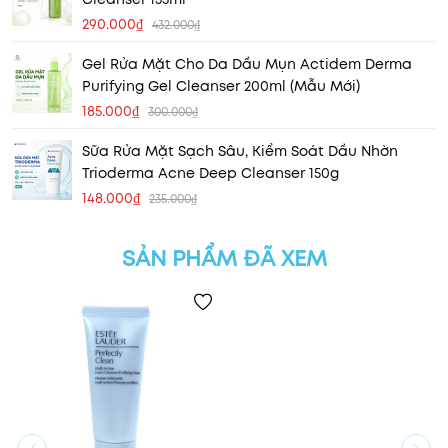
290.000₫
432.000₫
Gel Rửa Mặt Cho Da Dầu Mụn Actidem Derma
Purifying Gel Cleanser 200ml (Mẫu Mới)
185.000₫
300.000₫
Sữa Rửa Mặt Sạch Sâu, Kiểm Soát Dầu Nhờn
Trioderma Acne Deep Cleanser 150g
148.000₫
235.000₫
SẢN PHẨM ĐÃ XEM