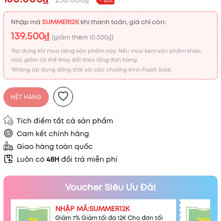
- 40%
Nhập mã
SUMMER12K
khi thanh toán, giá chỉ còn:
139.500₫
(giảm thêm
10.500₫
)
*Áp dụng khi mua riêng sản phẩm này. Nếu mua kèm sản phẩm khác,
mức giảm có thể thay đổi theo tổng đơn hàng.
*Không áp dụng đồng thời với các chương trình Flash Sale.
HẾT HÀNG
Tích điểm tất cả sản phẩm
Cam kết chính hãng
Giao hàng toàn quốc
Luôn có
48H
đổi trả miễn phí
Voucher Siêu Ưu Đãi
NHẬP MÃ:SUMMER12K
Giảm 7% Giảm tối đa 12K Cho đơn tối