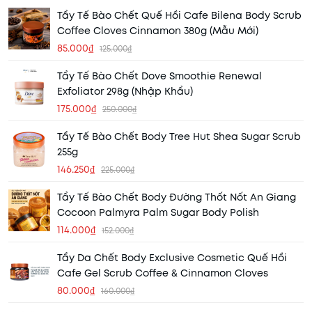
Tẩy Tế Bào Chết Quế Hồi Cafe Bilena Body Scrub
Coffee Cloves Cinnamon 380g (Mẫu Mới)
85.000₫
125.000₫
Tẩy Tế Bào Chết Dove Smoothie Renewal
Exfoliator 298g (Nhập Khẩu)
175.000₫
250.000₫
Tẩy Tế Bào Chết Body Tree Hut Shea Sugar Scrub
255g
146.250₫
225.000₫
Tẩy Tế Bào Chết Body Đường Thốt Nốt An Giang
Cocoon Palmyra Palm Sugar Body Polish
114.000₫
152.000₫
Tẩy Da Chết Body Exclusive Cosmetic Quế Hồi
Cafe Gel Scrub Coffee & Cinnamon Cloves
80.000₫
160.000₫