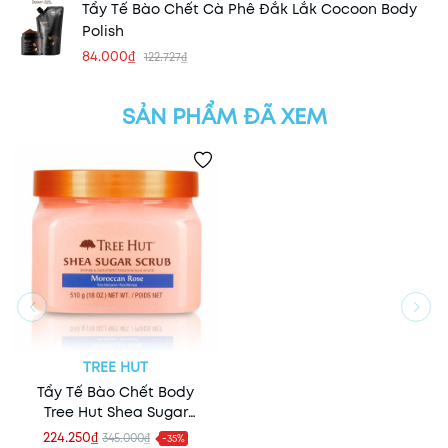
Tẩy Tế Bào Chết Cà Phê Đắk Lắk Cocoon Body
Polish
84.000₫
122.727₫
SẢN PHẨM ĐÃ XEM
TREE HUT
Tẩy Tế Bào Chết Body
Tree Hut Shea Sugar
Scrub 510g
224.250₫
345.000₫
-35%