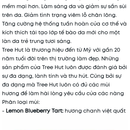
mềm mại hơn. Làm sáng da và giảm sự sần sùi
trên da. Giảm tình trạng viêm lỗ chân lông.
Tăng cường hệ thống tuần hoàn của cơ thể và
kích thích tái tạo lớp tế bào da mới cho một
làn da trẻ trung tươi sáng.
Tree Hut là thương hiệu đến từ Mỹ với gần 20
năm tuổi đời trên thị trường làm đẹp. Những
sản phẩm của Tree Hut luôn được đánh giá bởi
sự đa dạng, lành tính và thu hút. Cũng bởi sự
đa dạng mà Tree Hut luôn có đủ các mùi
hương để làm hài lòng yêu cầu của các nàng
Phân loại mùi:
Mã khuyến mãi:
-
Lemon Blueberry Tart:
hương chanh việt quất
Điều kiện: