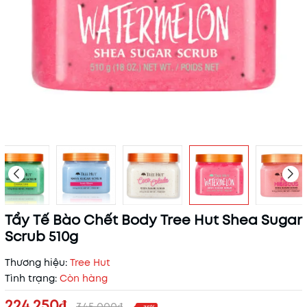
Tẩy Tế Bào Chết Body Tree Hut Shea Sugar
Scrub 510g
Thương hiệu:
Tree Hut
Tình trạng:
Còn hàng
224.250₫
345.000₫