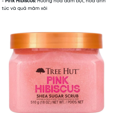
-
Pink Hibiscus:
Hương hoa dâm bụt, hoa anh
túc và quả mâm xôi