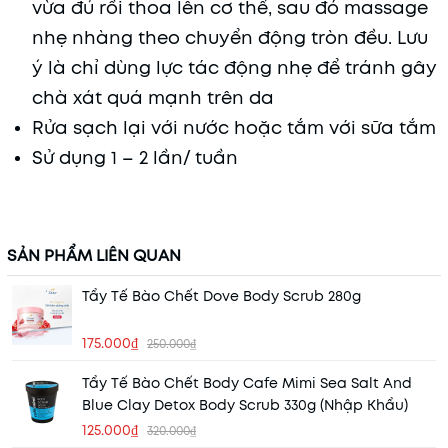
vừa đủ rồi thoa lên cơ thể, sau đó massage
nhẹ nhàng theo chuyển động tròn đều. Lưu
ý là chỉ dùng lực tác động nhẹ để tránh gây
chà xát quá mạnh trên da
Rửa sạch lại với nước hoặc tắm với sữa tắm
Sử dụng 1 – 2 lần/ tuần
SẢN PHẨM LIÊN QUAN
Tẩy Tế Bào Chết Dove Body Scrub 280g
175.000₫
250.000₫
Tẩy Tế Bào Chết Body Cafe Mimi Sea Salt And
Blue Clay Detox Body Scrub 330g (Nhập Khẩu)
125.000₫
320.000₫