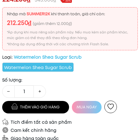
- 35%
Nhập mã
SUMMER12K
khi thanh toán, giá chỉ còn:
212.250₫
(giảm thêm
12.000₫
)
*Áp dụng khi mua riêng sản phẩm này. Nếu mua kèm sản phẩm khác,
mức giảm có thể thay đổi theo tổng đơn hàng.
*Không áp dụng đồng thời với các chương trình Flash Sale.
Loại:
Watermelon Shea Sugar Scrub
Watermelon Shea Sugar Scrub
Số lượng:
−
+
THÊM VÀO GIỎ HÀNG
MUA NGAY
Tích điểm tất cả sản phẩm
Cam kết chính hãng
Giao hàng toàn quốc