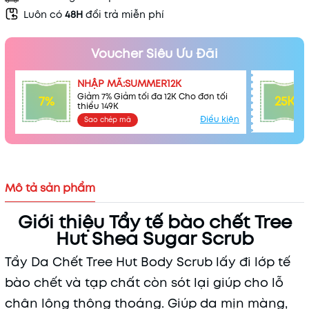
Luôn có
48H
đổi trả miễn phí
Voucher Siêu Ưu Đãi
NHẬP MÃ:SUMMER12K
Giảm 7% Giảm tối đa 12K Cho đơn tối
7%
25K
thiểu 149K
Điều kiện
Sao chép mã
Mô tả sản phẩm
Giới thiệu Tẩy tế bào chết Tree
Hut Shea Sugar Scrub
Tẩy Da Chết Tree Hut Body Scrub lấy đi lớp tế
bào chết và tạp chất còn sót lại giúp cho lỗ
chân lông thông thoáng. Giúp da mịn màng,