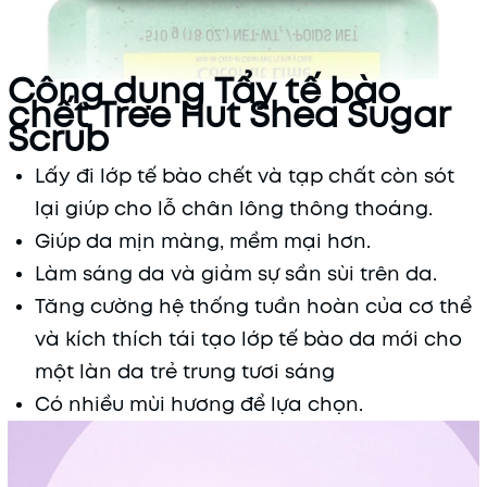
Công dụng Tẩy tế bào
chết Tree Hut Shea Sugar
Scrub
Lấy đi lớp tế bào chết và tạp chất còn sót
lại giúp cho lỗ chân lông thông thoáng.
Giúp da mịn màng, mềm mại hơn.
Làm sáng da và giảm sự sần sùi trên da.
Tăng cường hệ thống tuần hoàn của cơ thể
và kích thích tái tạo lớp tế bào da mới cho
một làn da trẻ trung tươi sáng
Có nhiều mùi hương để lựa chọn.