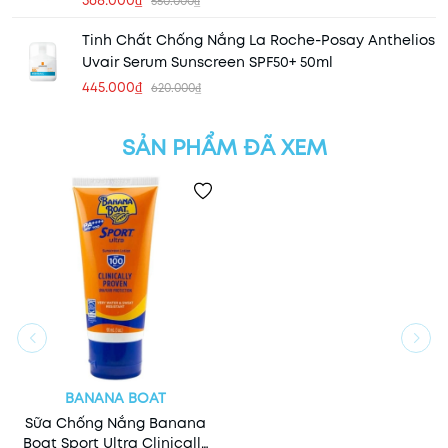
368.000₫
550.000₫
Tinh Chất Chống Nắng La Roche-Posay Anthelios
Uvair Serum Sunscreen SPF50+ 50ml
445.000₫
620.000₫
SẢN PHẨM ĐÃ XEM
BANANA BOAT
Sữa Chống Nắng Banana
Boat Sport Ultra Clinically