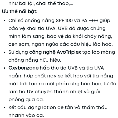
như bơi lội, chơi thể thao,...
Ưu thế nổi bật:
Chỉ số chống nắng SPF 100 và PA ++++ giúp
bảo vệ khỏi tia UVA, UVB đã được chứng
minh lâm sàng, bảo vệ da khỏi cháy nắng,
đen sạm, ngăn ngừa các dấu hiệu lão hoá.
Sử dụng
công nghệ AvoTriplex
tạo lớp màng
chống nắng hữu hiệu.
Oxybenzone
hấp thụ tia UVB và tia UVA
ngắn, hợp chất này sẽ kết hợp với tia nắng
mặt trời tạo ra một phản ứng hóa học, từ đó
làm tia UV chuyển thành nhiệt và giải
phóng qua da.
Kết cấu dạng lotion dễ tán và thẩm thấu
nhanh vào da.