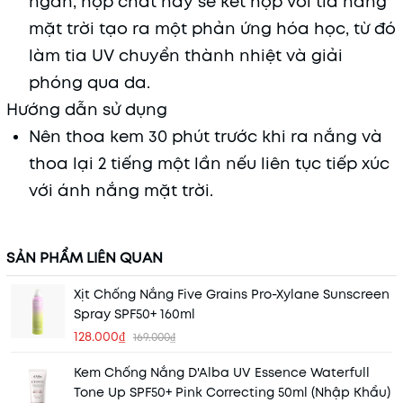
ngắn, hợp chất này sẽ kết hợp với tia nắng
mặt trời tạo ra một phản ứng hóa học, từ đó
làm tia UV chuyển thành nhiệt và giải
phóng qua da.
Hướng dẫn sử dụng
Nên thoa kem 30 phút trước khi ra nắng và
thoa lại 2 tiếng một lần nếu liên tục tiếp xúc
với ánh nắng mặt trời.
SẢN PHẨM LIÊN QUAN
Xịt Chống Nắng Five Grains Pro-Xylane Sunscreen
Spray SPF50+ 160ml
128.000₫
169.000₫
Kem Chống Nắng D'Alba UV Essence Waterfull
Tone Up SPF50+ Pink Correcting 50ml (Nhập Khẩu)