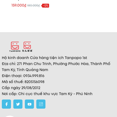
Proven 90ml
159.000₫
180.000₫
-12%
Hộ kinh doanh Cửa hàng tiện ích Tanpopo 1st
Địa chỉ: 271 Phan Chu Trinh, Phường Phước Hòa, Thành Phố
Tam Kỳ, Tỉnh Quảng Nam
Điện thoại: 0934.999.816
Mã số thuế: 8205156098
Cấp ngày 29/08/2012
Nơi cấp: Chi cục thuế khu vực Tam Kỳ - Phú Ninh