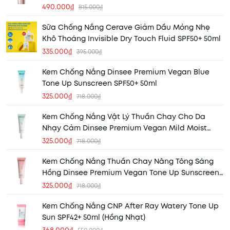
490.000₫
815.000₫
Sữa Chống Nắng Cerave Giảm Dầu Mỏng Nhẹ
Khô Thoáng Invisible Dry Touch Fluid SPF50+ 50ml
335.000₫
395.000₫
Kem Chống Nắng Dinsee Premium Vegan Blue
Tone Up Sunscreen SPF50+ 50ml
325.000₫
718.000₫
Kem Chống Nắng Vật Lý Thuần Chay Cho Da
Nhạy Cảm Dinsee Premium Vegan Mild Moist
Sunscreen SPF50+ 50ml
325.000₫
718.000₫
Kem Chống Nắng Thuần Chay Nâng Tông Sáng
Hồng Dinsee Premium Vegan Tone Up Sunscreen
SPF50+ 50ml
325.000₫
718.000₫
Kem Chống Nắng CNP After Ray Watery Tone Up
Sun SPF42+ 50ml (Hồng Nhạt)