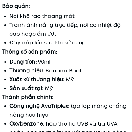
Bảo quản:
Nơi khô ráo thoáng mát.
Tránh ánh nắng trực tiếp, nơi có nhiệt độ
cao hoặc ẩm ướt.
Đậy nắp kín sau khi sử dụng.
Thông số sản phẩm:
Dung tích:
90ml
Thương hiệu:
Banana Boat
Xuất xứ thương hiệu:
Mỹ
Sản xuất tại:
Mỹ.
Thành phần chính:
Công nghệ AvoTriplex:
tạo lớp màng chống
nắng hữu hiệu.
Oxybenzone:
hấp thụ tia UVB và tia UVA