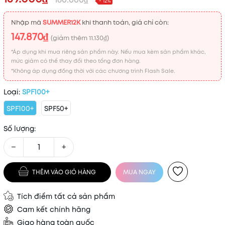
- 12%
Nhập mã
SUMMER12K
khi thanh toán, giá chỉ còn:
147.870₫
(giảm thêm
11.130₫
)
*Áp dụng khi mua riêng sản phẩm này. Nếu mua kèm sản phẩm khác,
mức giảm có thể thay đổi theo tổng đơn hàng.
*Không áp dụng đồng thời với các chương trình Flash Sale.
Loại:
SPF100+
SPF100+
SPF50+
Số lượng:
−
+
THÊM VÀO GIỎ HÀNG
MUA NGAY
Tích điểm tất cả sản phẩm
Cam kết chính hãng
Giao hàng toàn quốc