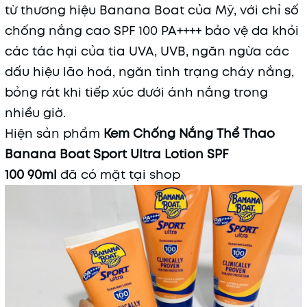
từ thương hiệu Banana Boat
của Mỹ, với chỉ số
chống nắng cao SPF 100 PA++++ bảo vệ da khỏi
các tác hại của tia UVA, UVB, ngăn ngừa các
dấu hiệu lão hoá, ngăn tình trạng cháy nắng,
bỏng rát khi tiếp xúc dưới ánh nắng trong
nhiều giờ.
Hiện sản phẩm
Kem Chống Nắng Thể Thao
Banana Boat
Sport Ultra Lotion SPF
100
90ml
đã có mặt tại shop