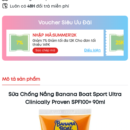
Luôn có
48H
đổi trả miễn phí
Voucher Siêu Ưu Đãi
NHẬP MÃ:SUMMER12K
Giảm 7% Giảm tối đa 12K Cho đơn tối
7%
25K
thiểu 149K
Điều kiện
Sao chép mã
Mã khuyến mãi:
Mô tả sản phẩm
Điều kiện:
Sữa Chống Nắng Banana Boat Sport Ultra
Clinically Proven SPF100+ 90ml