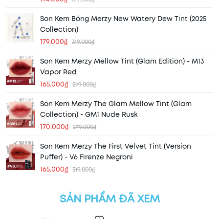
Son Kem Bóng Merzy New Watery Dew Tint (2025
Collection)
179.000₫
319.000₫
Son Kem Merzy Mellow Tint (Glam Edition) - M13
Vapor Red
165.000₫
279.000₫
Son Kem Merzy The Glam Mellow Tint (Glam
Collection) - GM1 Nude Rusk
170.000₫
279.000₫
Son Kem Merzy The First Velvet Tint (Version
Puffer) - V6 Firenze Negroni
165.000₫
319.000₫
SẢN PHẨM ĐÃ XEM