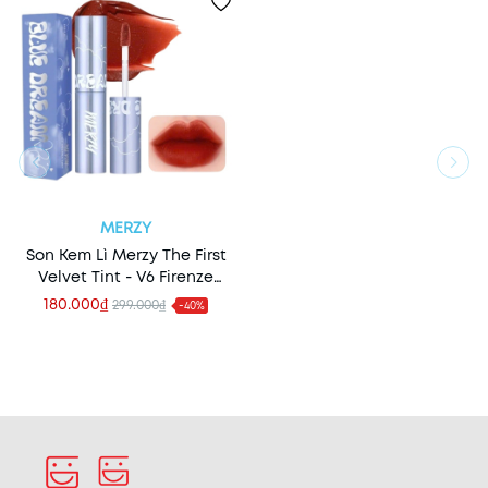
MERZY
Son Kem Lì Merzy The First
Velvet Tint - V6 Firenze
Negroni (Version Blue
180.000₫
299.000₫
-40%
Dream)