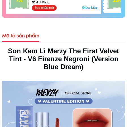
7%
25K
thiểu 149K
Điều kiện
Sao chép mã
Mô tả sản phẩm
Son Kem Lì Merzy The First Velvet
Tint - V6 Firenze Negroni (Version
Blue Dream)