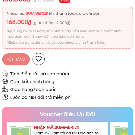
- 40%
Nhập mã
SUMMER12K
khi thanh toán, giá chỉ còn:
168.000₫
(giảm thêm
12.000₫
)
*Áp dụng khi mua riêng sản phẩm này. Nếu mua kèm sản phẩm khác,
mức giảm có thể thay đổi theo tổng đơn hàng.
*Không áp dụng đồng thời với các chương trình Flash Sale.
HẾT HÀNG
Tích điểm tất cả sản phẩm
Cam kết chính hãng
Giao hàng toàn quốc
Luôn có
48H
đổi trả miễn phí
Mã khuyến mãi:
Voucher Siêu Ưu Đãi
Điều kiện:
NHẬP MÃ:SUMMER12K
Giảm 7% Giảm tối đa 12K Cho đơn tối