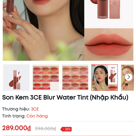
Son Kem 3CE Blur Water Tint (Nhập Khẩu)
Thương hiệu:
3CE
Tình trạng:
Còn hàng
289.000₫
398.000₫
- 28%