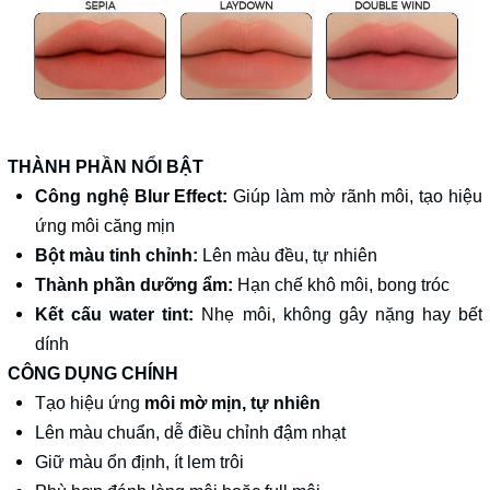
THÀNH PHẦN NỔI BẬT
Công nghệ Blur Effect:
Giúp làm mờ rãnh môi, tạo hiệu
ứng môi căng mịn
Bột màu tinh chỉnh:
Lên màu đều, tự nhiên
Thành phần dưỡng ẩm:
Hạn chế khô môi, bong tróc
Kết cấu water tint:
Nhẹ môi, không gây nặng hay bết
dính
CÔNG DỤNG CHÍNH
Tạo hiệu ứng
môi mờ mịn, tự nhiên
Lên màu chuẩn, dễ điều chỉnh đậm nhạt
Giữ màu ổn định, ít lem trôi