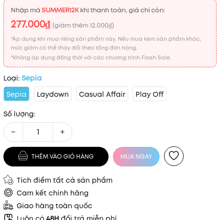
Nhập mã
SUMMER12K
khi thanh toán, giá chỉ còn:
277.000₫
(giảm thêm
12.000₫
)
*Áp dụng khi mua riêng sản phẩm này. Nếu mua kèm sản phẩm khác,
mức giảm có thể thay đổi theo tổng đơn hàng.
*Không áp dụng đồng thời với các chương trình Flash Sale.
Loại:
Sepia
Sepia
Laydown
Casual Affair
Play Off
Số lượng:
−
+
THÊM VÀO GIỎ HÀNG
MUA NGAY
Tích điểm tất cả sản phẩm
Cam kết chính hãng
Giao hàng toàn quốc
Luôn có
48H
đổi trả miễn phí