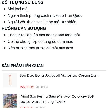
ĐỐI TƯỢNG SỬ DỤNG
Mọi loại môi
Người thích phong cách makeup Hàn Quốc
Người yêu thích son lì nhẹ môi, tự nhiên
HƯỚNG DẪN SỬ DỤNG
Thoa trực tiếp lên môi hoặc đánh lòng môi
Có thể chồng lớp để tăng độ đậm màu
Nên dưỡng môi trước để môi mịn hơn
SẢN PHẨM LIÊN QUAN
Son Đầu Bông Judydoll Matte Lip Cream 2,6ml
165.000₫
208.000₫
(Mini) Son Kem Lì Siêu Mịn Môi Colorkey Soft
Matte Water Tint 1g - O308
45.000₫
80.000₫