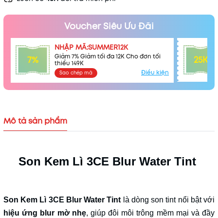
Voucher Siêu Ưu Đãi
NHẬP MÃ:SUMMER12K
Giảm 7% Giảm tối đa 12K Cho đơn tối
7%
25K
thiểu 149K
Điều kiện
Sao chép mã
Mô tả sản phẩm
Mã khuyến mãi:
Điều kiện:
Son Kem Lì 3CE Blur Water Tint
Son Kem Lì 3CE Blur Water Tint
là dòng son tint nổi bật với
hiệu ứng blur mờ nhẹ
, giúp đôi môi trông mềm mại và đầy