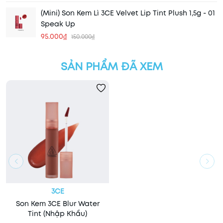
(Mini) Son Kem Lì 3CE Velvet Lip Tint Plush 1,5g - 01
Speak Up
95.000₫
150.000₫
SẢN PHẨM ĐÃ XEM
3CE
Son Kem 3CE Blur Water
Tint (Nhập Khẩu)