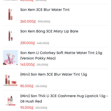
Son Kem 3CE Blur Water Tint
260.000₫
398.000₫
Son Kem Bóng 3CE Misty Lip Bare
339.000₫
448.000₫
Son Kem Lì Colorkey Soft Matte Water Tint 2.5g
(Version Pokky Mao)
145.000₫
215.000₫
(Mini) Son Kem 3CE Blur Water Tint 1,5g
85.000₫
125.000₫
(Mini) Son Thỏi Lì 3CE Cashmere Hug Lipstick 1.5g -
08 Hush Red
95.000₫
150.000₫