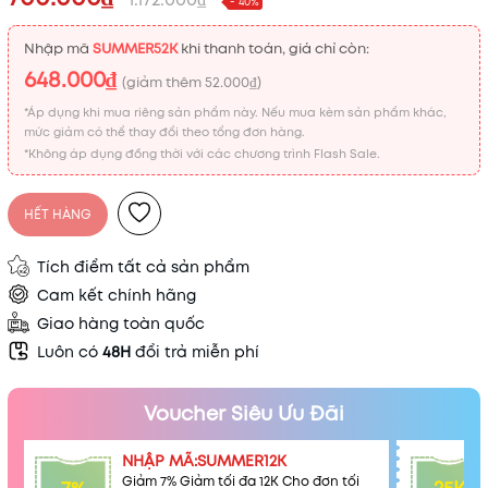
- 40%
Nhập mã
SUMMER52K
khi thanh toán, giá chỉ còn:
648.000₫
(giảm thêm
52.000₫
)
*Áp dụng khi mua riêng sản phẩm này. Nếu mua kèm sản phẩm khác,
mức giảm có thể thay đổi theo tổng đơn hàng.
*Không áp dụng đồng thời với các chương trình Flash Sale.
HẾT HÀNG
Tích điểm tất cả sản phẩm
Cam kết chính hãng
Giao hàng toàn quốc
Luôn có
48H
đổi trả miễn phí
Voucher Siêu Ưu Đãi
NHẬP MÃ:SUMMER12K
Giảm 7% Giảm tối đa 12K Cho đơn tối