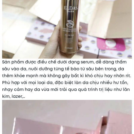
Sản phẩm được điều chế dưới dạng serum, dễ dàng thấm
sâu vào da, nuôi dưỡng từng tế bào từ sâu bên trong, da
thêm khỏe mạnh mà không gây bất kì khó chịu hay nhờn rít.
Phù hợp với mọi loại da, đặc biệt làn da chịu nhiều hư tổn,
nhạy cảm hay da vừa mới trải qua quá trình trị liệu như lăn
kim, lazer,…