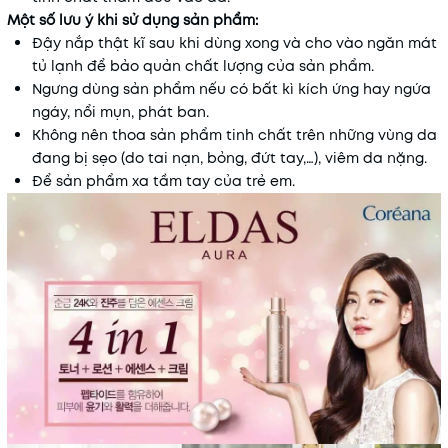
Một số lưu ý khi sử dụng sản phẩm:
Đậy nắp thật kĩ sau khi dùng xong và cho vào ngăn mát
tủ lạnh để bảo quản chất lượng của sản phẩm.
Ngưng dùng sản phẩm nếu có bất kì kích ứng hay ngứa
ngáy, nổi mụn, phát ban.
Không nên thoa sản phẩm tinh chất trên những vùng da
đang bị sẹo (do tai nạn, bỏng, đứt tay,…), viêm da nặng.
Để sản phẩm xa tầm tay của trẻ em.