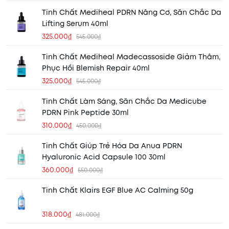
Tinh Chất Mediheal PDRN Nâng Cơ, Săn Chắc Da
Lifting Serum 40ml
325.000₫
545.000₫
Tinh Chất Mediheal Madecassoside Giảm Thâm,
Phục Hồi Blemish Repair 40ml
325.000₫
545.000₫
Tinh Chất Làm Sáng, Săn Chắc Da Medicube
PDRN Pink Peptide 30ml
310.000₫
450.000₫
Tinh Chất Giúp Trẻ Hóa Da Anua PDRN
Hyaluronic Acid Capsule 100 30ml
360.000₫
550.000₫
Tinh Chất Klairs EGF Blue AC Calming 50g
318.000₫
481.000₫