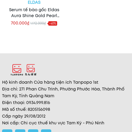
ELDAS
Serum tế bào gốc Eldas
Aura Shine Gold Pearl
100ml
700.000₫
1.172.000₫
-40%
Hộ kinh doanh Cửa hàng tiện ích Tanpopo 1st
Địa chỉ: 271 Phan Chu Trinh, Phường Phước Hòa, Thành Phố
Tam Kỳ, Tỉnh Quảng Nam
Điện thoại: 0934.999.816
Mã số thuế: 8205156098
Cấp ngày 29/08/2012
Nơi cấp: Chi cục thuế khu vực Tam Kỳ - Phú Ninh