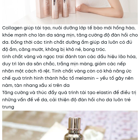
Collagen giúp tái tạo, nuôi dưỡng lớp tế bào mới hồng hào,
khỏe mạnh cho làn da sáng mịn, tăng cường độ đàn hồi cho
da. Đồng thời các tinh chất dưỡng ẩm giúp da luôn có đủ
độ ẩm, căng mướt, không bị khô nẻ, bong tróc.
tinh chất vàng và ngọc trai đánh tan các dấu hiệu lão hóa,
duy trì làn da săn chắc, trắng mịn màng, giảm các nếp
nhăn một cách rõ rệt. Tinh chất vàng còn có khả năng ức
chế quá trình hình thành hắc tố melamin – yếu tố gây nên
nám, tàn nhang xấu xí trên da
Tăng cường và thúc đẩy quá trình tái tạo elastin để điều trị
những vấn đề về da, cải thiện độ đàn hồi cho da luôn trẻ
trung