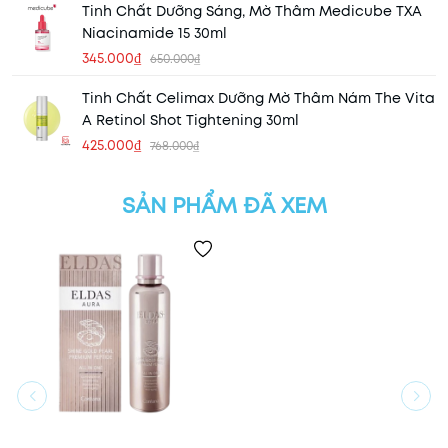
Tinh Chất Dưỡng Sáng, Mờ Thâm Medicube TXA
Niacinamide 15 30ml
345.000₫
650.000₫
Tinh Chất Celimax Dưỡng Mờ Thâm Nám The Vita
A Retinol Shot Tightening 30ml
425.000₫
768.000₫
SẢN PHẨM ĐÃ XEM