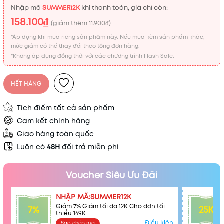
Nhập mã
SUMMER12K
khi thanh toán, giá chỉ còn:
Mã khuyến mãi:
158.100₫
(giảm thêm
11.900₫
)
Điều kiện:
*Áp dụng khi mua riêng sản phẩm này. Nếu mua kèm sản phẩm khác,
mức giảm có thể thay đổi theo tổng đơn hàng.
*Không áp dụng đồng thời với các chương trình Flash Sale.
HẾT HÀNG
Tích điểm tất cả sản phẩm
Cam kết chính hãng
Giao hàng toàn quốc
Luôn có
48H
đổi trả miễn phí
Voucher Siêu Ưu Đãi
NHẬP MÃ:SUMMER12K
Giảm 7% Giảm tối đa 12K Cho đơn tối
7%
25K
thiểu 149K
Điều kiện
Sao chép mã