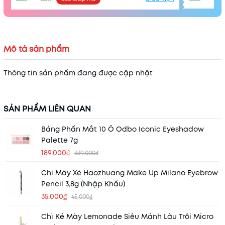
Mô tả sản phẩm
Thông tin sản phẩm đang được cập nhật
SẢN PHẨM LIÊN QUAN
Bảng Phấn Mắt 10 Ô Odbo Iconic Eyeshadow
Palette 7g
189.000₫
339.000₫
Chì Mày Xé Haozhuang Make Up Milano Eyebrow
Pencil 3,8g (Nhập Khẩu)
35.000₫
45.000₫
Chì Kẻ Mày Lemonade Siêu Mảnh Lâu Trôi Micro