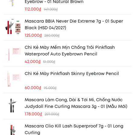
Eyebrow - 01 Natural Brown
112.000₫
149.000₫
Mascara BBIA Never Die Extreme 7g - 01 Super
Black (HSD 04/2027)
125.000₫
280.000₫
Chì Kẻ Mày Mềm Mịn Chống Trôi Pinkflash
Waterproof Auto Eyebrown Pencil
42.000₫
51.000₫
Chì Kẻ Mày Pinkflash Skinny Eyebrow Pencil
60.000₫
75.000₫
Mascara Làm Cong, Dài & Tơi Mi, Chống Nước
Judydoll Fine Curling Mascara 3g - 01 (Mẫu Mới)
178.000₫
259.000₫
Mascara Clio Kill Lash Superproof 7g - 01 Long
Curling