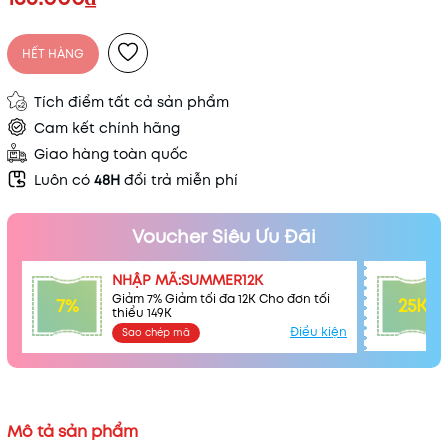
HẾT HÀNG
Tích điểm tất cả sản phẩm
Cam kết chính hãng
Giao hàng toàn quốc
Luôn có
48H
đổi trả miễn phí
Voucher Siêu Ưu Đãi
NHẬP MÃ:SUMMER12K
Giảm 7% Giảm tối đa 12K Cho đơn tối
7%
25K
thiểu 149K
Điều kiện
Sao chép mã
Mã khuyến mãi:
Mô tả sản phẩm
Điều kiện: