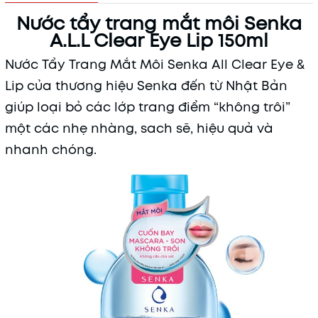
Nước tẩy trang mắt môi Senka
A.L.L Clear Eye Lip 150ml
Nước Tẩy Trang Mắt Môi Senka All Clear Eye &
Lip của thương hiệu Senka đến từ Nhật Bản
giúp loại bỏ các lớp trang điểm “không trôi”
một các nhẹ nhàng, sach sẽ, hiệu quả và
nhanh chóng.