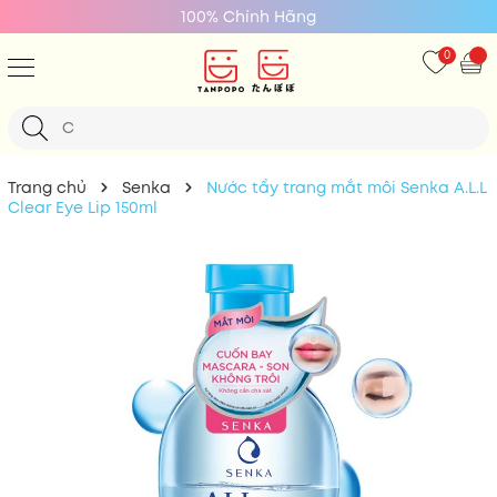
Chính Hãng
Giá 
0
Trang chủ
Senka
Nước tẩy trang mắt môi Senka A.L.L
Clear Eye Lip 150ml