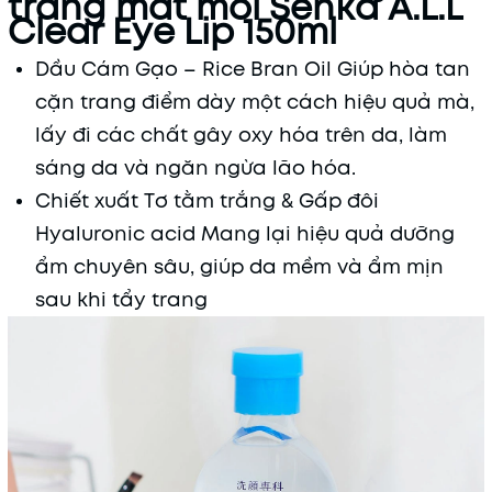
trang mắt môi Senka A.L.L
Clear Eye Lip 150ml
Dầu Cám Gạo – Rice Bran Oil Giúp hòa tan
cặn trang điểm dày một cách hiệu quả mà,
lấy đi các chất gây oxy hóa trên da, làm
sáng da và ngăn ngừa lão hóa.
Chiết xuất Tơ tằm trắng & Gấp đôi
Hyaluronic acid Mang lại hiệu quả dưỡng
ẩm chuyên sâu, giúp da mềm và ẩm mịn
sau khi tẩy trang