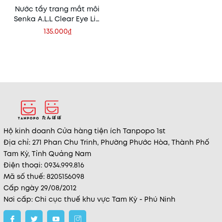
Nước tẩy trang mắt môi
Senka A.L.L Clear Eye Lip
150ml
135.000₫
Hộ kinh doanh Cửa hàng tiện ích Tanpopo 1st
Địa chỉ: 271 Phan Chu Trinh, Phường Phước Hòa, Thành Phố
Tam Kỳ, Tỉnh Quảng Nam
Điện thoại: 0934.999.816
Mã số thuế: 8205156098
Cấp ngày 29/08/2012
Nơi cấp: Chi cục thuế khu vực Tam Kỳ - Phú Ninh