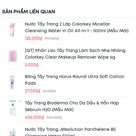
SẢN PHẨM LIÊN QUAN
Nước Tẩy Trang 2 Lớp Colorkey Micellar
Cleansing Water In Oil All-In-1 - 500ml (Mẫu Mới)
125.000₫
199.000₫
[QT] Khăn Lau Tẩy Trang Làm Sạch Nhẹ Nhàng
Colorkey Clear Makeup Remover Wipe 6g
5.000₫
Bông Tẩy Trang Horus Round Ultra Soft Cotton
Pads
27.000₫
45.000₫
Tẩy Trang Bioderma Cho Da Dầu & Hỗn Hợp
Sébium H2O (Mẫu Mới)
406.000₫
560.000₫
Nước Tẩy Trang JMsolution Panthelene B5