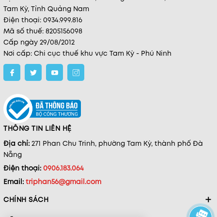
Tam Kỳ, Tỉnh Quảng Nam
Điện thoại: 0934.999.816
Mã số thuế: 8205156098
Cấp ngày 29/08/2012
Nơi cấp: Chi cục thuế khu vực Tam Kỳ - Phú Ninh
THÔNG TIN LIÊN HỆ
Địa chỉ:
271 Phan Chu Trinh, phường Tam Kỳ, thành phố Đà
Nẵng
Điện thoại:
0906.183.064
Email:
triphan56@gmail.com
CHÍNH SÁCH