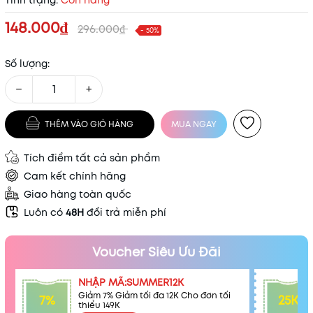
Tình trạng:
Còn hàng
148.000₫
296.000₫
- 50%
Số lượng:
−
+
THÊM VÀO GIỎ HÀNG
MUA NGAY
Tích điểm tất cả sản phẩm
Cam kết chính hãng
Giao hàng toàn quốc
Luôn có
48H
đổi trả miễn phí
Voucher Siêu Ưu Đãi
NHẬP MÃ:SUMMER12K
Giảm 7% Giảm tối đa 12K Cho đơn tối
7%
25K
Mã khuyến mãi:
thiểu 149K