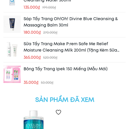
Cleansing Water 500ml
135.000₫
199.000₫
Sáp Tẩy Trang Oh!Oh! Divine Blue Cleansing &
Massaging Balm 30ml
180.000₫
270.000₫
Sữa Tẩy Trang Make P:rem Safe Me Relief
Moisture Cleansing Milk 200ml (Tặng Kèm Sữa
Rửa Mặt 50ml)
365.000₫
520.000₫
Bông Tẩy Trang Ipek 150 Miếng (Mẫu Mới)
35.000₫
50.000₫
SẢN PHẨM ĐÃ XEM