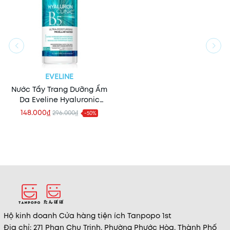
EVELINE
Nước Tẩy Trang Dưỡng Ẩm
Da Eveline Hyaluronic
Clinic B5 Ultra
148.000₫
296.000₫
-50%
Moisturizing Micellar
Water 500ml
Hộ kinh doanh Cửa hàng tiện ích Tanpopo 1st
Địa chỉ: 271 Phan Chu Trinh, Phường Phước Hòa, Thành Phố