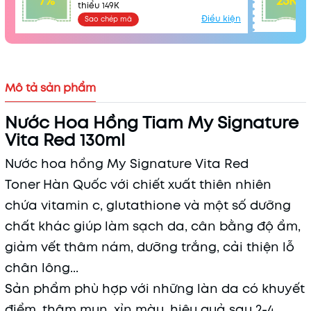
7%
25K
thiểu 149K
Điều kiện
Sao chép mã
Mô tả sản phẩm
Nước Hoa Hồng Tiam My Signature
Vita Red 130ml
Nước hoa hồng My Signature Vita Red
Toner Hàn Quốc với chiết xuất thiên nhiên
chứa vitamin c, glutathione và một số dưỡng
chất khác giúp làm sạch da, cân bằng độ ẩm,
giảm vết thâm nám, dưỡng trắng, cải thiện lỗ
chân lông...
Sản phẩm phù hợp với những làn da có khuyết
điểm, thâm mụn, xỉn màu, hiệu quả sau 2-4