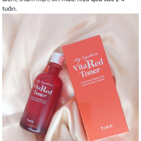
tuần.
Mã khuyến mãi:
Điều kiện: