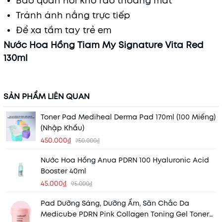
Bảo quản nơi khô ráo thoáng mát
Tránh ánh nắng trực tiếp
Để xa tầm tay trẻ em
Nước Hoa Hồng Tiam My Signature Vita Red
130ml
SẢN PHẨM LIÊN QUAN
Toner Pad Mediheal Derma Pad 170ml (100 Miếng)
(Nhập Khẩu)
450.000₫
750.000₫
Nước Hoa Hồng Anua PDRN 100 Hyaluronic Acid
Booster 40ml
45.000₫
95.000₫
Pad Dưỡng Sáng, Dưỡng Ẩm, Săn Chắc Da
Medicube PDRN Pink Collagen Toning Gel Toner