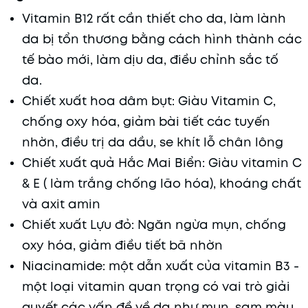
Vitamin B12 rất cần thiết cho da, làm lành
da bị tổn thương bằng cách hình thành các
tế bào mới, làm dịu da, điều chỉnh sắc tố
da.
Chiết xuất hoa dâm bụt: Giàu Vitamin C,
chống oxy hóa, giảm bài tiết các tuyến
nhờn, điều trị da dầu, se khít lỗ chân lông
Chiết xuất quả Hắc Mai Biển: Giàu vitamin C
& E ( làm trắng chống lão hóa), khoáng chất
và axit amin
Chiết xuất Lựu đỏ: Ngăn ngừa mụn, chống
oxy hóa, giảm điều tiết bã nhờn
Niacinamide: một dẫn xuất của vitamin B3 -
một loại vitamin quan trọng có vai trò giải
quyết các vấn đề về da như mụn, sạm màu,