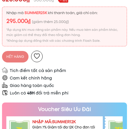
- 16%
Nhập mã
SUMMER25K
khi thanh toán, giá chỉ còn:
295.000₫
(giảm thêm
25.000₫
)
*Áp dụng khi mua riêng sản phẩm này. Nếu mua kèm sản phẩm khác,
mức giảm có thể thay đổi theo tổng đơn hàng.
*Không áp dụng đồng thời với các chương trình Flash Sale.
HẾT HÀNG
Tích điểm tất cả sản phẩm
Cam kết chính hãng
Giao hàng toàn quốc
Luôn có
48H
đổi trả miễn phí
Voucher Siêu Ưu Đãi
NHẬP MÃ:SUMMER12K
Giảm 7% Giảm tối đa 12K Cho đơn tối