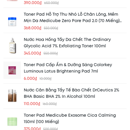
Pad (120ml) (70 Miếng)
390.000₫
650.000₫
Toner Pad Hỗ Trợ Thu Nhỏ Lỗ Chân Lông, Mềm
Mịn Da Medicube Zero Pore Pad 2.0 (70 Miếng)
(Mẫu Mới) (Nhập Khẩu)
368.000₫
550.000₫
Nước Hoa Hồng Tẩy Da Chết The Ordinary
Glycolic Acid 7% Exfoliating Toner 100ml
345.000₫
550.000₫
Toner Pad Cấp Ẩm & Dưỡng Sáng Colorkey
Luminous Lotus Brightening Pad 7ml
6.000₫
10.000₫
Nước Cân Bằng Tẩy Tế Bào Chết DrCeutics 2%
BHA Basic BHA 2% In Alcohol 100ml
110.000₫
160.000₫
Toner Pad Medicube Exosome Cica Calming
150ml (100 Miếng)
375.000₫
500.000₫