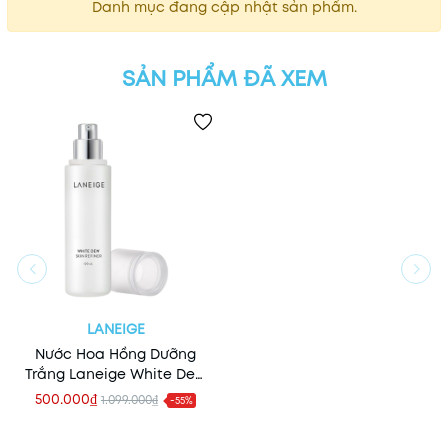
Danh mục đang cập nhật sản phẩm.
SẢN PHẨM ĐÃ XEM
LANEIGE
Nước Hoa Hồng Dưỡng
Trắng Laneige White Dew
Skin Refiner 120ml
500.000₫
1.099.000₫
-55%