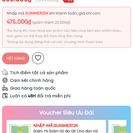
- 55%
Nhập mã
SUMMER25K
khi thanh toán, giá chỉ còn:
475.000₫
(giảm thêm
25.000₫
)
*Áp dụng khi mua riêng sản phẩm này. Nếu mua kèm sản phẩm khác,
mức giảm có thể thay đổi theo tổng đơn hàng.
*Không áp dụng đồng thời với các chương trình Flash Sale.
HẾT HÀNG
Tích điểm tất cả sản phẩm
Cam kết chính hãng
Giao hàng toàn quốc
Luôn có
48H
đổi trả miễn phí
Mã khuyến mãi:
Voucher Siêu Ưu Đãi
Điều kiện:
NHẬP MÃ:SUMMER12K
Giảm 7% Giảm tối đa 12K Cho đơn tối