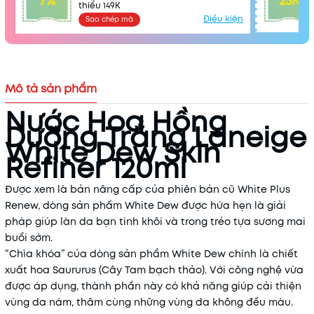
7%
25K
thiểu 149K
Điều kiện
Sao chép mã
Mô tả sản phẩm
Nước Hoa Hồng
Dưỡng Trắng Laneige
White Dew Skin
Refiner 120ml
Được xem là bản nâng cấp của phiên bản cũ White Plus
Renew, dòng sản phẩm White Dew được hứa hẹn là giải
pháp giúp làn da bạn tinh khôi và trong trẻo tựa sương mai
buổi sớm.
“Chìa khóa” của dòng sản phẩm White Dew chính là chiết
xuất hoa Saururus (Cây Tam bạch thảo). Với công nghệ vừa
được áp dụng, thành phần này có khả năng giúp cải thiện
vùng da nám, thâm cùng những vùng da không đều màu.