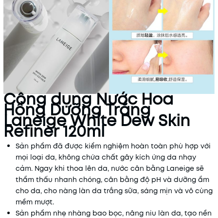
Công dụng Nước Hoa
Hồng Dưỡng Trắng
Laneige White Dew Skin
Refiner 120ml
Sản phẩm đã được kiểm nghiệm hoàn toàn phù hợp với
mọi loại da, không chứa chất gây kích ứng da nhạy
cảm. Ngay khi thoa lên da, nước cân bằng Laneige sẽ
thẩm thấu nhanh chóng, cân bằng độ pH và dưỡng ẩm
cho da, cho nàng làn da trắng sữa, sáng mịn và vô cùng
mềm mượt.
Sản phẩm nhẹ nhàng bao bọc, nâng niu làn da, tạo nền