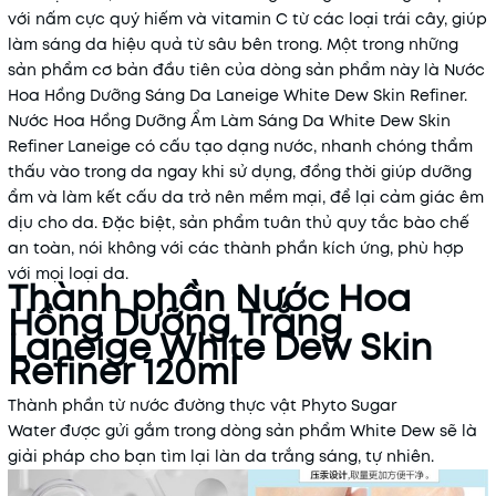
với nấm cực quý hiếm và vitamin C từ các loại trái cây, giúp
làm sáng da hiệu quả từ sâu bên trong. Một trong những
sản phẩm cơ bản đầu tiên của dòng sản phẩm này là Nước
Hoa Hồng Dưỡng Sáng Da Laneige White Dew Skin Refiner.
Nước Hoa Hồng Dưỡng Ẩm Làm Sáng Da White Dew Skin
Refiner Laneige có cấu tạo dạng nước, nhanh chóng thẩm
thấu vào trong da ngay khi sử dụng, đồng thời giúp dưỡng
ẩm và làm kết cấu da trở nên mềm mại, để lại cảm giác êm
dịu cho da. Đặc biệt, sản phẩm tuân thủ quy tắc bào chế
an toàn, nói không với các thành phần kích ứng, phù hợp
với mọi loại da.
Thành phần Nước Hoa
Hồng Dưỡng Trắng
Laneige White Dew Skin
Refiner 120ml
Thành phần từ nước đường thực vật Phyto Sugar
Water được gửi gắm trong dòng sản phẩm White Dew sẽ là
giải pháp cho bạn tìm lại làn da trắng sáng, tự nhiên.