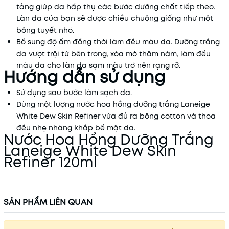
tảng giúp da hấp thụ các bước dưỡng chất tiếp theo.
Làn da của bạn sẽ được chiều chuộng giống như một
bông tuyết nhỏ.
Bổ sung độ ẩm đồng thời làm đều màu da. Dưỡng trắng
da vượt trội từ bên trong, xóa mờ thâm nám, làm đều
màu da cho làn da sạm màu trở nên rạng rỡ.
Hướng dẫn sử dụng
Sử dụng sau bước làm sạch da.
Dùng một lượng nước hoa hồng dưỡng trắng Laneige
White Dew Skin Refiner vừa đủ ra bông cotton và thoa
đều nhẹ nhàng khắp bề mặt da.
Nước Hoa Hồng Dưỡng Trắng
Laneige White Dew Skin
Refiner 120ml
SẢN PHẨM LIÊN QUAN