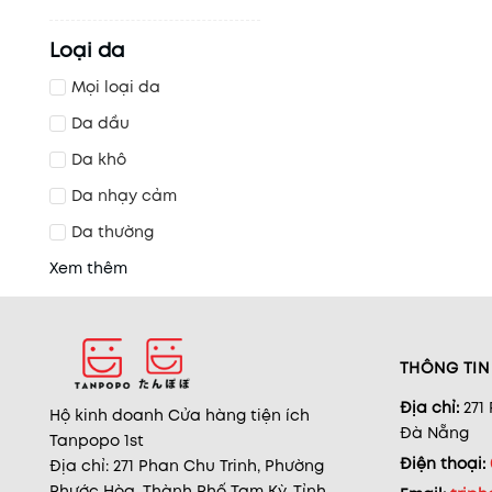
Loại da
Mọi loại da
Da dầu
Da khô
Da nhạy cảm
Da thường
Xem thêm
THÔNG TIN 
Địa chỉ:
271
Hộ kinh doanh Cửa hàng tiện ích
Đà Nẵng
Tanpopo 1st
Điện thoại:
Địa chỉ: 271 Phan Chu Trinh, Phường
Phước Hòa, Thành Phố Tam Kỳ, Tỉnh