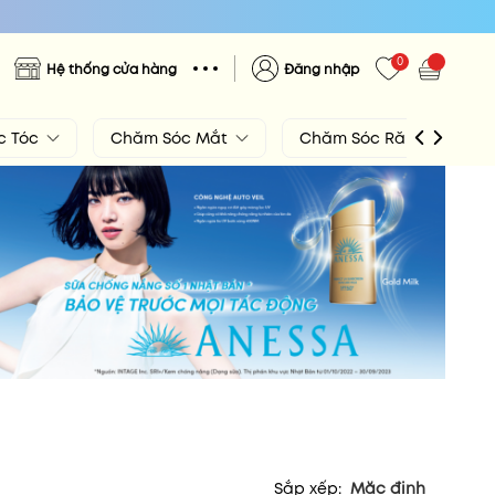
0
Hệ thống cửa hàng
Đăng nhập
c Tóc
Chăm Sóc Mắt
Chăm Sóc Răng Miệng
Sắp xếp:
Mặc định