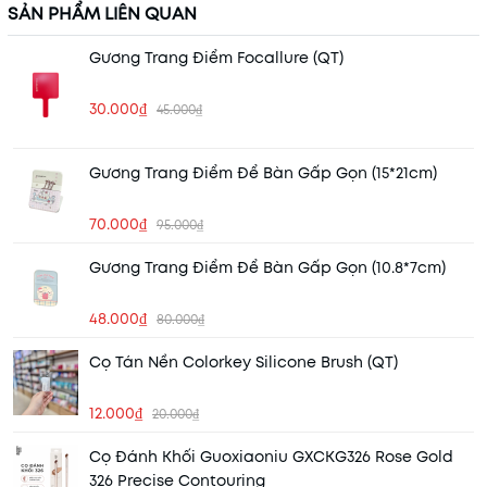
SẢN PHẨM LIÊN QUAN
Gương Trang Điểm Focallure (QT)
30.000₫
45.000₫
Gương Trang Điểm Để Bàn Gấp Gọn (15*21cm)
70.000₫
95.000₫
Gương Trang Điểm Để Bàn Gấp Gọn (10.8*7cm)
48.000₫
80.000₫
Cọ Tán Nền Colorkey Silicone Brush (QT)
12.000₫
20.000₫
Cọ Đánh Khối Guoxiaoniu GXCKG326 Rose Gold
326 Precise Contouring