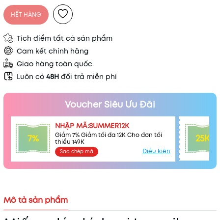
HẾT HÀNG
Tích điểm tất cả sản phẩm
Cam kết chính hãng
Giao hàng toàn quốc
Luôn có
48H
đổi trả miễn phí
Voucher Siêu Ưu Đãi
NHẬP MÃ:SUMMER12K
Giảm 7% Giảm tối đa 12K Cho đơn tối
7%
25K
thiểu 149K
Điều kiện
Sao chép mã
Mã khuyến mãi:
Điều kiện:
Mô tả sản phẩm