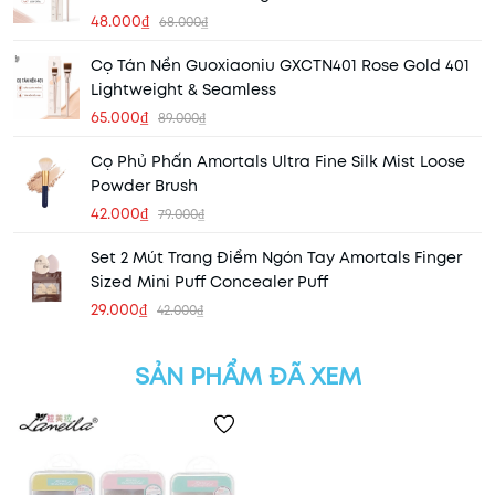
48.000₫
68.000₫
Cọ Tán Nền Guoxiaoniu GXCTN401 Rose Gold 401
Lightweight & Seamless
65.000₫
89.000₫
Cọ Phủ Phấn Amortals Ultra Fine Silk Mist Loose
Powder Brush
42.000₫
79.000₫
Set 2 Mút Trang Điểm Ngón Tay Amortals Finger
Sized Mini Puff Concealer Puff
29.000₫
42.000₫
SẢN PHẨM ĐÃ XEM