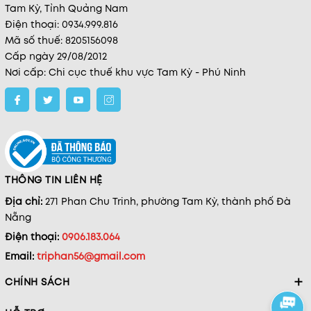
Tam Kỳ, Tỉnh Quảng Nam
Điện thoại: 0934.999.816
Mã số thuế: 8205156098
Cấp ngày 29/08/2012
Nơi cấp: Chi cục thuế khu vực Tam Kỳ - Phú Ninh
THÔNG TIN LIÊN HỆ
Địa chỉ:
271 Phan Chu Trinh, phường Tam Kỳ, thành phố Đà
Nẵng
Điện thoại:
0906.183.064
Email:
triphan56@gmail.com
CHÍNH SÁCH