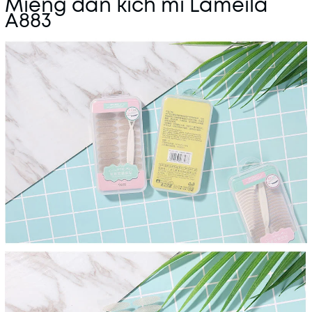
Miếng dán kích mi Lameila
A883