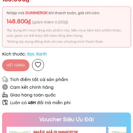
Mã khuyến mãi:
Nhập mã
SUMMER12K
khi thanh toán, giá chỉ còn:
148.800₫
(giảm thêm
11.200₫
)
Điều kiện:
*Áp dụng khi mua riêng sản phẩm này. Nếu mua kèm sản phẩm khác,
mức giảm có thể thay đổi theo tổng đơn hàng.
*Không áp dụng đồng thời với các chương trình Flash Sale.
Kích thước:
Sọc Xanh
HẾT HÀNG
Tích điểm tất cả sản phẩm
Cam kết chính hãng
Giao hàng toàn quốc
Luôn có
48H
đổi trả miễn phí
Voucher Siêu Ưu Đãi
NHẬP MÃ:SUMMER12K