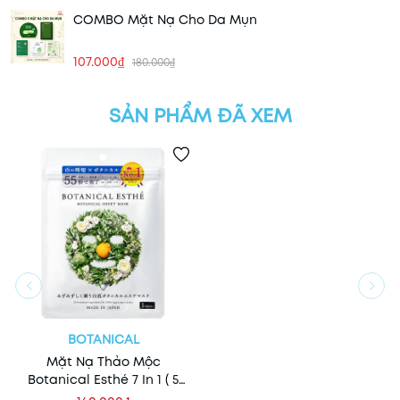
COMBO Mặt Nạ Cho Da Mụn
107.000₫
180.000₫
SẢN PHẨM ĐÃ XEM
BOTANICAL
Mặt Nạ Thảo Mộc
Botanical Esthé 7 In 1 ( 5
miếng)