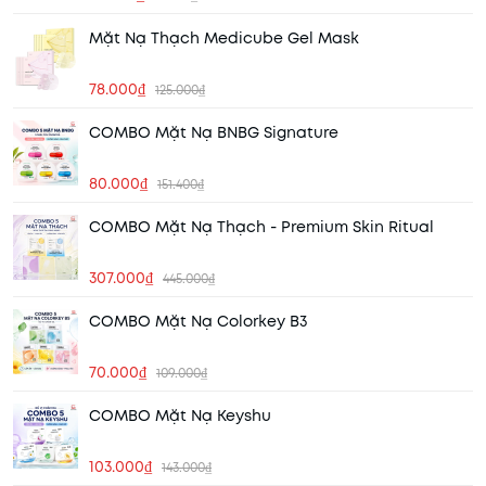
Mặt Nạ Thạch Medicube Gel Mask
78.000₫
125.000₫
COMBO Mặt Nạ BNBG Signature
80.000₫
151.400₫
COMBO Mặt Nạ Thạch - Premium Skin Ritual
307.000₫
445.000₫
COMBO Mặt Nạ Colorkey B3
70.000₫
109.000₫
COMBO Mặt Nạ Keyshu
103.000₫
143.000₫