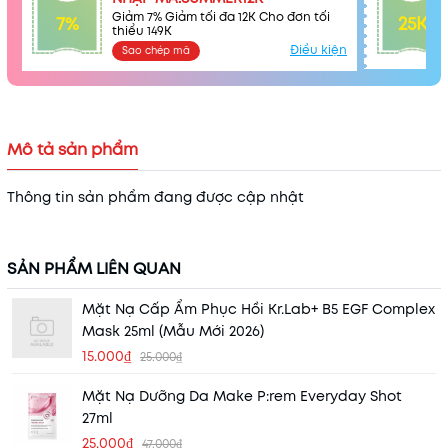
Giảm 7% Giảm tối đa 12K Cho đơn tối
7%
25K
thiểu 149K
Điều kiện
Sao chép mã
Mô tả sản phẩm
Thông tin sản phẩm đang được cập nhật
SẢN PHẨM LIÊN QUAN
Mặt Nạ Cấp Ẩm Phục Hồi Kr.Lab+ B5 EGF Complex
Mask 25ml (Mẫu Mới 2026)
15.000₫
25.000₫
Mặt Nạ Dưỡng Da Make P:rem Everyday Shot
27ml
25.000₫
47.000₫