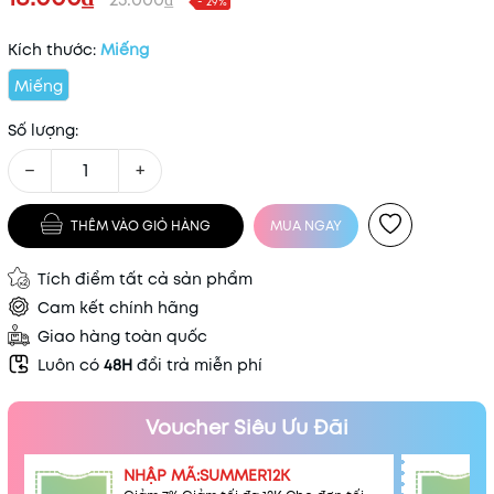
- 29%
Kích thước:
Miếng
Miếng
Số lượng:
−
+
THÊM VÀO GIỎ HÀNG
MUA NGAY
Tích điểm tất cả sản phẩm
Cam kết chính hãng
Giao hàng toàn quốc
Luôn có
48H
đổi trả miễn phí
Voucher Siêu Ưu Đãi
NHẬP MÃ:SUMMER12K