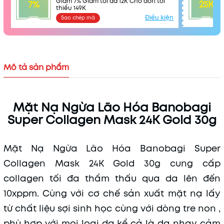
Giảm 7% Giảm tối đa 12K Cho đơn tối
7%
25K
thiểu 149K
Điều kiện
Sao chép mã
Mô tả sản phẩm
Mặt Nạ Ngừa Lão Hóa Banobagi
Super Collagen Mask 24K Gold 30g
Mặt Nạ Ngừa Lão Hóa Banobagi Super
Collagen Mask 24K Gold 30g cung cấp
collagen tối đa thẩm thấu qua da lên đến
10xppm. Cùng với cơ chế sản xuất mặt nạ lấy
Mã khuyến mãi:
từ chất liệu sợi sinh học cùng với dòng tre non ,
Điều kiện:
phù hợp với mọi loại da kể cả là da nhạy cảm