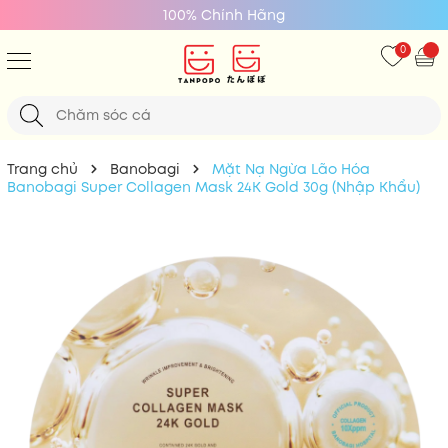
100% Chính Hãng
0
Trang chủ
Banobagi
Mặt Nạ Ngừa Lão Hóa
Banobagi Super Collagen Mask 24K Gold 30g (Nhập Khẩu)