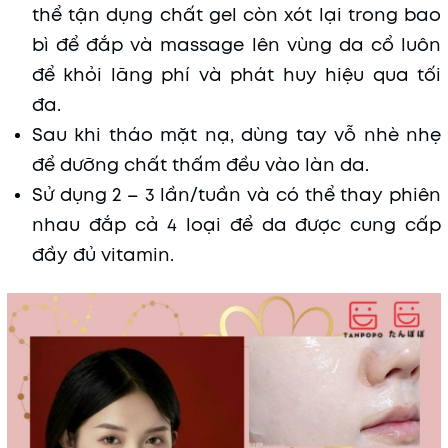
thể tận dụng chất gel còn xót lại trong bao
bì để đắp và massage lên vùng da cổ luôn
để khỏi lãng phí và phát huy hiệu qua tối
đa.
Sau khi tháo mặt nạ, dùng tay vỗ nhè nhẹ
để dưỡng chất thấm đều vào làn da.
Sử dụng 2 – 3 lần/tuần và có thể thay phiên
nhau đắp cả 4 loại để da được cung cấp
đầy đủ vitamin.