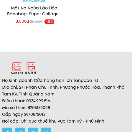
BANOBAGI
Mặt Nạ Ngừa Lão Hóa
Banobagi Super Collagen
Mask 24K Gold 30g (Nhập
18.000₫
25.000₫
-28%
Khẩu)
Hộ kinh doanh Cửa hàng tiện ích Tanpopo 1st
Địa chỉ: 271 Phan Chu Trinh, Phường Phước Hòa, Thành Phố
Tam Kỳ, Tỉnh Quảng Nam
Điện thoại: 0934.999.816
Mã số thuế: 8205156098
Cấp ngày 29/08/2012
Nơi cấp: Chi cục thuế khu vực Tam Kỳ - Phú Ninh