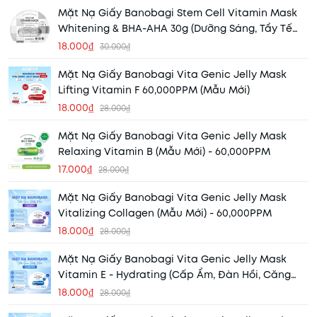
Mặt Nạ Giấy Banobagi Stem Cell Vitamin Mask
Whitening & BHA-AHA 30g (Dưỡng Sáng, Tẩy Tế
Bào Chết)
18.000₫
30.000₫
Mặt Nạ Giấy Banobagi Vita Genic Jelly Mask
Lifting Vitamin F 60,000PPM (Mẫu Mới)
18.000₫
28.000₫
Mặt Nạ Giấy Banobagi Vita Genic Jelly Mask
Relaxing Vitamin B (Mẫu Mới) - 60,000PPM
17.000₫
28.000₫
Mặt Nạ Giấy Banobagi Vita Genic Jelly Mask
Vitalizing Collagen (Mẫu Mới) - 60,000PPM
18.000₫
28.000₫
Mặt Nạ Giấy Banobagi Vita Genic Jelly Mask
Vitamin E - Hydrating (Cấp Ẩm, Đàn Hồi, Căng
Bóng Da)
18.000₫
28.000₫