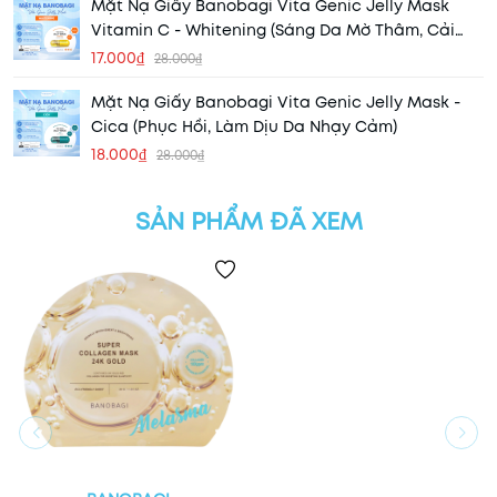
Mặt Nạ Giấy Banobagi Vita Genic Jelly Mask
Vitamin C - Whitening (Sáng Da Mờ Thâm, Cải
Thiện Tông Da)
17.000₫
28.000₫
Mặt Nạ Giấy Banobagi Vita Genic Jelly Mask -
Cica (Phục Hồi, Làm Dịu Da Nhạy Cảm)
18.000₫
28.000₫
SẢN PHẨM ĐÃ XEM