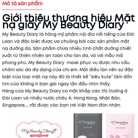
Mô tả sản phẩm
Giới thiệu thương hiệu Mặt
nạ giấy My Beauty Diary
My Beauty Diary là hãng mỹ phẩm nội địa nổi tiếng của Đài
Loan và đặc biệt được ưa chuộng bởi các sản phẩm mặt
nạ dưỡng da. Sản phẩm chứa nhiều tinh chất dưỡng chiết
xuất từ thiên nhiên an toàn cho làn da, và với mẫu mã
phong phú, My Beauty Diary mask phục vụ được nhu cầu
chăm sóc da đa dạng của chị em. Một điều làn nên sự đặc
biệt của loại mặt nạ này đó là thiết kế “siêu kute” làm đốn
tim của không ít bạn gái ngay lần đầu nhìn thấy.
Hàng của My Beauty Diary có mặt khắp các thị trường ở
Đài Loan và nhiều nước châu Á: Hong Kong, Nhật Bản,
Singapore,... rất được các bạn trẻ Việt Nam đón nhận.
Mã khuyến mãi: