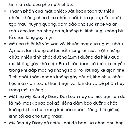
tính làn da của phụ nữ Á châu.
Thành phần của mặt chiết xuất hoàn toàn từ thiên
nhiên, không chứa hóa chất, chất bảo quản, cồn, chất
tạo màu, huỳnh quang, đảm bảo cho sức khỏe và an
toàn cho làn da nhạy cảm, không bị kích ứng, không bít
lỗ chân lông gây mụn.
Mặt nạ thiết kế vừa vặn với khuôn mặt của người Châu
Á, mask làm bằng cotton rất mỏng, ôm sát mặt những
chứa nhiều tinh chất dưỡng (23ml) dưỡng da hiệu quả
mà không gây khó chịu. Bạn hoàn toàn có thể di chuyển
trong khi đắp mặt nạ không sợ bị rơi rớt hay xê dịch nhé.
Tinh chất thấm nhanh không gây bết dí, khó chịu, chất
liệu mask an toàn, thân thiện với làn da và dễ phân hủy
trong môi trường
Mặt nạ My Beauty Diary Đài Loan này có một tiện ích đó
là mỗi mask được đói gói riêng đảm bảo dưỡng chất
không bị hao hụt trong khi bảo quản, đồng thời giữ vệ
sinh tối đa cho từng mask.
My Beauty Diary có nhiều loại để bạn lựa chọn phù hợp