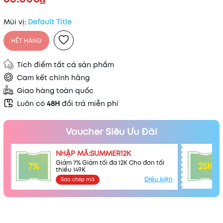
Mùi vị:
Default Title
HẾT HÀNG
Tích điểm tất cả sản phẩm
Cam kết chính hãng
Giao hàng toàn quốc
Luôn có
48H
đổi trả miễn phí
Voucher Siêu Ưu Đãi
NHẬP MÃ:SUMMER12K
Giảm 7% Giảm tối đa 12K Cho đơn tối
7%
25K
thiểu 149K
Điều kiện
Sao chép mã