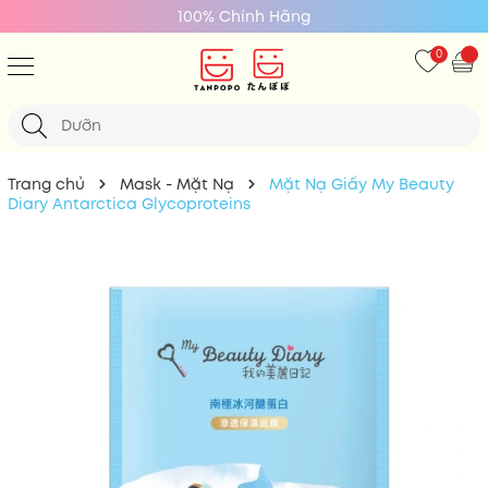
100% Chính Hãng
0
Trang chủ
Mask - Mặt Nạ
Mặt Nạ Giấy My Beauty
Diary Antarctica Glycoproteins