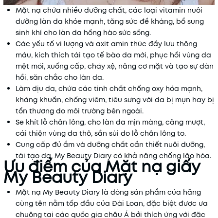
Mặt nạ chứa nhiều dưỡng chất, các loại vitamin nuôi
dưỡng làn da khỏe mạnh, tăng sức đề kháng, bổ sung
sinh khí cho làn da hồng hào sức sống.
Các yếu tố vi lượng và axit amin thúc đẩy lưu thông
máu, kích thích tái tạo tế bào da mới, phục hồi vùng da
mệt mỏi, xuống cấp, chảy xệ, nâng cơ mặt và tạo sự đàn
hồi, săn chắc cho làn da.
Làm dịu da, chứa các tinh chất chống oxy hóa mạnh,
kháng khuẩn, chống viêm, tiêu sưng với da bị mụn hay bị
tổn thương do môi trường bên ngoài.
Se khít lỗ chân lông, cho làn da mịn màng, căng mượt,
cải thiện vùng da thô, sần sùi do lỗ chân lông to.
Cung cấp đủ ẩm và dưỡng chất cần thiết nuôi dưỡng,
tái tạo da, My Beauty Diary có khả năng chống lão hóa.
Ưu điểm của Mặt nạ giấy
My Beauty Diary
Mặt nạ My Beauty Diary là dòng sản phẩm của hãng
cùng tên nằm tốp đầu của Đài Loan, đặc biệt được ưa
chuộng tại các quốc gia châu Á bởi thích ứng với đặc