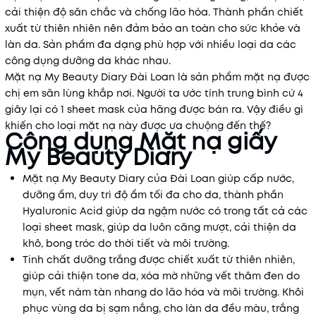
cải thiện độ săn chắc và chống lão hóa. Thành phần chiết
xuất từ thiên nhiên nên đảm bảo an toàn cho sức khỏe và
làn da. Sản phẩm đa dạng phù hợp với nhiều loại da các
công dụng dưỡng da khác nhau.
Mặt nạ My Beauty Diary Đài Loan là sản phẩm mặt nạ được
chị em săn lùng khắp nơi. Người ta ước tính trung bình cứ 4
giây lại có 1 sheet mask của hãng được bán ra. Vậy điều gì
khiến cho loại mặt nạ này được ưa chuộng đến thế?
Công dụng Mặt nạ giấy
My Beauty Diary
Mặt nạ My Beauty Diary của Đài Loan giúp cấp nước,
dưỡng ẩm, duy trì độ ẩm tối đa cho da, thành phần
Hyaluronic Acid giúp da ngậm nước có trong tất cả các
loại sheet mask, giúp da luôn căng mượt, cải thiện da
khô, bong tróc do thời tiết và môi trường.
Tinh chất dưỡng trắng được chiết xuất từ thiên nhiên,
giúp cải thiện tone da, xóa mờ những vết thâm đen do
mụn, vết nám tàn nhang do lão hóa và môi trường. Khôi
phục vùng da bị sạm nắng, cho làn da đều màu, trắng