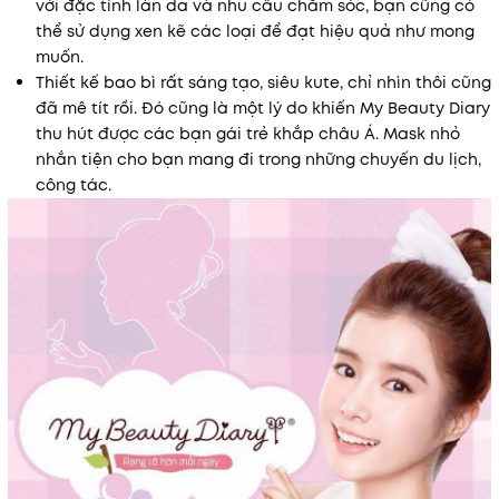
với đặc tính làn da và nhu cầu chăm sóc, bạn cũng có
thể sử dụng xen kẽ các loại để đạt hiệu quả như mong
muốn.
Thiết kế bao bì rất sáng tạo, siêu kute, chỉ nhìn thôi cũng
đã mê tít rồi. Đó cũng là một lý do khiến My Beauty Diary
thu hút được các bạn gái trẻ khắp châu Á. Mask nhỏ
nhắn tiện cho bạn mang đi trong những chuyến du lịch,
công tác.