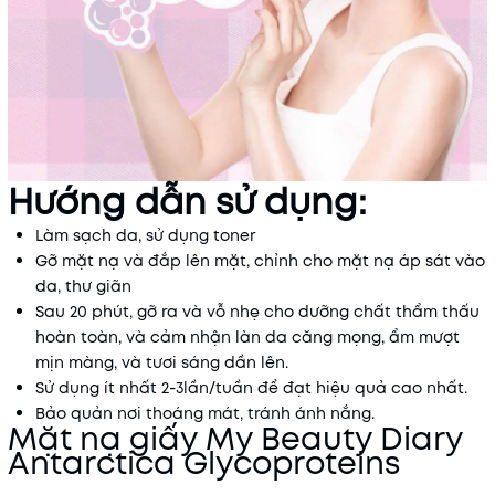
Hướng dẫn sử dụng:
Làm sạch da, sử dụng toner
Gỡ mặt nạ và đắp lên mặt, chỉnh cho mặt nạ áp sát vào
da, thư giãn
Sau 20 phút, gỡ ra và vỗ nhẹ cho dưỡng chất thẩm thấu
hoàn toàn, và cảm nhận làn da căng mọng, ẩm mượt
mịn màng, và tươi sáng dần lên.
Sử dụng ít nhất 2-3lần/tuần để đạt hiệu quả cao nhất.
Bảo quản nơi thoáng mát, tránh ánh nắng.
Mặt nạ giấy My Beauty Diary
Antarctica Glycoproteins