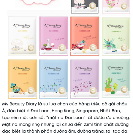
Điều kiện:
My Beauty Diary là sự lựa chọn của hàng triệu cô gái châu
Á, đặc biệt ở Đài Loan, Hong Kong, Singapore, Nhật Bản,...
tạo nên một cơn sốt “mặt nạ Đài Loan” rất được ưa chuộng.
Mặt nạ mỏng nhẹ nhưng lại chứa đến 23ml tinh chất dưỡng
đặc biệt là thành phần dưỡng ẩm, dưỡng trắng, tái tạo da,