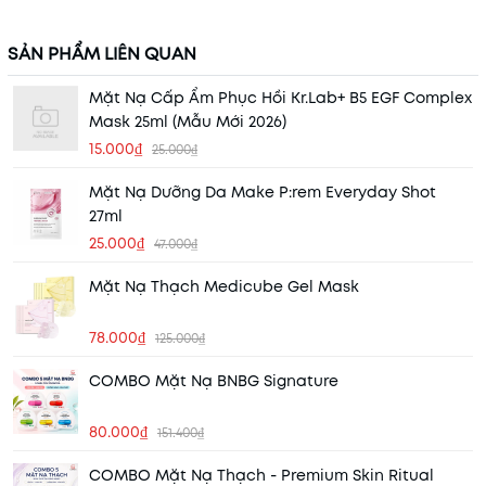
SẢN PHẨM LIÊN QUAN
Mặt Nạ Cấp Ẩm Phục Hồi Kr.Lab+ B5 EGF Complex
Mask 25ml (Mẫu Mới 2026)
15.000₫
25.000₫
Mặt Nạ Dưỡng Da Make P:rem Everyday Shot
27ml
25.000₫
47.000₫
Mặt Nạ Thạch Medicube Gel Mask
78.000₫
125.000₫
COMBO Mặt Nạ BNBG Signature
80.000₫
151.400₫
COMBO Mặt Nạ Thạch - Premium Skin Ritual