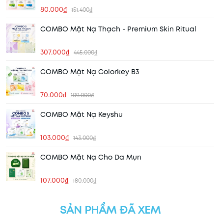
80.000₫
151.400₫
COMBO Mặt Nạ Thạch - Premium Skin Ritual
307.000₫
445.000₫
COMBO Mặt Nạ Colorkey B3
70.000₫
109.000₫
COMBO Mặt Nạ Keyshu
103.000₫
143.000₫
COMBO Mặt Nạ Cho Da Mụn
107.000₫
180.000₫
SẢN PHẨM ĐÃ XEM