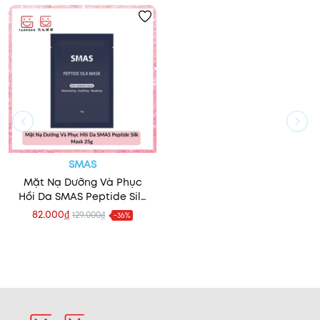
SMAS
Mặt Nạ Dưỡng Và Phục
Hồi Da SMAS Peptide Silk
Mask 25g
82.000₫
129.000₫
-36%