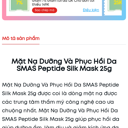
Giảm 7% Giảm tối đa 12K Cho đơn tối
7%
25K
thiểu 149K
Điều kiện
Sao chép mã
Mô tả sản phẩm
Mặt Nạ Dưỡng Và Phục Hồi Da
Mã khuyến mãi:
SMAS Peptide Silk Mask 25g
Điều kiện:
Mặt Nạ Dưỡng Và Phục Hồi Da SMAS Peptide
Silk Mask 25g được coi là dòng mặt nạ được
các trung tâm thẩm mỹ công nghệ cao ưa
chuộng nhất. Mặt Nạ Dưỡng Và Phục Hồi Da
SMAS Peptide Silk Mask 25g giúp phục hồi da
giúp dưỡng ẩm, làm dịu và giảm kích ứng da,