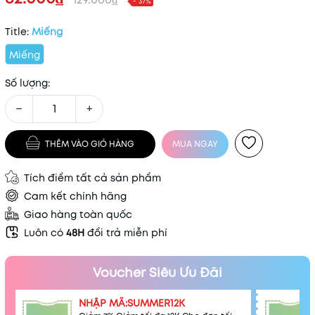
- 37%
Title:
Miếng
Miếng
Số lượng:
−
+
THÊM VÀO GIỎ HÀNG
MUA NGAY
Tích điểm tất cả sản phẩm
Cam kết chính hãng
Giao hàng toàn quốc
Luôn có
48H
đổi trả miễn phí
Voucher Siêu Ưu Đãi
NHẬP MÃ:SUMMER12K