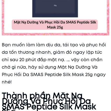
Bạn muốn làm làm dịu da, tái tạo và phục hồi
da tổn thương nhanh, giảm đỏ ngay lập tức
chỉ sau 20 phút đắp mặt nạ. .… vậy còn chần
chờ gì nữa, hãy sử dụng Mặt Nạ Dưỡng Và
Phục Hồi Da SMAS Peptide Silk Mask 25g ngay
nhé!
Thành phần Mặt Nạ
Dưỡng Và Phục Hồi Da
SMAS Peptide Silk Mask