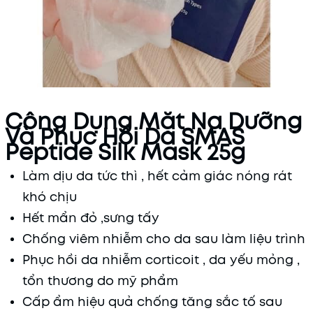
Công Dụng Mặt Nạ Dưỡng
Và Phục Hồi Da SMAS
Peptide Silk Mask 25g
Làm dịu da tức thì , hết cảm giác nóng rát
khó chịu
Hết mẩn đỏ ,sưng tấy
Chống viêm nhiễm cho da sau làm liệu trình
Phục hồi da nhiễm corticoit , da yếu mỏng ,
tổn thương do mỹ phẩm
Cấp ẩm hiệu quả chống tăng sắc tố sau