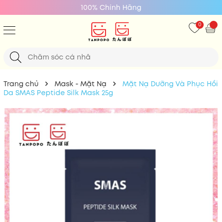
100% Chính Hãng
0
Trang chủ
Mask - Mặt Nạ
Mặt Nạ Dưỡng Và Phục Hồi
Da SMAS Peptide Silk Mask 25g