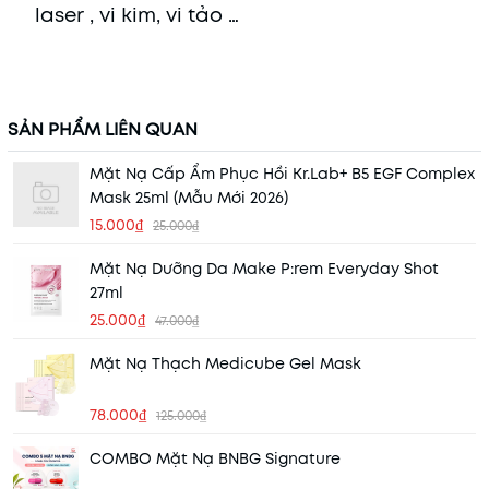
laser , vi kim, vi tảo …
SẢN PHẨM LIÊN QUAN
Mặt Nạ Cấp Ẩm Phục Hồi Kr.Lab+ B5 EGF Complex
Mask 25ml (Mẫu Mới 2026)
15.000₫
25.000₫
Mặt Nạ Dưỡng Da Make P:rem Everyday Shot
27ml
25.000₫
47.000₫
Mặt Nạ Thạch Medicube Gel Mask
78.000₫
125.000₫
COMBO Mặt Nạ BNBG Signature