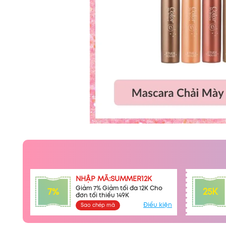
NHẬP MÃ:SUMMER12K
Giảm 7% Giảm tối đa 12K Cho
7%
25K
đơn tối thiểu 149K
Điều kiện
Sao chép mã