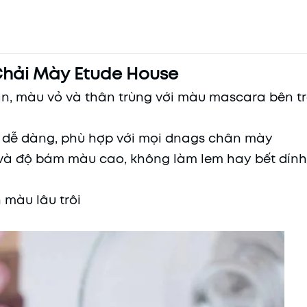
hải Mày Etude House
ắn, màu vỏ và thân trùng với màu mascara bên t
a dễ dàng, phù hợp với mọi dnags chân mày
 và độ bám màu cao, không làm lem hay bết dính
Mã khuyến mãi:
 màu lâu trôi
Điều kiện: