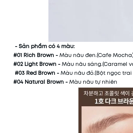
- Sản phẩm có 4 màu:
#01 Rich Brown -
Màu nâu đen.(Cafe Mocha
#02 Light Brown -
Màu nâu sáng.(Caramel và
#03 Red Brown -
Màu nâu đỏ.(Bột ngọc trai
#04 Natural Brown -
Màu nâu tự nhiên