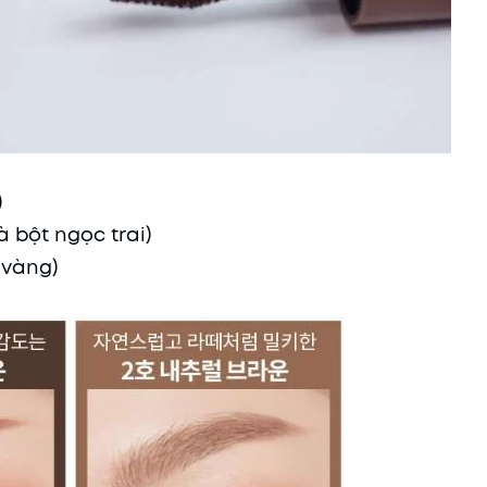
)
 bột ngọc trai)
 vàng)