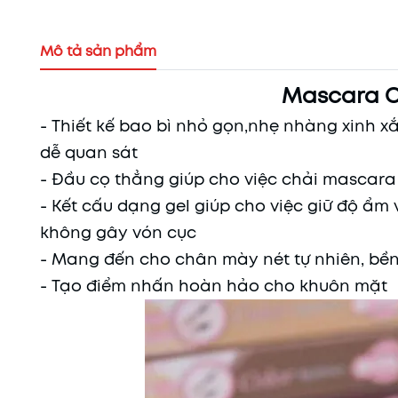
Mô tả sản phẩm
Mascara C
- Thiết kế bao bì nhỏ gọn,nhẹ nhàng xinh x
dễ quan sát
- Đầu cọ thẳng giúp cho việc chải mascar
- Kết cấu dạng gel giúp cho việc giữ độ ẩm
không gây vón cục
- Mang đến cho chân mày nét tự nhiên, bền
- Tạo điểm nhấn hoàn hảo cho khuôn mặt