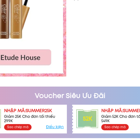
Voucher Siêu Ưu Đãi
NHẬP MÃ:SUMMER25K
NHẬP MÃ:SUMME
Giảm 25K Cho đơn tối thiểu
Giảm 52K Cho đơn tố
52K
299K
549K
Điều kiện
Sao chép mã
Sao chép mã