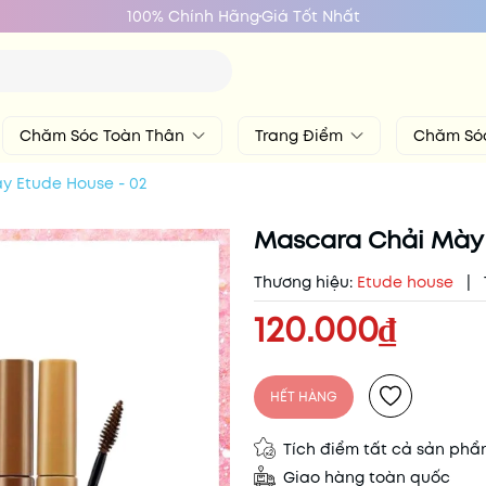
100% Chính Hãng
Giá Tốt Nhất
Chăm Sóc Toàn Thân
Trang Điểm
Chăm Só
y Etude House - 02
Mascara Chải Mày 
Thương hiệu:
Etude house
|
120.000₫
HẾT HÀNG
Tích điểm tất cả sản ph
Giao hàng toàn quốc