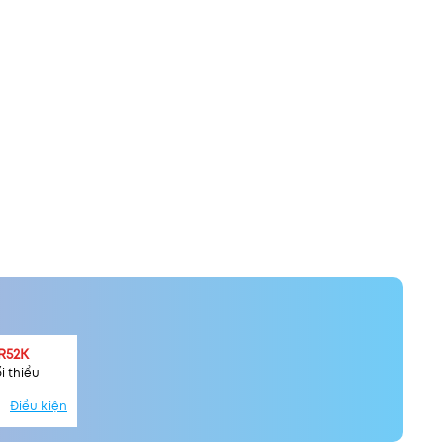
R52K
i thiểu
Điều kiện