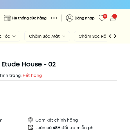
0
Hệ thống cửa hàng
Đăng nhập
c Tóc
Chăm Sóc Mắt
Chăm Sóc Răng Miệng
Etude House - 02
Tình trạng:
Hết hàng
ẩm
Cam kết chính hãng
Luôn có
48H
đổi trả miễn phí