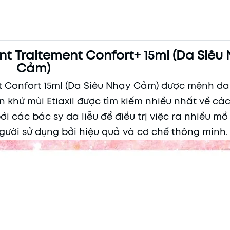
ant Traitement Confort+ 15ml (Da Siêu
Cảm)
nt Confort 15ml (Da Siêu Nhạy Cảm) được mệnh da
n khử mùi Etiaxil được tìm kiếm nhiều nhất về cá
 các bác sỹ da liễu để điều trị việc ra nhiều mồ
người sử dụng bởi hiệu quả và cơ chế thông minh.
Mã khuyến mãi:
Điều kiện: