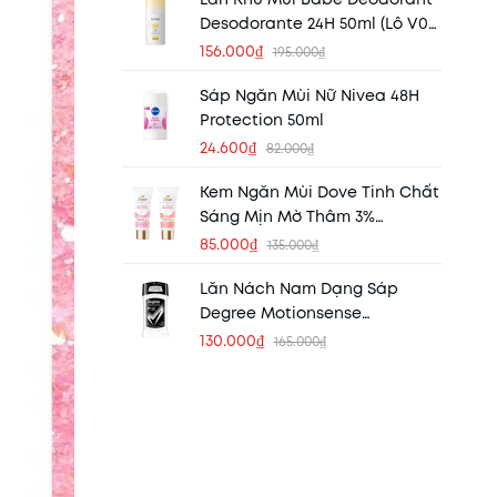
Desodorante 24H 50ml (Lô V02)
(HSD 30/03/2027)
156.000₫
195.000₫
Sáp Ngăn Mùi Nữ Nivea 48H
Protection 50ml
24.600₫
82.000₫
Kem Ngăn Mùi Dove Tinh Chất
Sáng Mịn Mờ Thâm 3%
Niacinamide 40ml
85.000₫
135.000₫
Lăn Nách Nam Dạng Sáp
Degree Motionsense
Ultraclear Black + White 76g
130.000₫
165.000₫
(Mẫu Mới)