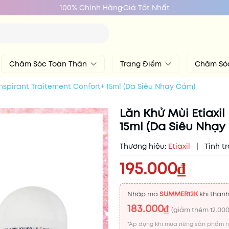
100% Chính Hãng
Giá Tốt Nhất
Chăm Sóc Toàn Thân
Trang Điểm
Chăm Só
anspirant Traitement Confort+ 15ml (Da Siêu Nhạy Cảm)
Lăn Khử Mùi Etiaxi
15ml (Da Siêu Nhạy
Thương hiệu:
Etiaxil
|
Tình t
195.000₫
Nhập mã
SUMMER12K
khi thanh
183.000₫
(giảm thêm
12.00
*Áp dụng khi mua riêng sản phẩm 