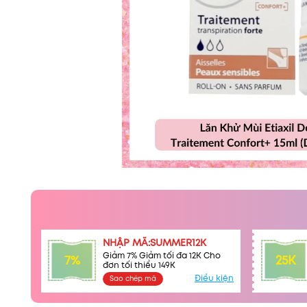
NHẬP MÃ:SUMMER12K
Giảm 7% Giảm tối đa 12K Cho
7%
25K
đơn tối thiểu 149K
Điều kiện
Sao chép mã