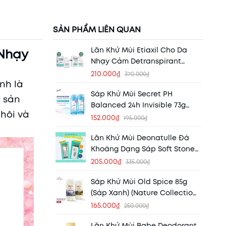
SẢN PHẨM LIÊN QUAN
Lăn Khử Mùi Etiaxil Cho Da
 Nhạy
Nhạy Cảm Detranspirant
Traitement Peaux Sensibles
210.000₫
370.000₫
nh là
15ml (Xanh)
Sáp Khử Mùi Secret PH
c sản
Balanced 24h Invisible 73g
 hôi và
(Nhập Khẩu Mỹ)
152.000₫
195.000₫
Lăn Khử Mùi Deonatulle Đá
Khoáng Dạng Sáp Soft Stone
20gr
205.000₫
335.000₫
Sáp Khử Mùi Old Spice 85g
(Sáp Xanh) (Nature Collection)
(Nhập Khẩu Mỹ)
165.000₫
250.000₫
Lăn Khử Mùi Babe Deodorant