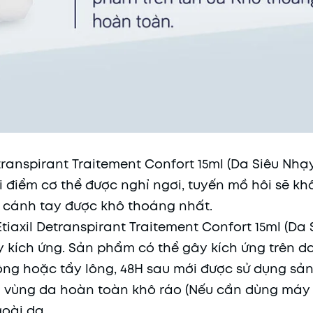
etranspirant Traitement Confort 15ml (Da Siêu Nhạ
hời điểm cơ thể được nghỉ ngơi, tuyến mồ hôi sẽ k
ới cánh tay được khô thoáng nhất.
iaxil Detranspirant Traitement Confort 15ml (Da 
y kích ứng. Sản phẩm có thể gây kích ứng trên d
lông hoặc tẩy lông, 48H sau mới được sử dụng sả
rên vùng da hoàn toàn khô ráo (Nếu cần dùng máy
goài da