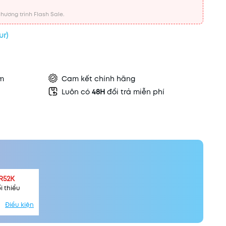
hương trình Flash Sale.
ur)
ẩm
Cam kết chính hãng
Luôn có
48H
đổi trả miễn phí
R52K
i thiểu
Điều kiện