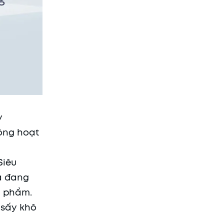
y
hông hoạt
Siêu
a đang
n phẩm.
 sấy khô