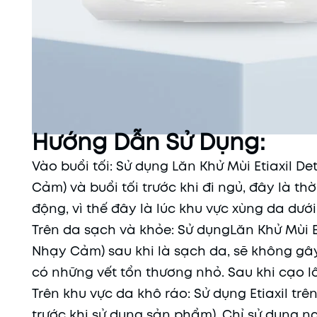
Hướng Dẫn Sử Dụng:
Vào buổi tối: Sử dụng Lăn Khử Mùi Etiaxil D
Cảm) và buổi tối trước khi đi ngủ, đây là t
động, vì thế đây là lúc khu vực xùng da dư
Trên da sạch và khỏe: Sử dụngLăn Khử Mùi Et
Nhạy Cảm) sau khi là sạch da, sẽ không gâ
có những vết tổn thương nhỏ. Sau khi cạo 
Trên khu vực da khô ráo: Sử dụng Etiaxil t
trước khi sử dụng sản phẩm). Chỉ sử dụng n