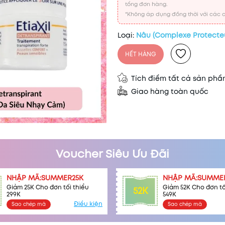
tổng đơn hàng.
*Không áp dụng đồng thời với các c
Loại:
Nâu (Complexe Protecte
HẾT HÀNG
Tích điểm tất cả sản ph
Giao hàng toàn quốc
Voucher Siêu Ưu Đãi
NHẬP MÃ:SUMMER25K
NHẬP MÃ:SUMME
Giảm 25K Cho đơn tối thiểu
Giảm 52K Cho đơn tố
52K
299K
549K
Điều kiện
Sao chép mã
Sao chép mã