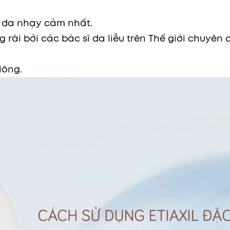
n da nhạy cảm nhất.
 rãi bởi các bác sĩ da liễu trên Thế giới chuyên
lông.