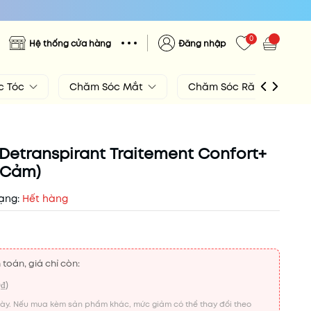
0
Hệ thống cửa hàng
Đăng nhập
c Tóc
Chăm Sóc Mắt
Chăm Sóc Răng Miệng
l Detranspirant Traitement Confort+
 Cảm)
rạng:
Hết hàng
 toán, giá chỉ còn:
0₫
)
này. Nếu mua kèm sản phẩm khác, mức giảm có thể thay đổi theo