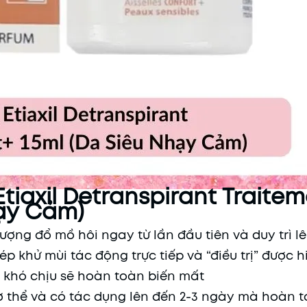
iaxil Detranspirant Traite
hạy Cảm)
ượng đổ mồ hôi ngay từ lần đầu tiên và duy trì l
ép khử mùi tác động trực tiếp và “điều trị” được 
i khó chịu sẽ hoàn toàn biến mất
ơ thể và có tác dụng lên đến 2-3 ngày mà hoàn 