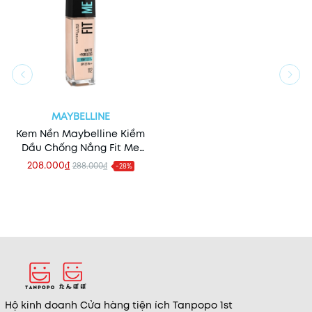
MAYBELLINE
Kem Nền Maybelline Kiềm
Dầu Chống Nắng Fit Me
Matte+Poreless
208.000₫
288.000₫
-28%
Foundation SPF22 (Mẫu
Mới)
Hộ kinh doanh Cửa hàng tiện ích Tanpopo 1st