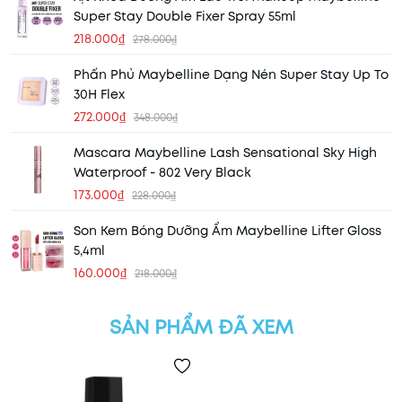
Super Stay Double Fixer Spray 55ml
218.000₫
278.000₫
Phấn Phủ Maybelline Dạng Nén Super Stay Up To
30H Flex
272.000₫
348.000₫
Mascara Maybelline Lash Sensational Sky High
Waterproof - 802 Very Black
173.000₫
228.000₫
Son Kem Bóng Dưỡng Ẩm Maybelline Lifter Gloss
5,4ml
160.000₫
218.000₫
SẢN PHẨM ĐÃ XEM