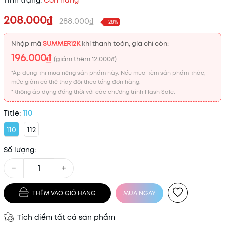
Tình trạng:
Còn hàng
208.000₫
288.000₫
- 28%
Nhập mã
SUMMER12K
khi thanh toán, giá chỉ còn:
196.000₫
(giảm thêm
12.000₫
)
*Áp dụng khi mua riêng sản phẩm này. Nếu mua kèm sản phẩm khác,
mức giảm có thể thay đổi theo tổng đơn hàng.
*Không áp dụng đồng thời với các chương trình Flash Sale.
Title:
110
110
112
Số lượng:
−
+
THÊM VÀO GIỎ HÀNG
MUA NGAY
Tích điểm tất cả sản phẩm