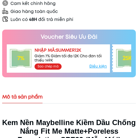
Cam kết chính hãng
Giao hàng toàn quốc
Luôn có
48H
đổi trả miễn phí
Voucher Siêu Ưu Đãi
NHẬP MÃ:SUMMER12K
Giảm 7% Giảm tối đa 12K Cho đơn tối
7%
25K
thiểu 149K
Điều kiện
Sao chép mã
Mô tả sản phẩm
Kem Nền Maybelline Kiềm Dầu Chống
Nắng Fit Me Matte+Poreless
Mã khuyến mãi: