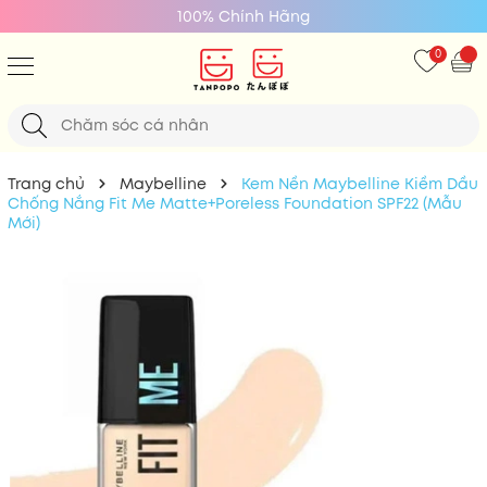
Giá Tốt Nhất
0
Trang chủ
Maybelline
Kem Nền Maybelline Kiềm Dầu
Chống Nắng Fit Me Matte+Poreless Foundation SPF22 (Mẫu
Mới)