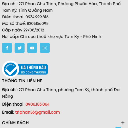
Địa chỉ: 271 Phan Chu Trinh, Phường Phước Hòa, Thành Phố
Tam Kỳ, Tỉnh Quảng Nam
Điện thoại: 0934.999.816
Mã số thuế: 8205156098
Cấp ngày 29/08/2012
Nơi cấp: Chi cục thuế khu vực Tam Kỳ - Phú Ninh
THÔNG TIN LIÊN HỆ
Địa chỉ:
271 Phan Chu Trinh, phường Tam Kỳ, thành phố Đà
Nẵng
Điện thoại:
0906.183.064
Email:
triphan56@gmail.com
CHÍNH SÁCH