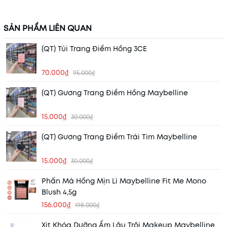
SẢN PHẨM LIÊN QUAN
(QT) Túi Trang Điểm Hồng 3CE
70.000₫
95.000₫
(QT) Gương Trang Điểm Hồng Maybelline
15.000₫
30.000₫
(QT) Gương Trang Điểm Trái Tim Maybelline
15.000₫
30.000₫
Phấn Má Hồng Mịn Lì Maybelline Fit Me Mono
Blush 4,5g
156.000₫
198.000₫
Xịt Khóa Dưỡng Ẩm Lâu Trôi Makeup Maybelline