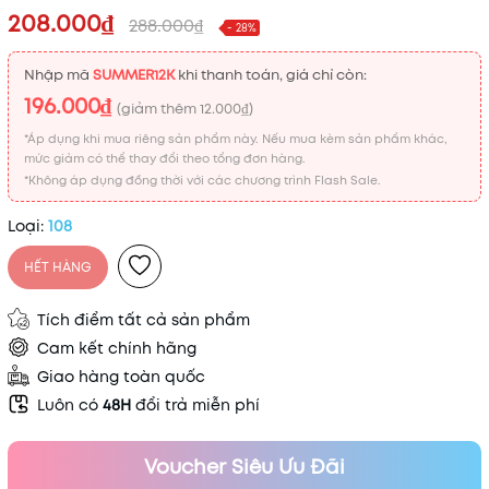
208.000₫
288.000₫
- 28%
Nhập mã
SUMMER12K
khi thanh toán, giá chỉ còn:
196.000₫
(giảm thêm
12.000₫
)
*Áp dụng khi mua riêng sản phẩm này. Nếu mua kèm sản phẩm khác,
mức giảm có thể thay đổi theo tổng đơn hàng.
*Không áp dụng đồng thời với các chương trình Flash Sale.
Loại:
108
HẾT HÀNG
Tích điểm tất cả sản phẩm
Cam kết chính hãng
Giao hàng toàn quốc
Luôn có
48H
đổi trả miễn phí
Voucher Siêu Ưu Đãi