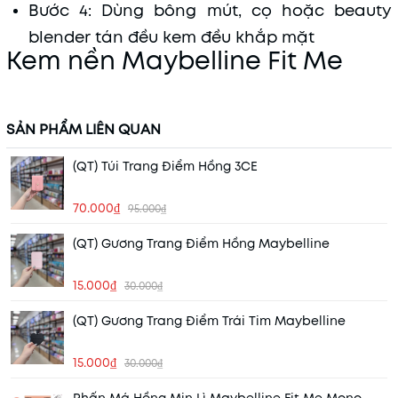
Bước 4: Dùng bông mút, cọ hoặc beauty
blender tán đều kem đều khắp mặt
Kem nền Maybelline Fit Me
SẢN PHẨM LIÊN QUAN
(QT) Túi Trang Điểm Hồng 3CE
70.000₫
95.000₫
(QT) Gương Trang Điểm Hồng Maybelline
15.000₫
30.000₫
(QT) Gương Trang Điểm Trái Tim Maybelline
15.000₫
30.000₫
Phấn Má Hồng Mịn Lì Maybelline Fit Me Mono