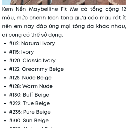
Kem Nền Maybelline Fit Me có tổng cộng 12
màu, mức chênh lệch tông giữa các màu rất ít
nên em này đáp ứng mọi tông da khác nhau,
ai cũng có thể sử dụng.
#112: Natural Ivory
#115: Ivory
#120: Classic Ivory
#122: Creammy Beige
#125: Nude Beige
#128: Warm Nude
#130: Buff Beige
#222: True Beige
#235: Pure Beige
#310: Sun Beige