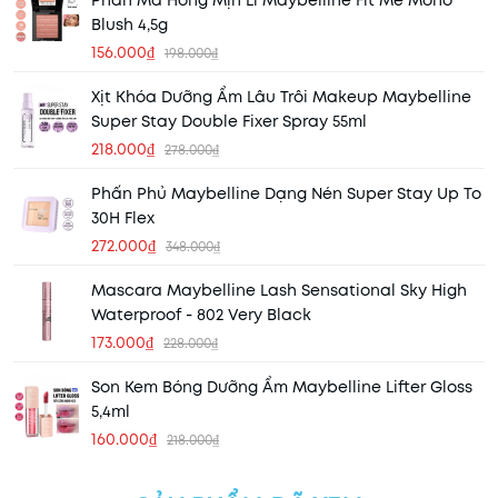
Blush 4,5g
156.000₫
198.000₫
Xịt Khóa Dưỡng Ẩm Lâu Trôi Makeup Maybelline
Super Stay Double Fixer Spray 55ml
218.000₫
278.000₫
Phấn Phủ Maybelline Dạng Nén Super Stay Up To
30H Flex
272.000₫
348.000₫
Mascara Maybelline Lash Sensational Sky High
Waterproof - 802 Very Black
173.000₫
228.000₫
Son Kem Bóng Dưỡng Ẩm Maybelline Lifter Gloss
5,4ml
160.000₫
218.000₫