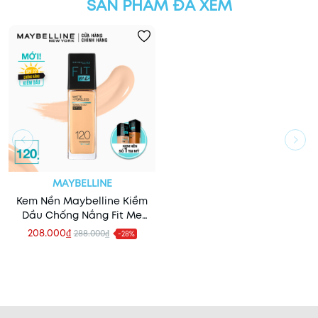
SẢN PHẨM ĐÃ XEM
MAYBELLINE
Kem Nền Maybelline Kiềm
Dầu Chống Nắng Fit Me
Matte + Poreless
208.000₫
288.000₫
-28%
Foundation SPF22