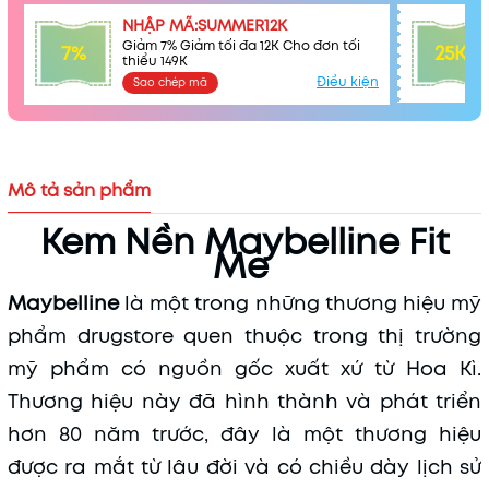
NHẬP MÃ:SUMMER12K
Giảm 7% Giảm tối đa 12K Cho đơn tối
7%
25K
thiểu 149K
Điều kiện
Sao chép mã
Mô tả sản phẩm
Kem Nền Maybelline Fit
Me
Maybelline
là một trong những thương hiệu mỹ
phẩm drugstore quen thuộc trong thị trường
mỹ phẩm có nguồn gốc xuất xứ từ Hoa Kì.
Thương hiệu này đã hình thành và phát triển
hơn 80 năm trước, đây là một thương hiệu
được ra mắt từ lâu đời và có chiều dày lịch sử