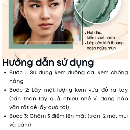
Hướng dẫn sử dụng
Bước 1: Sử dụng kem dưỡng da, kem chống
nắng
Bước 2: Lấy một lượng kem vừa đủ ra tay
(cẩn thận lấy quá nhiều nhé vì dạng nắp
vặn rất dễ lấy quá tải)
Bước 3: Chấm 5 điểm lên mặt (trán, 2 má, mũi
và cằm)