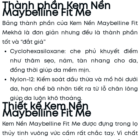
Thành phần Kem Nền
Maybelline Fit Me
Bảng thành phần của Kem Nền Maybelline Fit
Mekhá là đơn giản nhưng đều là thành phần
tốt và “đắt giá”
Cyclohexasiloxane: che phủ khuyết điểm
như thâm sẹo, nám, tàn nhang cho da,
đồng thời giúp da mềm mịn.
Nylon-12: Kiểm soát dầu thừa và mồ hôi dưới
da, hạn chế bã nhờn tiết ra từ lỗ chân lông
giúp da luôn khô thoáng.
Thiết kế Kem Nền
Maybelline Fit Me
Kem Nền Maybelline Fit Me được đựng trong lọ
thủy tinh vuông vức cầm rất chắc tay. Vì chất