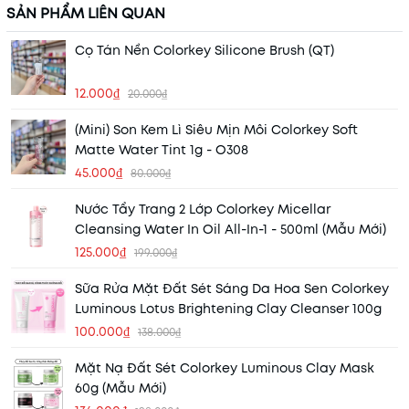
SẢN PHẨM LIÊN QUAN
Cọ Tán Nền Colorkey Silicone Brush (QT)
12.000₫
20.000₫
(Mini) Son Kem Lì Siêu Mịn Môi Colorkey Soft
Matte Water Tint 1g - O308
45.000₫
80.000₫
Nước Tẩy Trang 2 Lớp Colorkey Micellar
Cleansing Water In Oil All-In-1 - 500ml (Mẫu Mới)
125.000₫
199.000₫
Sữa Rửa Mặt Đất Sét Sáng Da Hoa Sen Colorkey
Luminous Lotus Brightening Clay Cleanser 100g
100.000₫
138.000₫
Mặt Nạ Đất Sét Colorkey Luminous Clay Mask
60g (Mẫu Mới)