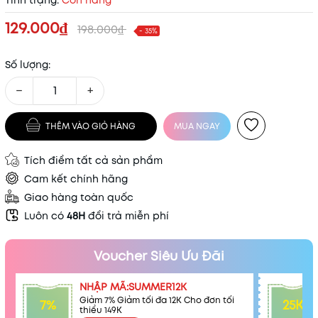
Tình trạng:
Còn hàng
129.000₫
198.000₫
- 35%
Số lượng:
−
+
THÊM VÀO GIỎ HÀNG
MUA NGAY
Tích điểm tất cả sản phẩm
Cam kết chính hãng
Giao hàng toàn quốc
Luôn có
48H
đổi trả miễn phí
Voucher Siêu Ưu Đãi
NHẬP MÃ:SUMMER12K
Giảm 7% Giảm tối đa 12K Cho đơn tối
7%
25K
thiểu 149K