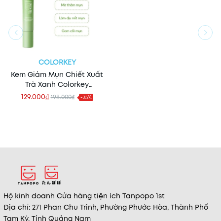
COLORKEY
Kem Giảm Mụn Chiết Xuất
Trà Xanh Colorkey
Luminous Green Tea
129.000₫
198.000₫
-35%
Purifying Acne Treatment
20g
Hộ kinh doanh Cửa hàng tiện ích Tanpopo 1st
Địa chỉ: 271 Phan Chu Trinh, Phường Phước Hòa, Thành Phố
Tam Kỳ, Tỉnh Quảng Nam