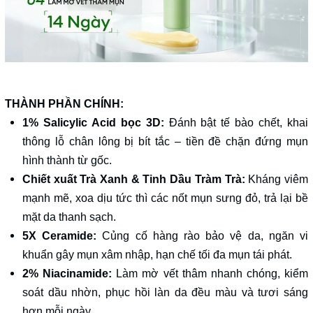
THÀNH PHẦN CHÍNH:
1% Salicylic Acid bọc 3D:
Đánh bật tế bào chết, khai
thông lỗ chân lông bị bít tắc – tiền đề chặn đứng mụn
hình thành từ gốc.
Chiết xuất Trà Xanh & Tinh Dầu Tràm Trà:
Kháng viêm
mạnh mẽ, xoa dịu tức thì các nốt mụn sưng đỏ, trả lại bề
mặt da thanh sạch.
5X Ceramide:
Củng cố hàng rào bảo vệ da, ngăn vi
khuẩn gây mụn xâm nhập, hạn chế tối đa mụn tái phát.
2% Niacinamide:
Làm mờ vết thâm nhanh chóng, kiểm
soát dầu nhờn, phục hồi làn da đều màu và tươi sáng
hơn mỗi ngày.