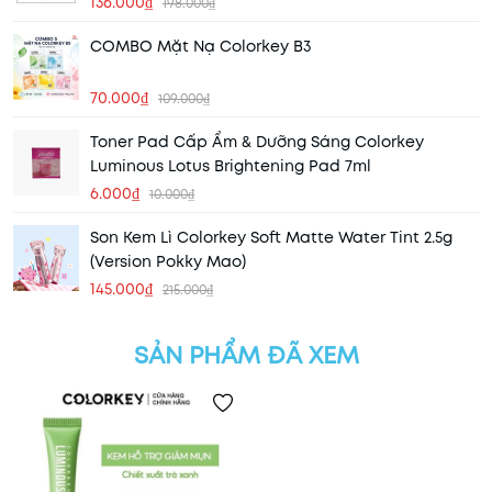
136.000₫
198.000₫
COMBO Mặt Nạ Colorkey B3
70.000₫
109.000₫
Toner Pad Cấp Ẩm & Dưỡng Sáng Colorkey
Luminous Lotus Brightening Pad 7ml
6.000₫
10.000₫
Son Kem Lì Colorkey Soft Matte Water Tint 2.5g
(Version Pokky Mao)
145.000₫
215.000₫
SẢN PHẨM ĐÃ XEM