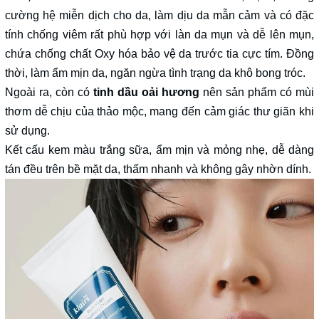
cường hệ miễn dịch cho da, làm dịu da mẫn cảm và có đặc
tính chống viêm rất phù hợp với làn da mụn và dễ lên mụn,
chứa chống chất Oxy hóa bảo vệ da trước tia cực tím. Đồng
thời, làm ẩm mịn da, ngăn ngừa tình trạng da khô bong tróc.
Ngoài ra, còn có
tinh dầu oải hương
nên sản phẩm có mùi
thơm dễ chịu của thảo mộc, mang đến cảm giác thư giãn khi
sử dụng.
Kết cấu kem màu trắng sữa, ẩm mịn và mỏng nhẹ, dễ dàng
tán đều trên bề mặt da, thấm nhanh và không gây nhờn dính.