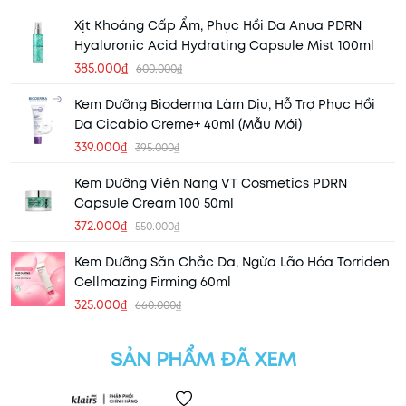
Xịt Khoáng Cấp Ẩm, Phục Hồi Da Anua PDRN
Hyaluronic Acid Hydrating Capsule Mist 100ml
385.000₫
600.000₫
Kem Dưỡng Bioderma Làm Dịu, Hỗ Trợ Phục Hồi
Da Cicabio Creme+ 40ml (Mẫu Mới)
339.000₫
395.000₫
Kem Dưỡng Viên Nang VT Cosmetics PDRN
Capsule Cream 100 50ml
372.000₫
550.000₫
Kem Dưỡng Săn Chắc Da, Ngừa Lão Hóa Torriden
Cellmazing Firming 60ml
325.000₫
660.000₫
SẢN PHẨM ĐÃ XEM