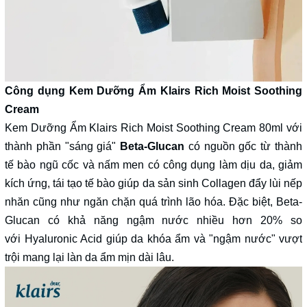
Công dụng Kem Dưỡng Ẩm Klairs Rich Moist Soothing
Cream
Kem Dưỡng Ẩm Klairs Rich Moist Soothing Cream 80ml với
thành phần "sáng giá"
Beta-Glucan
có nguồn gốc từ thành
tế bào ngũ cốc và nấm men có công dụng làm dịu da, giảm
kích ứng, tái tạo tế bào giúp da sản sinh Collagen đẩy lùi nếp
nhăn cũng như ngăn chặn quá trình lão hóa. Đặc biệt, Beta-
Glucan có khả năng ngậm nước nhiều hơn 20% so
với Hyaluronic Acid giúp da khóa ẩm và "ngậm nước" vượt
trội mang lại làn da ẩm mịn dài lâu.