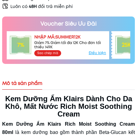
Luôn có
48H
đổi trả miễn phí
Voucher Siêu Ưu Đãi
NHẬP MÃ:SUMMER12K
Giảm 7% Giảm tối đa 12K Cho đơn tối
7%
25K
thiểu 149K
Điều kiện
Sao chép mã
Mã khuyến mãi:
Điều kiện:
Mô tả sản phẩm
Kem Dưỡng Ẩm Klairs Dành Cho Da
Khô, Mất Nước Rich Moist Soothing
Cream
Kem Dưỡng Ẩm Klairs Rich Moist Soothing Cream
80ml
là kem dưỡng bao gồm thành phần Beta-Glucan kết