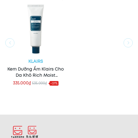
KLAIRS
Kem Dưỡng Ẩm Klairs Cho
Da Khô Rich Moist
Soothing Cream
335.000₫
535.000₫
-37%