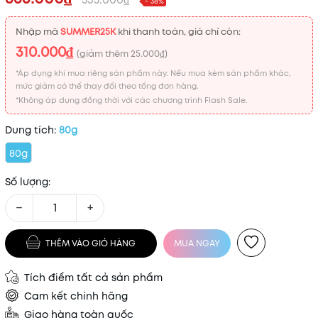
- 38%
Nhập mã
SUMMER25K
khi thanh toán, giá chỉ còn:
310.000₫
(giảm thêm
25.000₫
)
*Áp dụng khi mua riêng sản phẩm này. Nếu mua kèm sản phẩm khác,
mức giảm có thể thay đổi theo tổng đơn hàng.
*Không áp dụng đồng thời với các chương trình Flash Sale.
Dung tích:
80g
80g
Số lượng:
−
+
THÊM VÀO GIỎ HÀNG
MUA NGAY
Tích điểm tất cả sản phẩm
Cam kết chính hãng
Giao hàng toàn quốc