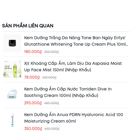
SẢN PHẨM LIÊN QUAN
Kem Dưỡng Trắng Da Nâng Tone Ban Ngày Eirlys'
Glutathione Whitening Tone Up Cream Plus 10ml
(Hộp Đen) (Nhập Khẩu)
180.000₫
250.000₫
Xịt Khoáng Cấp Ẩm, Làm Dịu Da Aspasia Moist
Up Face Mist 150ml (Nhập Khẩu)
78.000₫
100.000₫
Kem Dưỡng Ẩm Cấp Nước Torriden Dive In
Soothing Cream 100ml (Nhập Khẩu)
295.000₫
480.000₫
Kem Dưỡng Ẩm Anua PDRN Hyaluronic Acid 100
Moisturizing Cream 60ml
350.000₫
650.000₫