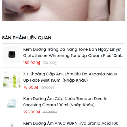
SẢN PHẨM LIÊN QUAN
Kem Dưỡng Trắng Da Nâng Tone Ban Ngày Eirlys'
Glutathione Whitening Tone Up Cream Plus 10ml
(Hộp Đen) (Nhập Khẩu)
180.000₫
250.000₫
Xịt Khoáng Cấp Ẩm, Làm Dịu Da Aspasia Moist
Up Face Mist 150ml (Nhập Khẩu)
78.000₫
100.000₫
Kem Dưỡng Ẩm Cấp Nước Torriden Dive In
Soothing Cream 100ml (Nhập Khẩu)
295.000₫
480.000₫
Kem Dưỡng Ẩm Anua PDRN Hyaluronic Acid 100