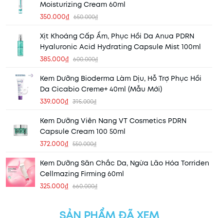
Moisturizing Cream 60ml
350.000₫
650.000₫
Xịt Khoáng Cấp Ẩm, Phục Hồi Da Anua PDRN
Hyaluronic Acid Hydrating Capsule Mist 100ml
385.000₫
600.000₫
Kem Dưỡng Bioderma Làm Dịu, Hỗ Trợ Phục Hồi
Da Cicabio Creme+ 40ml (Mẫu Mới)
339.000₫
395.000₫
Kem Dưỡng Viên Nang VT Cosmetics PDRN
Capsule Cream 100 50ml
372.000₫
550.000₫
Kem Dưỡng Săn Chắc Da, Ngừa Lão Hóa Torriden
Cellmazing Firming 60ml
325.000₫
660.000₫
SẢN PHẨM ĐÃ XEM