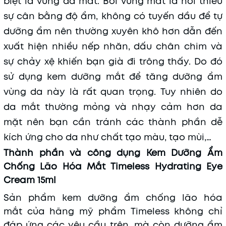
biệt là vùng da mắt. Bởi vùng mắt là nơi thiếu
sự cân bằng độ ẩm, không có tuyến dầu để tự
dưỡng ẩm nên thường xuyên khô hơn dẫn đến
xuất hiện nhiều nếp nhăn, dấu chân chim và
sự chảy xệ khiến bạn già đi trông thấy. Do đó
sử dụng kem dưỡng mắt để tăng dưỡng ẩm
vùng da này là rất quan trọng. Tuy nhiên do
da mắt thường mỏng và nhạy cảm hơn da
mặt nên bạn cần tránh các thành phần dễ
kích ứng cho da như chất tạo màu, tạo mùi,…
Thành phần và công dụng Kem Dưỡng Ẩm
Chống Lão Hóa Mắt Timeless Hydrating Eye
Cream 15ml
Sản phẩm kem dưỡng ẩm chống lão hóa
mắt của hãng mỹ phẩm Timeless không chỉ
đáp ứng các yêu cầu trên, mà còn dưỡng ẩm