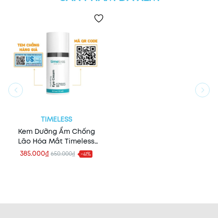
TIMELESS
Kem Dưỡng Ẩm Chống
Lão Hóa Mắt Timeless
Hydrating Eye Cream 15ml
385.000₫
650.000₫
-41%