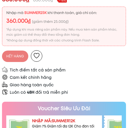
- 41%
Nhập mã
SUMMER25K
khi thanh toán, giá chỉ còn:
360.000₫
(giảm thêm
25.000₫
)
*Áp dụng khi mua riêng sản phẩm này. Nếu mua kèm sản phẩm khác,
mức giảm có thể thay đổi theo tổng đơn hàng.
*Không áp dụng đồng thời với các chương trình Flash Sale.
HẾT HÀNG
Tích điểm tất cả sản phẩm
Cam kết chính hãng
Giao hàng toàn quốc
Luôn có
48H
đổi trả miễn phí
Voucher Siêu Ưu Đãi
NHẬP MÃ:SUMMER12K
Giảm 7% Giảm tối đa 12K Cho đơn tối