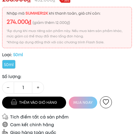
- 34%
Nhập mã
SUMMER12K
khi thanh toán, giá chỉ còn:
274.000₫
(giảm thêm
12.000₫
)
*Áp dụng khi mua riêng sản phẩm này. Nếu mua kèm sản phẩm khác,
mức giảm có thể thay đổi theo tổng đơn hàng.
*Không áp dụng đồng thời với các chương trình Flash Sale.
Loại:
50ml
50ml
Số lượng:
−
+
THÊM VÀO GIỎ HÀNG
MUA NGAY
Tích điểm tất cả sản phẩm
Cam kết chính hãng
Giao hàng toàn quốc