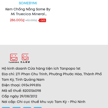
SOMEBYMI
Kem Chống Nắng Some By
Mi Truecica Mineral
Calming Tone Up (Nhập
286.000₫
432.000₫
-34%
Khẩu)
Hộ kinh doanh Cửa hàng tiện ích Tanpopo 1st
Địa chỉ: 271 Phan Chu Trinh, Phường Phước Hòa, Thành Phố
Tam Kỳ, Tỉnh Quảng Nam
Điện thoại: 0934.999.816
Mã số thuế: 8205156098
Cấp ngày 29/08/2012
Nơi cấp: Chi cục thuế khu vực Tam Kỳ - Phú Ninh