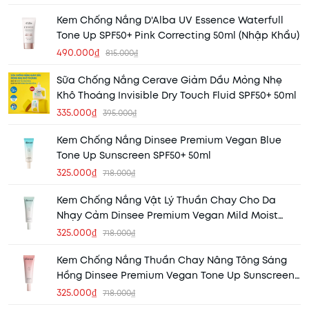
Kem Chống Nắng D'Alba UV Essence Waterfull
Tone Up SPF50+ Pink Correcting 50ml (Nhập Khẩu)
490.000₫
815.000₫
Sữa Chống Nắng Cerave Giảm Dầu Mỏng Nhẹ
Khô Thoáng Invisible Dry Touch Fluid SPF50+ 50ml
335.000₫
395.000₫
Kem Chống Nắng Dinsee Premium Vegan Blue
Tone Up Sunscreen SPF50+ 50ml
325.000₫
718.000₫
Kem Chống Nắng Vật Lý Thuần Chay Cho Da
Nhạy Cảm Dinsee Premium Vegan Mild Moist
Sunscreen SPF50+ 50ml
325.000₫
718.000₫
Kem Chống Nắng Thuần Chay Nâng Tông Sáng
Hồng Dinsee Premium Vegan Tone Up Sunscreen
SPF50+ 50ml
325.000₫
718.000₫