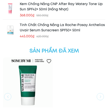
Kem Chống Nắng CNP After Ray Watery Tone Up
Sun SPF42+ 50ml (Hồng Nhạt)
368.000₫
550.000₫
Tinh Chất Chống Nắng La Roche-Posay Anthelios
Uvair Serum Sunscreen SPF50+ 50ml
445.000₫
620.000₫
SẢN PHẨM ĐÃ XEM