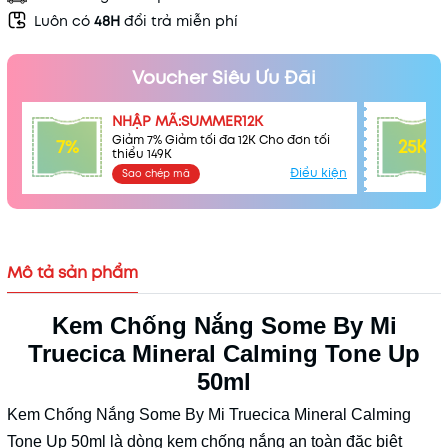
Luôn có
48H
đổi trả miễn phí
Mã khuyến mãi:
Voucher Siêu Ưu Đãi
Điều kiện:
NHẬP MÃ:SUMMER12K
Giảm 7% Giảm tối đa 12K Cho đơn tối
7%
25K
thiểu 149K
Điều kiện
Sao chép mã
Mô tả sản phẩm
Kem Chống Nắng Some By Mi
Truecica Mineral Calming Tone Up
50ml
Kem Chống Nắng Some By Mi Truecica Mineral Calming
Tone Up 50ml là dòng kem chống nắng an toàn đặc biệt