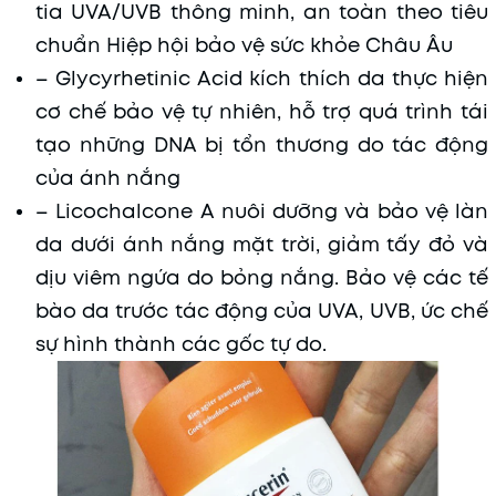
tia UVA/UVB thông minh, an toàn theo tiêu
chuẩn Hiệp hội bảo vệ sức khỏe Châu Âu
– Glycyrhetinic Acid kích thích da thực hiện
cơ chế bảo vệ tự nhiên, hỗ trợ quá trình tái
tạo những DNA bị tổn thương do tác động
của ánh nắng
– Licochalcone A nuôi dưỡng và bảo vệ làn
da dưới ánh nắng mặt trời, giảm tấy đỏ và
dịu viêm ngứa do bỏng nắng. Bảo vệ các tế
bào da trước tác động của UVA, UVB, ức chế
sự hình thành các gốc tự do.