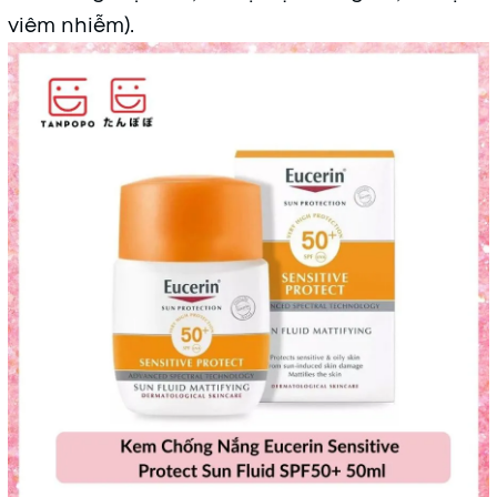
viêm nhiễm).
Mã khuyến mãi:
Điều kiện: