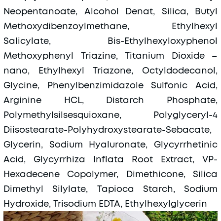
Neopentanoate, Alcohol Denat, Silica, Butyl
Methoxydibenzoylmethane, Ethylhexyl
Salicylate, Bis-Ethylhexyloxyphenol
Methoxyphenyl Triazine, Titanium Dioxide –
nano, Ethylhexyl Triazone, Octyldodecanol,
Glycine, Phenylbenzimidazole Sulfonic Acid,
Arginine HCL, Distarch Phosphate,
Polymethylsilsesquioxane, Polyglyceryl-4
Diisostearate-Polyhydroxystearate-Sebacate,
Glycerin, Sodium Hyaluronate, Glycyrrhetinic
Acid, Glycyrrhiza Inflata Root Extract, VP-
Hexadecene Copolymer, Dimethicone, Silica
Dimethyl Silylate, Tapioca Starch, Sodium
Hydroxide, Trisodium EDTA, Ethylhexylglycerin