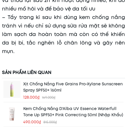
và thoa lại sau 2h khi hoạt động nhiều, khi đổ
nhiều mồ hôi và để bảo vệ da tối ưu
– Tẩy trang kĩ sau khi dùng kem chống nắng
tránh vì nếu chỉ sử dụng sữa rửa mặt sẽ không
làm sạch da hoàn toàn mà còn có thể khiến
da bị bí, tắc nghẽn lỗ chân lông và gây nên
mụn.
SẢN PHẨM LIÊN QUAN
Xịt Chống Nắng Five Grains Pro-Xylane Sunscreen
Spray SPF50+ 160ml
128.000₫
169.000₫
Kem Chống Nắng D'Alba UV Essence Waterfull
Tone Up SPF50+ Pink Correcting 50ml (Nhập Khẩu)
490.000₫
815.000₫