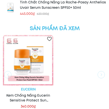
Tinh Chất Chống Nắng La Roche-Posay Anthelios
Uvair Serum Sunscreen SPF50+ 50ml
445.000₫
620.000₫
SẢN PHẨM ĐÃ XEM
EUCERIN
Kem Chống Nắng Eucerin
Sensitive Protect Sun
Fluid SPF50+ 50ml
340.000₫