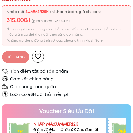
Nhập mã
SUMMER25K
khi thanh toán, giá chỉ còn:
315.000₫
(giảm thêm
25.000₫
)
*Áp dụng khi mua riêng sản phẩm này. Nếu mua kèm sản phẩm khác,
mức giảm có thể thay đổi theo tổng đơn hàng.
*Không áp dụng đồng thời với các chương trình Flash Sale.
HẾT HÀNG
Tích điểm tất cả sản phẩm
Cam kết chính hãng
Giao hàng toàn quốc
Luôn có
48H
đổi trả miễn phí
Voucher Siêu Ưu Đãi
NHẬP MÃ:SUMMER12K
Giảm 7% Giảm tối đa 12K Cho đơn tối
7%
25K