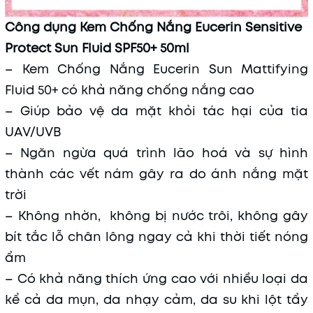
Công dụng Kem Chống Nắng Eucerin Sensitive
Protect Sun Fluid SPF50+ 50ml
– Kem Chống Nắng Eucerin Sun Mattifying
Fluid 50+ có khả năng chống nắng cao
– Giúp bảo vệ da mặt khỏi tác hại của tia
UAV/UVB
– Ngăn ngừa quá trình lão hoá và sự hình
thành các vết nám gây ra do ánh nắng mặt
trời
– Không nhờn, không bị nước trôi, không gây
bít tắc lỗ chân lông ngay cả khi thời tiết nóng
ẩm
– Có khả năng thích ứng cao với nhiều loại da
kể cả da mụn, da nhạy cảm, da su khi lột tẩy