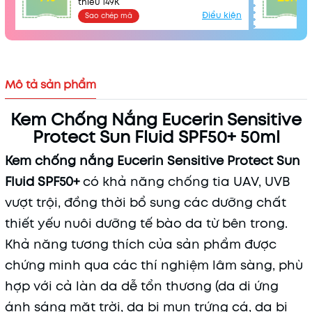
thiểu 149K
Điều kiện
Sao chép mã
Mô tả sản phẩm
Kem Chống Nắng Eucerin Sensitive
Protect Sun Fluid SPF50+ 50ml
Kem chống nắng Eucerin Sensitive Protect Sun
Fluid SPF50+
có khả năng chống tia UAV, UVB
vượt trội, đồng thời bổ sung các dưỡng chất
thiết yếu nuôi dưỡng tế bào da từ bên trong.
Khả năng tương thích của sản phẩm được
chứng minh qua các thí nghiệm lâm sàng, phù
hợp với cả làn da dễ tổn thương (da di ứng
ánh sáng mặt trời, da bị mụn trứng cá, da bị