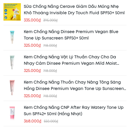
Sữa Chống Nắng Cerave Giảm Dầu Mỏng Nhẹ
Khô Thoáng Invisible Dry Touch Fluid SPF50+ 50ml
335.000₫
395.000₫
Kem Chống Nắng Dinsee Premium Vegan Blue
Tone Up Sunscreen SPF50+ 50ml
325.000₫
718.000₫
Kem Chống Nắng Vật Lý Thuần Chay Cho Da
Nhạy Cảm Dinsee Premium Vegan Mild Moist
Sunscreen SPF50+ 50ml
325.000₫
718.000₫
Kem Chống Nắng Thuần Chay Nâng Tông Sáng
Hồng Dinsee Premium Vegan Tone Up Sunscreen
SPF50+ 50ml
325.000₫
718.000₫
Kem Chống Nắng CNP After Ray Watery Tone Up
Sun SPF42+ 50ml (Hồng Nhạt)
368.000₫
550.000₫