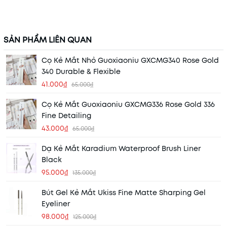
SẢN PHẨM LIÊN QUAN
Cọ Kẻ Mắt Nhỏ Guoxiaoniu GXCMG340 Rose Gold
340 Durable & Flexible
41.000₫
65.000₫
Cọ Kẻ Mắt Guoxiaoniu GXCMG336 Rose Gold 336
Fine Detailing
43.000₫
65.000₫
Dạ Kẻ Mắt Karadium Waterproof Brush Liner
Black
95.000₫
135.000₫
Bút Gel Kẻ Mắt Ukiss Fine Matte Sharping Gel
Eyeliner
98.000₫
125.000₫