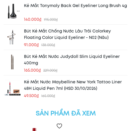
Kẻ Mắt Tonymoly Back Gel Eyeliner Long Brush 4g
140.000₫
195.000₫
Bút Kẻ Mắt Chống Nước Lâu Trôi Colorkey
Floating Color Liquid Eyeliner - N02 (Nâu)
91.000₫
138.000₫
Bút Kẻ Mắt Nước Judydoll Slim Liquid Eyeliner
400mg
165.000₫
229.000₫
Kẻ Mắt Nước Maybelline New York Tattoo Liner
48H Liquid Pen 7ml (HSD 30/10/2026)
49.500₫
165.000₫
SẢN PHẨM ĐÃ XEM