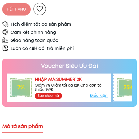
HẾT HÀNG
Điều kiện:
Tích điểm tất cả sản phẩm
Cam kết chính hãng
Giao hàng toàn quốc
Luôn có
48H
đổi trả miễn phí
Voucher Siêu Ưu Đãi
NHẬP MÃ:SUMMER12K
Giảm 7% Giảm tối đa 12K Cho đơn tối
7%
25K
thiểu 149K
Điều kiện
Sao chép mã
Mô tả sản phẩm