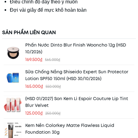
Điều chỉnh độ dày theo ý muốn
Đợi vài giây để mực khô hoàn toàn
SẢN PHẨM LIÊN QUAN
Phấn Nước Dinto Blur Finish Wooncho 12g (HSD
10/2026)
169.500₫
565.000₫
Sữa Chống Nắng Shiseido Expert Sun Protector
Lotion SPF50 150ml (HSD 30/10/2026)
165.000₫
550.000₫
(HSD 01/2027) Son Kem Lì Espoir Couture Lip Tint
Blur Velvet
125.000₫
250.000₫
Kem Nền Colorkey Matte Flawless Liquid
Foundation 30g