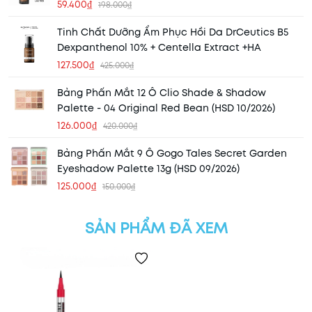
59.400₫
198.000₫
Tinh Chất Dưỡng Ẩm Phục Hồi Da DrCeutics B5
Dexpanthenol 10% + Centella Extract +HA
127.500₫
425.000₫
Bảng Phấn Mắt 12 Ô Clio Shade & Shadow
Palette - 04 Original Red Bean (HSD 10/2026)
126.000₫
420.000₫
Bảng Phấn Mắt 9 Ô Gogo Tales Secret Garden
Eyeshadow Palette 13g (HSD 09/2026)
125.000₫
150.000₫
SẢN PHẨM ĐÃ XEM