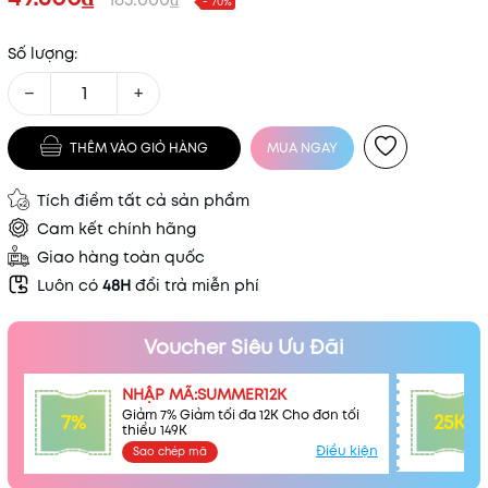
- 70%
Số lượng:
−
+
THÊM VÀO GIỎ HÀNG
MUA NGAY
Tích điểm tất cả sản phẩm
Cam kết chính hãng
Giao hàng toàn quốc
Luôn có
48H
đổi trả miễn phí
Voucher Siêu Ưu Đãi
NHẬP MÃ:SUMMER12K
Giảm 7% Giảm tối đa 12K Cho đơn tối
7%
25K
thiểu 149K
Điều kiện
Sao chép mã
Mã khuyến mãi: