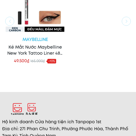
MAYBELLINE
Kẻ Mắt Nước Maybelline
New York Tattoo Liner 48H
Liquid Pen 7ml (HSD
49.500₫
165.000₫
-70%
30/10/2026)
Hộ kinh doanh Cửa hàng tiện ích Tanpopo 1st
Địa chỉ: 271 Phan Chu Trinh, Phường Phước Hòa, Thành Phố
Tam Kỳ, Tỉnh Quảng Nam