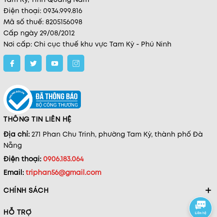
Điện thoại: 0934.999.816
Mã số thuế: 8205156098
Cấp ngày 29/08/2012
Nơi cấp: Chi cục thuế khu vực Tam Kỳ - Phú Ninh
THÔNG TIN LIÊN HỆ
Địa chỉ:
271 Phan Chu Trinh, phường Tam Kỳ, thành phố Đà
Nẵng
Điện thoại:
0906.183.064
Email:
triphan56@gmail.com
CHÍNH SÁCH
HỖ TRỢ