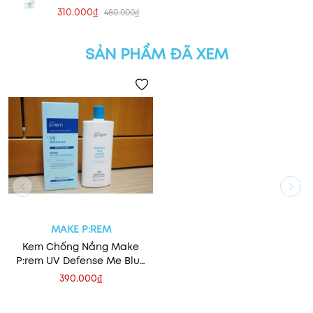
SP50+50ml
310.000₫
480.000₫
SẢN PHẨM ĐÃ XEM
MAKE P:REM
Kem Chống Nắng Make
P:rem UV Defense Me Blue
Ray Sun Fluid
390.000₫