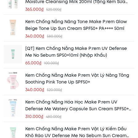
Moisture Cleansing Milk 200ml (Tặng Kèm Sữa
Rửa Mặt 50ml)
365.000₫
520.000₫
Kem Chống Nắng Nâng Tone Make P:rem Glow
Beige Tone Up Sun Cream SPF50+ PA++++ 50ml
340.000₫
580.000₫
[QT] Kem Chống Nắng Make P:rem UV Defense
Me No Sebum SP50+10ml (Nhập Khẩu)
65.000₫
100.000₫
Kem Chống Nắng Make P:rem Vật Lý Nâng Tông
Soothing Pink Tone Up SPF50+
340.000₫
520.000₫
Kem Chống Nắng Hóa Học Make P:rem UV
Defense Me Watery Capsule Sun Cream SPF50+
50ml (Nhập Khẩu)
310.000₫
480.000₫
Kem Chống Nắng Make P:rem Vật Lý Kiềm Dầu
Khô Ráo UV Defense Me No Sebum Sun Cream