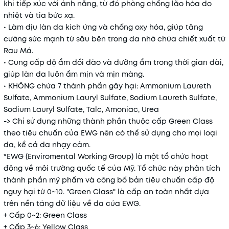
khi tiếp xúc với ánh nắng, từ đó phòng chống lão hóa do
nhiệt và tia bức xạ.
• Làm dịu làn da kích ứng và chống oxy hóa, giúp tăng
cường sức mạnh từ sâu bên trong da nhờ chứa chiết xuất từ
Rau Má.
• Cung cấp độ ẩm dồi dào và dưỡng ẩm trong thời gian dài,
giúp làn da luôn ẩm mịn và mịn màng.
• KHÔNG chứa 7 thành phần gây hại: Ammonium Laureth
Sulfate, Ammonium Lauryl Sulfate, Sodium Laureth Sulfate,
Sodium Lauryl Sulfate, Talc, Amoniac, Urea
-> Chỉ sử dụng những thành phần thuộc cấp Green Class
theo tiêu chuẩn của EWG nên có thể sử dụng cho mọi loại
da, kể cả da nhạy cảm.
*EWG (Enviromental Working Group) là một tổ chức hoạt
động về môi trường quốc tế của Mỹ. Tổ chức này phân tích
thành phần mỹ phẩm và công bố bản tiêu chuẩn cấp độ
nguy hại từ 0~10. "Green Class" là cấp an toàn nhất dựa
trên nền tảng dữ liệu về da của EWG.
+ Cấp 0~2: Green Class
+ Cấp 3~6: Yellow Class