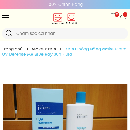
Giá Tốt Nhất
0
Trang chủ
Make P:rem
Kem Chống Nắng Make P:rem
UV Defense Me Blue Ray Sun Fluid