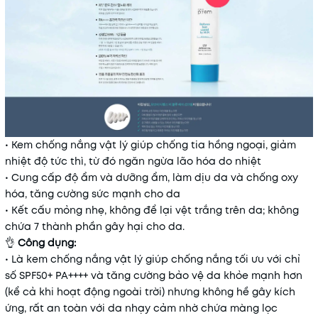
• Kem chống nắng vật lý giúp chống tia hồng ngoại, giảm
nhiệt độ tức thì, từ đó ngăn ngừa lão hóa do nhiệt
• Cung cấp độ ẩm và dưỡng ẩm, làm dịu da và chống oxy
hóa, tăng cường sức mạnh cho da
• Kết cấu mỏng nhẹ, không để lại vệt trắng trên da; không
chứa 7 thành phần gây hại cho da.
👌
Công dụng:
• Là kem chống nắng vật lý giúp chống nắng tối ưu với chỉ
số SPF50+ PA++++ và tăng cường bảo vệ da khỏe mạnh hơn
(kể cả khi hoạt động ngoài trời) nhưng không hề gây kích
ứng, rất an toàn với da nhạy cảm nhờ chứa màng lọc