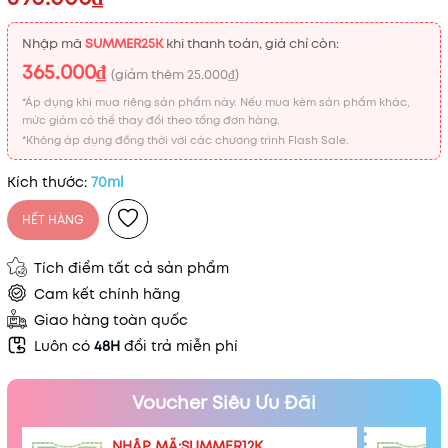
Nhập mã
SUMMER25K
khi thanh toán, giá chỉ còn:
365.000₫
(giảm thêm
25.000₫
)
*Áp dụng khi mua riêng sản phẩm này. Nếu mua kèm sản phẩm khác,
mức giảm có thể thay đổi theo tổng đơn hàng.
*Không áp dụng đồng thời với các chương trình Flash Sale.
Kích thước:
70ml
HẾT HÀNG
Tích điểm tất cả sản phẩm
Cam kết chính hãng
Giao hàng toàn quốc
Luôn có
48H
đổi trả miễn phí
Voucher Siêu Ưu Đãi
NHẬP MÃ:SUMMER12K