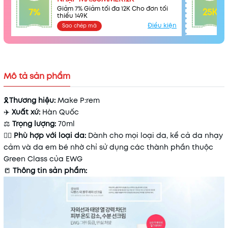
Giảm 7% Giảm tối đa 12K Cho đơn tối
7%
25K
thiểu 149K
Điều kiện
Sao chép mã
Mã khuyến mãi:
Mô tả sản phẩm
Điều kiện:
🎗
Thương hiệu:
Make P:rem
✈️
Xuất xứ:
Hàn Quốc
⚖️
Trọng lượng:
70ml
💁‍♀️
Phù hợp với loại da:
Dành cho mọi loại da, kể cả da nhạy
cảm và da em bé nhờ chỉ sử dụng các thành phần thuộc
Green Class của EWG
📒
Thông tin sản phẩm: