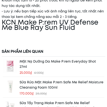
khuôn mặt tầm 15 - 20 phút trước khi ra ngoài để kem phát
huy tác dụng tốt nhất.
• Lưu ý: nếu bạn tiếp xúc với ánh nắng liên tục, tốt nhất nên
thoa lại kem chống nắng sau mỗi 2 - 3 tiếng.
KCN Make P:rem UV Defense
Me Blue Ray Sun Fluid
SẢN PHẨM LIÊN QUAN
Mặt Nạ Dưỡng Da Make P:rem Everyday Shot
27ml
25.000₫
47.000₫
Sữa Rửa Mặt Make P:rem Safe Me Relief Moisture
Cleansing Foam 100ml
170.000₫
215.000₫
Sữa Tẩy Trang Make P:rem Safe Me Relief