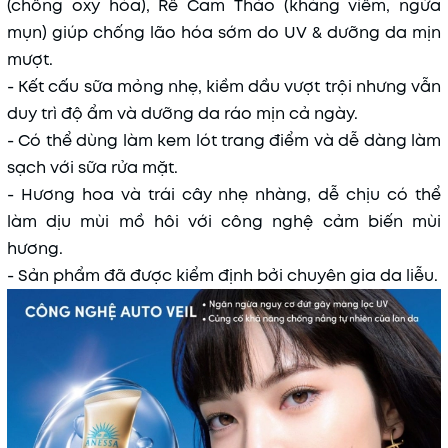
(chống oxy hóa), Rễ Cam Thảo (kháng viêm, ngừa
mụn) giúp chống lão hóa sớm do UV & dưỡng da mịn
mượt.
- Kết cấu sữa mỏng nhẹ, kiềm dầu vượt trội nhưng vẫn
duy trì độ ẩm và dưỡng da ráo mịn cả ngày.
- Có thể dùng làm kem lót trang điểm và dễ dàng làm
sạch với sữa rửa mặt.
- Hương hoa và trái cây nhẹ nhàng, dễ chịu có thể
làm dịu mùi mồ hôi với công nghệ cảm biến mùi
hương.
- Sản phẩm đã được kiểm định bởi chuyên gia da liễu.