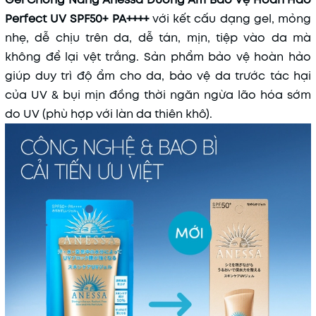
Perfect UV SPF50+ PA++++
với kết cấu dạng gel, mỏng
nhẹ, dễ chịu trên da, dễ tán, mịn, tiệp vào da mà
không để lại vệt trắng. Sản phẩm bảo vệ hoàn hảo
giúp duy trì độ ẩm cho da, bảo vệ da trước tác hại
của UV & bụi mịn đồng thời ngăn ngừa lão hóa sớm
do UV (phù hợp với làn da thiên khô).