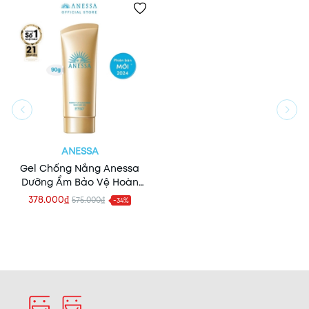
ANESSA
Gel Chống Nắng Anessa
Dưỡng Ẩm Bảo Vệ Hoàn
Hảo Perfect UV
378.000₫
575.000₫
-34%
Sunscreen Skincare
(Vàng) (Mẫu Mới)