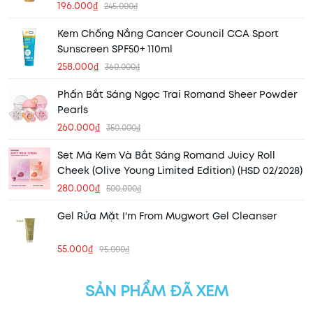
196.000₫
245.000₫
Kem Chống Nắng Cancer Council CCA Sport
Sunscreen SPF50+ 110ml
258.000₫
360.000₫
Phấn Bắt Sáng Ngọc Trai Romand Sheer Powder
Pearls
260.000₫
350.000₫
Set Má Kem Và Bắt Sáng Romand Juicy Roll
Cheek (Olive Young Limited Edition) (HSD 02/2028)
280.000₫
500.000₫
Gel Rửa Mặt I'm From Mugwort Gel Cleanser
55.000₫
95.000₫
SẢN PHẨM ĐÃ XEM