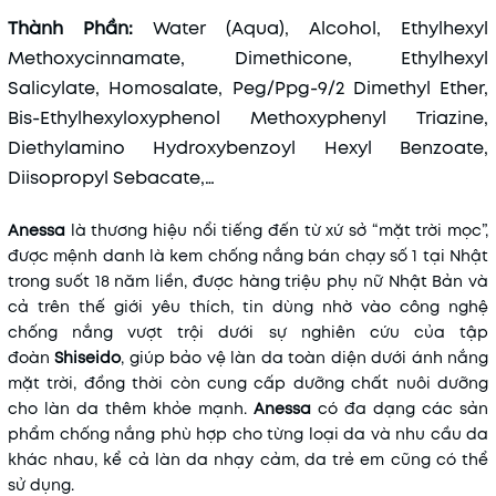
Thành Phần:
Water (Aqua), Alcohol, Ethylhexyl
Methoxycinnamate, Dimethicone, Ethylhexyl
Salicylate, Homosalate, Peg/Ppg-9/2 Dimethyl Ether,
Bis-Ethylhexyloxyphenol Methoxyphenyl Triazine,
Diethylamino Hydroxybenzoyl Hexyl Benzoate,
Diisopropyl Sebacate,…
Anessa
là thương hiệu nổi tiếng đến từ xứ sở “mặt trời mọc”,
được mệnh danh là kem chống nắng bán chạy số 1 tại Nhật
trong suốt 18 năm liền, được hàng triệu phụ nữ Nhật Bản và
cả trên thế giới yêu thích, tin dùng nhờ vào công nghệ
chống nắng vượt trội dưới sự nghiên cứu của tập
đoàn
Shiseido
, giúp bảo vệ làn da toàn diện dưới ánh nắng
mặt trời, đồng thời còn cung cấp dưỡng chất nuôi dưỡng
cho làn da thêm khỏe mạnh.
Anessa
có đa dạng các sản
phẩm chống nắng phù hợp cho từng loại da và nhu cầu da
khác nhau, kể cả làn da nhạy cảm, da trẻ em cũng có thể
sử dụng.