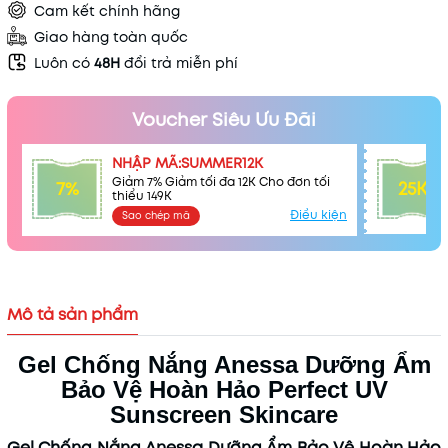
Cam kết chính hãng
Giao hàng toàn quốc
Luôn có
48H
đổi trả miễn phí
Voucher Siêu Ưu Đãi
NHẬP MÃ:SUMMER12K
Giảm 7% Giảm tối đa 12K Cho đơn tối
7%
25K
thiểu 149K
Điều kiện
Sao chép mã
Mô tả sản phẩm
Mã khuyến mãi:
Gel Chống Nắng Anessa Dưỡng Ẩm
Điều kiện:
Bảo Vệ Hoàn Hảo Perfect UV
Sunscreen Skincare
Gel Chống Nắng Anessa Dưỡng Ẩm Bảo Vệ Hoàn Hảo