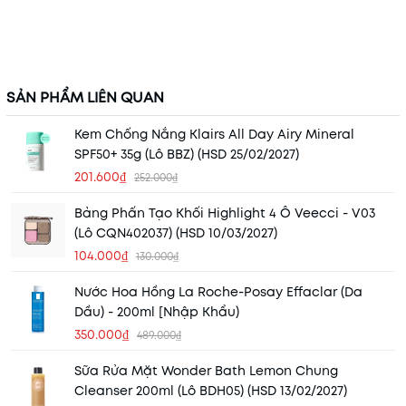
SẢN PHẨM LIÊN QUAN
Kem Chống Nắng Klairs All Day Airy Mineral
SPF50+ 35g (Lô BBZ) (HSD 25/02/2027)
201.600₫
252.000₫
Bảng Phấn Tạo Khối Highlight 4 Ô Veecci - V03
(Lô CQN402037) (HSD 10/03/2027)
104.000₫
130.000₫
Nước Hoa Hồng La Roche-Posay Effaclar (Da
Dầu) - 200ml [Nhập Khẩu)
350.000₫
489.000₫
Sữa Rửa Mặt Wonder Bath Lemon Chung
Cleanser 200ml (Lô BDH05) (HSD 13/02/2027)