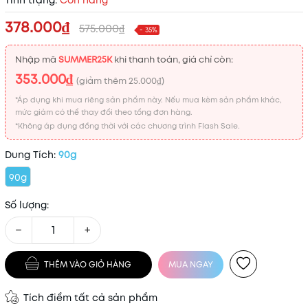
Tình trạng:
Còn hàng
378.000₫
575.000₫
- 35%
Nhập mã
SUMMER25K
khi thanh toán, giá chỉ còn:
353.000₫
(giảm thêm
25.000₫
)
*Áp dụng khi mua riêng sản phẩm này. Nếu mua kèm sản phẩm khác,
mức giảm có thể thay đổi theo tổng đơn hàng.
*Không áp dụng đồng thời với các chương trình Flash Sale.
Dung Tích:
90g
90g
Số lượng:
−
+
THÊM VÀO GIỎ HÀNG
MUA NGAY
Tích điểm tất cả sản phẩm