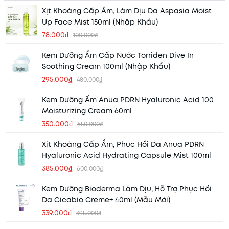
Xịt Khoáng Cấp Ẩm, Làm Dịu Da Aspasia Moist
Up Face Mist 150ml (Nhập Khẩu)
78.000₫
100.000₫
Kem Dưỡng Ẩm Cấp Nước Torriden Dive In
Soothing Cream 100ml (Nhập Khẩu)
295.000₫
480.000₫
Kem Dưỡng Ẩm Anua PDRN Hyaluronic Acid 100
Moisturizing Cream 60ml
350.000₫
650.000₫
Xịt Khoáng Cấp Ẩm, Phục Hồi Da Anua PDRN
Hyaluronic Acid Hydrating Capsule Mist 100ml
385.000₫
600.000₫
Kem Dưỡng Bioderma Làm Dịu, Hỗ Trợ Phục Hồi
Da Cicabio Creme+ 40ml (Mẫu Mới)
339.000₫
395.000₫