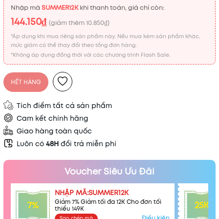
Nhập mã
SUMMER12K
khi thanh toán, giá chỉ còn:
144.150₫
(giảm thêm
10.850₫
)
*Áp dụng khi mua riêng sản phẩm này. Nếu mua kèm sản phẩm khác,
mức giảm có thể thay đổi theo tổng đơn hàng.
*Không áp dụng đồng thời với các chương trình Flash Sale.
HẾT HÀNG
Tích điểm tất cả sản phẩm
Cam kết chính hãng
Giao hàng toàn quốc
Luôn có
48H
đổi trả miễn phí
Voucher Siêu Ưu Đãi
NHẬP MÃ:SUMMER12K
Giảm 7% Giảm tối đa 12K Cho đơn tối
7%
25K
thiểu 149K
Điều kiện
Sao chép mã