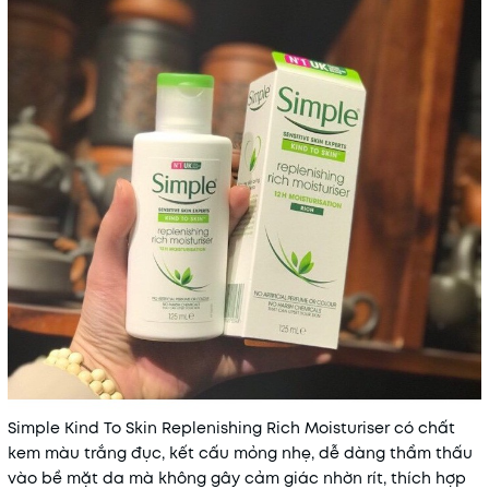
Simple Kind To Skin Replenishing Rich Moisturiser có chất
kem màu trắng đục, kết cấu mỏng nhẹ, dễ dàng thẩm thấu
vào bề mặt da mà không gây cảm giác nhờn rít, thích hợp