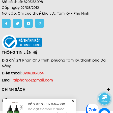
Mã số thuế: 8205156098
Cấp ngày 29/08/2012
Nơi cấp: Chi cục thuế khu vực Tam Kỳ - Phú Ninh
THÔNG TIN LIÊN HỆ
Địa chỉ:
271 Phan Chu Trinh, phường Tam Kỳ, thành phố Đà
Nẵng
Điện thoại:
0906.183.064
Email:
triphan56@gmail.com
CHÍNH SÁCH
HỖ TRỢ
Vân Anh - 0775637xxx
Đã đặt Combo 2 Nước