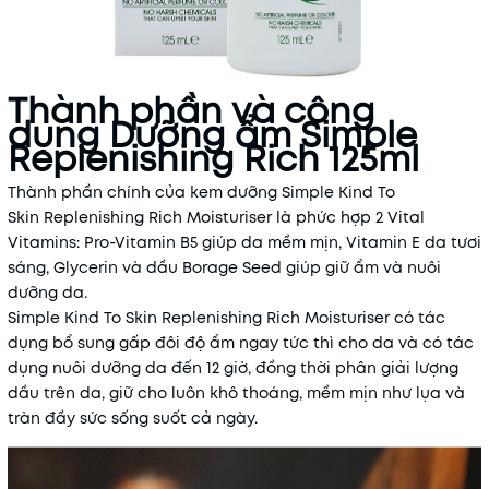
Thành phần và công
dụng Dưỡng ẩm Simple
Replenishing Rich 125ml
Thành phần chính của kem dưỡng Simple Kind To
Skin Replenishing Rich Moisturiser là phức hợp 2 Vital
Vitamins: Pro-Vitamin B5 giúp da mềm mịn, Vitamin E da tươi
sáng, Glycerin và dầu Borage Seed giúp giữ ẩm và nuôi
dưỡng da.
Simple Kind To Skin Replenishing Rich Moisturiser có tác
dụng bổ sung gấp đôi độ ẩm ngay tức thì cho da và có tác
dụng nuôi dưỡng da đến 12 giờ, đồng thời phân giải lượng
dầu trên da, giữ cho luôn khô thoáng, mềm mịn như lụa và
tràn đầy sức sống suốt cả ngày.