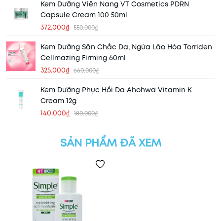
Kem Dưỡng Viên Nang VT Cosmetics PDRN
Capsule Cream 100 50ml
372.000₫
550.000₫
Kem Dưỡng Săn Chắc Da, Ngừa Lão Hóa Torriden
Cellmazing Firming 60ml
325.000₫
660.000₫
Kem Dưỡng Phục Hồi Da Ahohwa Vitamin K
Cream 12g
140.000₫
180.000₫
SẢN PHẨM ĐÃ XEM