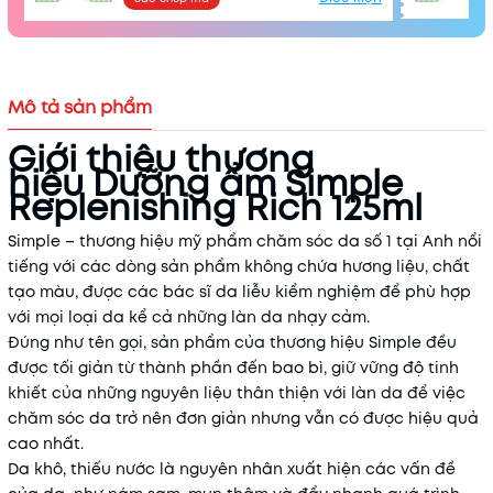
Mô tả sản phẩm
Giới thiệu thương
hiệu Dưỡng ẩm Simple
Replenishing Rich 125ml
Mã khuyến mãi:
Simple – thương hiệu mỹ phẩm chăm sóc da số 1 tại Anh nổi
Điều kiện:
tiếng với các dòng sản phẩm không chứa hương liệu, chất
tạo màu, được các bác sĩ da liễu kiểm nghiệm để phù hợp
với mọi loại da kể cả những làn da nhạy cảm.
Đúng như tên gọi, sản phẩm của thương hiệu Simple đều
được tối giản từ thành phần đến bao bì, giữ vững độ tinh
khiết của những nguyên liệu thân thiện với làn da để việc
chăm sóc da trở nên đơn giản nhưng vẫn có được hiệu quả
cao nhất.
Da khô, thiếu nước là nguyên nhân xuất hiện các vấn đề