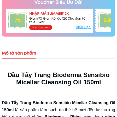
Voucher Siêu Ưu Đãi
NHẬP MÃ:SUMMER12K
Giảm 7% Giảm tối đa 12K Cho đơn tối
7%
25K
thiểu 149K
Điều kiện
Sao chép mã
Mô tả sản phẩm
Mã khuyến mãi:
Điều kiện:
Dầu Tẩy Trang Bioderma Sensibio
Micellar Cleansing Oil 150ml
Dầu Tẩy Trang Bioderma Sensibio Micellar Cleansing Oil
150ml
là sản phẩm làm sạch da thế hệ mới đến từ thương
hiệu dược mỹ phẩm
Bioderma – Pháp
, ứng dụng
công