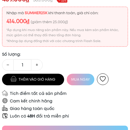
- 22%
Nhập mã
SUMMER25K
khi thanh toán, giá chỉ còn:
414.000₫
(giảm thêm
25.000₫
)
*Áp dụng khi mua riêng sản phẩm này. Nếu mua kèm sản phẩm khác,
mức giảm có thể thay đổi theo tổng đơn hàng.
*Không áp dụng đồng thời với các chương trình Flash Sale.
Số lượng:
−
+
THÊM VÀO GIỎ HÀNG
MUA NGAY
Tích điểm tất cả sản phẩm
Cam kết chính hãng
Giao hàng toàn quốc
Luôn có
48H
đổi trả miễn phí