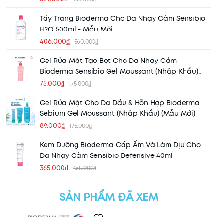
Tẩy Trang Bioderma Cho Da Nhạy Cảm Sensibio
H2O 500ml - Mẫu Mới
406.000₫
560.000₫
Gel Rửa Mặt Tạo Bọt Cho Da Nhạy Cảm
Bioderma Sensibio Gel Moussant (Nhập Khẩu)
(Mẫu Mới)
75.000₫
175.000₫
Gel Rửa Mặt Cho Da Dầu & Hỗn Hợp Bioderma
Sébium Gel Moussant (Nhập Khẩu) (Mẫu Mới)
89.000₫
175.000₫
Kem Dưỡng Bioderma Cấp Ẩm Và Làm Dịu Cho
Da Nhạy Cảm Sensibio Defensive 40ml
365.000₫
465.000₫
SẢN PHẨM ĐÃ XEM