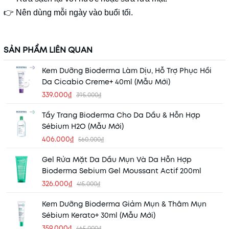
👉 Nên dùng mỗi ngày vào buổi tối.
SẢN PHẨM LIÊN QUAN
Kem Dưỡng Bioderma Làm Dịu, Hỗ Trợ Phục Hồi
Da Cicabio Creme+ 40ml (Mẫu Mới)
339.000₫
395.000₫
Tẩy Trang Bioderma Cho Da Dầu & Hỗn Hợp
Sébium H2O (Mẫu Mới)
406.000₫
560.000₫
Gel Rửa Mặt Da Dầu Mụn Và Da Hỗn Hợp
Bioderma Sebium Gel Moussant Actif 200ml
326.000₫
415.000₫
Kem Dưỡng Bioderma Giảm Mụn & Thâm Mụn
Sébium Kerato+ 30ml (Mẫu Mới)
359.000₫
465.000₫