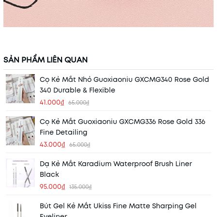
SẢN PHẨM LIÊN QUAN
Cọ Kẻ Mắt Nhỏ Guoxiaoniu GXCMG340 Rose Gold
340 Durable & Flexible
41.000₫
65.000₫
Cọ Kẻ Mắt Guoxiaoniu GXCMG336 Rose Gold 336
Fine Detailing
43.000₫
65.000₫
Dạ Kẻ Mắt Karadium Waterproof Brush Liner
Black
95.000₫
135.000₫
Bút Gel Kẻ Mắt Ukiss Fine Matte Sharping Gel
Eyeliner