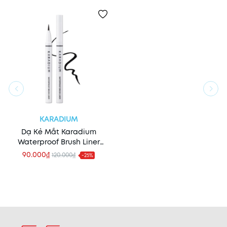
KARADIUM
Dạ Kẻ Mắt Karadium
Waterproof Brush Liner
Black (Trắng)
90.000₫
120.000₫
-25%