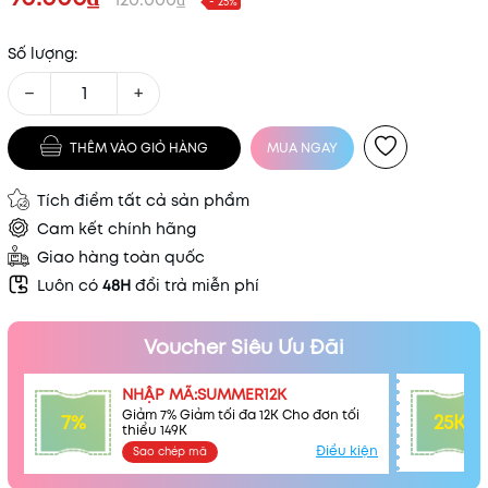
- 25%
Số lượng:
−
+
THÊM VÀO GIỎ HÀNG
MUA NGAY
Tích điểm tất cả sản phẩm
Cam kết chính hãng
Giao hàng toàn quốc
Luôn có
48H
đổi trả miễn phí
Voucher Siêu Ưu Đãi
NHẬP MÃ:SUMMER12K
Giảm 7% Giảm tối đa 12K Cho đơn tối
7%
25K
thiểu 149K
Điều kiện
Sao chép mã