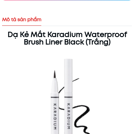
Mô tả sản phẩm
Dạ Kẻ Mắt Karadium Waterproof
Mã khuyến mãi:
Brush Liner Black (Trắng)
Điều kiện: