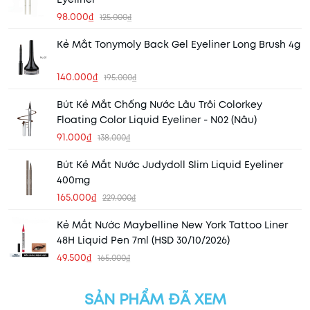
98.000₫
125.000₫
Kẻ Mắt Tonymoly Back Gel Eyeliner Long Brush 4g
140.000₫
195.000₫
Bút Kẻ Mắt Chống Nước Lâu Trôi Colorkey
Floating Color Liquid Eyeliner - N02 (Nâu)
91.000₫
138.000₫
Bút Kẻ Mắt Nước Judydoll Slim Liquid Eyeliner
400mg
165.000₫
229.000₫
Kẻ Mắt Nước Maybelline New York Tattoo Liner
48H Liquid Pen 7ml (HSD 30/10/2026)
49.500₫
165.000₫
SẢN PHẨM ĐÃ XEM